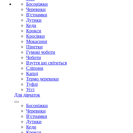
Босоніжки
Черевики
В'єтнамки
Дутики
Кеди
Крокси
Кросівки
Мокасини
Пінетки
Гумові чоботи
Чоботи
Взуття що світиться
Сліпони
Капці
Термо черевики
Туфлі
Уггі
Для дівчаток
Босоніжки
Черевики
В'єтнамки
Дутики
Кеди
Крокси