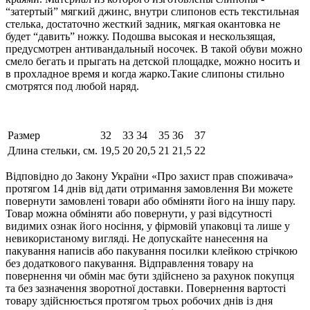
“затертый” мягкий джинс, внутри слипонов есть текстильная
стелька, достаточно жесткий задник, мягкая окантовка не
будет “давить” ножку. Подошва высокая и нескользящая,
предусмотрен антивандальный носочек. В такой обуви можно
смело бегать и прыгать на детской площадке, можно носить и
в прохладное время и когда жарко.Такие слипоны стильно
смотрятся под любой наряд.
Размер
32
33
34
35
36
37
Длина стельки, см.
19,5
20
20,5
21
21,5
22
Відповідно до Закону України «Про захист прав споживача»
протягом 14 днів від дати отримання замовлення Ви можете
повернути замовлені товари або обміняти його на іншу пару.
Товар можна обміняти або повернути, у разі відсутності
видимих ​​ознак його носіння, у фірмовій упаковці та лише у
невикористаному вигляді. Не допускайте нанесення на
пакування написів або пакування посилки клейкою стрічкою
без додаткового пакування. Відправлення товару на
повернення чи обмін має бути здійснено за рахунок покупця
та без зазначення зворотної доставки. Повернення вартості
товару здійснюється протягом трьох робочих днів із дня