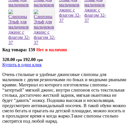
Код товара: 159
Нет в наличии
320.00
192.00
грн
грн
Купить в один клик
Очень стильные и удобные джинсовые слипоны для
мальчиков с двумя резиночками по боках и модными рваными
краями. Материал из которого изготовлены слипоны -
“затертый” мягкий джинс, внутри слипонов есть текстильная
стелька, достаточно жесткий задник, мягкая окантовка не
будет “давить” ножку. Подошва высокая и нескользящая,
предусмотрен антивандальный носочек. В такой обуви можно
смело бегать и прыгать на детской площадке, можно носить и
в прохладное время и когда жарко.Такие слипоны стильно
смотрятся под любой наряд.