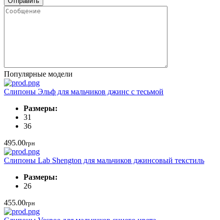
Популярные модели
Слипоны Эльф для мальчиков джинс с тесьмой
Размеры:
31
36
495.00
грн
Слипоны Lab Shengton для мальчиков джинсовый текстиль
Размеры:
26
455.00
грн