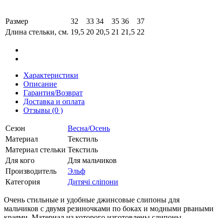
Размер
32
33
34
35
36
37
Длина стельки, см.
19,5
20
20,5
21
21,5
22
Характеристики
Описание
Гарантия/Возврат
Доставка и оплата
Отзывы (0 )
Сезон
Весна/Осень
Материал
Текстиль
Материал стельки
Текстиль
Для кого
Для мальчиков
Производитель
Эльф
Категория
Дитячі сліпони
Очень стильные и удобные джинсовые слипоны для
мальчиков с двумя резиночками по боках и модными рваными
краями. Материал из которого изготовлены слипоны -