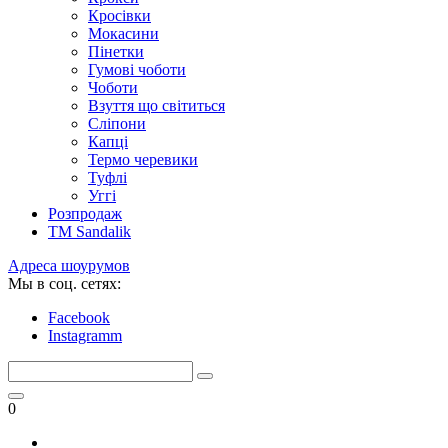
Кросівки
Мокасини
Пінетки
Гумові чоботи
Чоботи
Взуття що світиться
Сліпони
Капці
Термо черевики
Туфлі
Уггі
Розпродаж
TM Sandalik
Адреса шоурумов
Мы в соц. сетях:
Facebook
Instagramm
0