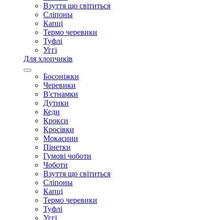
Взуття що світиться
Сліпоны
Капці
Термо черевики
Туфлі
Уггі
Для хлопчиків
Босоніжки
Черевики
В'єтнамки
Дутики
Кеди
Крокси
Кросівки
Мокасини
Пінетки
Гумові чоботи
Чоботи
Взуття що світиться
Сліпоны
Капці
Термо черевики
Туфлі
Уггі