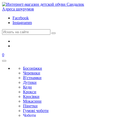
Адреса шоурумов
Facebook
Instagramm
0
Босоніжки
Черевики
В'єтнамки
Дутики
Кеди
Крокси
Кросівки
Мокасини
Пінетки
Гумові чоботи
Чоботи