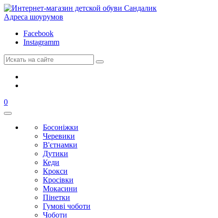
Адреса шоурумов
Facebook
Instagramm
0
Босоніжки
Черевики
В'єтнамки
Дутики
Кеди
Крокси
Кросівки
Мокасини
Пінетки
Гумові чоботи
Чоботи