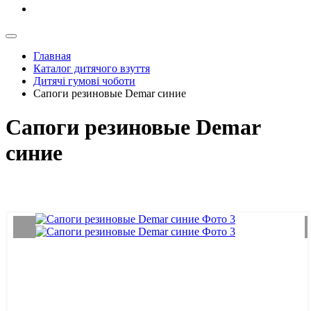
Главная
Каталог дитячого взуття
Дитячі гумові чоботи
Сапоги резиновые Demar синие
Сапоги резиновые Demar
синие