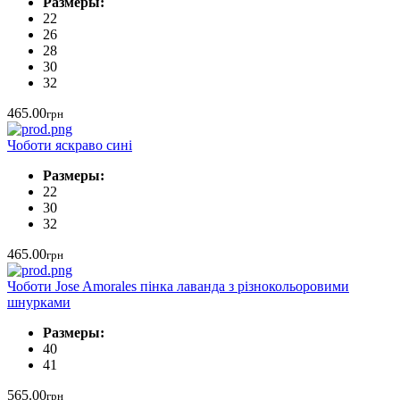
Размеры:
22
26
28
30
32
465.00
грн
Чоботи яскраво сині
Размеры:
22
30
32
465.00
грн
Чоботи Jose Amorales пінка лаванда з різнокольоровими
шнурками
Размеры:
40
41
565.00
грн