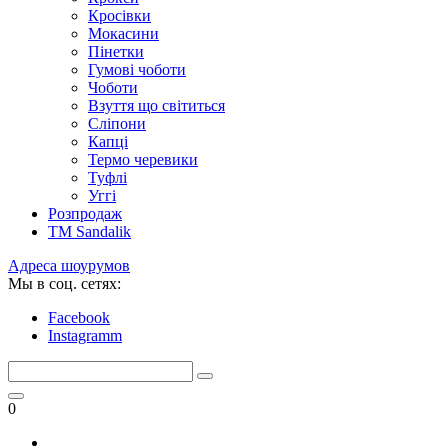
Кросівки
Мокасини
Пінетки
Гумові чоботи
Чоботи
Взуття що світиться
Сліпони
Капці
Термо черевики
Туфлі
Уггі
Розпродаж
TM Sandalik
Адреса шоурумов
Мы в соц. сетях:
Facebook
Instagramm
0