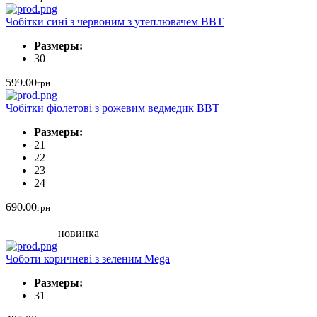
Чобітки сині з червоним з утеплювачем BBT
Размеры:
30
599.00
грн
Чобітки фіолетові з рожевим ведмедик BBT
Размеры:
21
22
23
24
690.00
грн
новинка
Чоботи коричневі з зеленим Mega
Размеры:
31