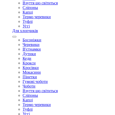
Взуття що світиться
Сліпоны
Капці
Термо черевики
Туфлі
Уггі
Для хлопчиків
Босоніжки
Черевики
В'єтнамки
Дутики
Кеди
Крокси
Кросівки
Мокасини
Пінетки
Гумові чоботи
Чоботи
Взуття що світиться
Сліпоны
Капці
Термо черевики
Туфлі
Уггі