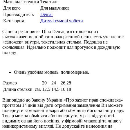
Материал стельки
Текстиль
Для кого
Для мальчиков
Производитель
Demar
Категория
Дитячі гумові чоботи
Сапоги резиновые Dino Demar, изготовлены из
высококачественной гиппоалергенной пены, есть утепление
«сапожек» внутри, текстильная стелька. Подошва не
скользящая. Идеально подходит для прогулок в дождливую
погоду .
Очень удобная модель, полномерные.
Размер
20
24
26
28
Длина стельки, см.
12.5
14.5
16
18
Відповідно до Закону України «Про захист прав споживача»
протягом 14 днів від дати отримання замовлення Ви можете
повернути замовлені товари або обміняти його на іншу пару.
Товар можна обміняти або повернути, у разі відсутності
видимих ​​ознак його носіння, у фірмовій упаковці та лише у
невикористаному вигляді. Не допускайте нанесення на