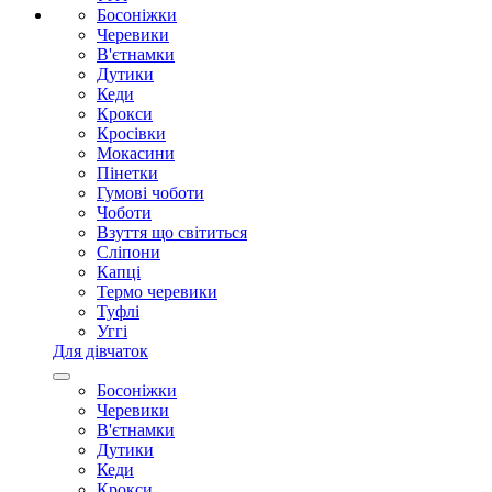
Босоніжки
Черевики
В'єтнамки
Дутики
Кеди
Крокси
Кросівки
Мокасини
Пінетки
Гумові чоботи
Чоботи
Взуття що світиться
Сліпони
Капці
Термо черевики
Туфлі
Уггі
Для дівчаток
Босоніжки
Черевики
В'єтнамки
Дутики
Кеди
Крокси