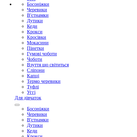
Босоніжки
Черевики
В'єтнамки
Дутики
Кеди
Крокси
Кросівки
Мокасини
Пінетки
Гумові чоботи
Чоботи
Взуття що світиться
Сліпони
Капці
Термо черевики
Туфлі
Уггі
Для дівчаток
Босоніжки
Черевики
В'єтнамки
Дутики
Кеди
Крокси