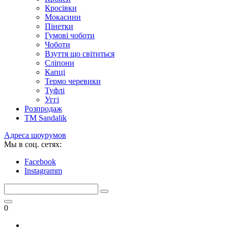
Кросівки
Мокасини
Пінетки
Гумові чоботи
Чоботи
Взуття що світиться
Сліпони
Капці
Термо черевики
Туфлі
Уггі
Розпродаж
TM Sandalik
Адреса шоурумов
Мы в соц. сетях:
Facebook
Instagramm
0