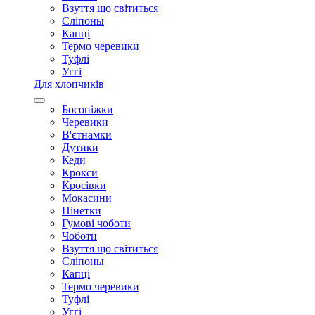
Взуття що світиться
Сліпоны
Капці
Термо черевики
Туфлі
Уггі
Для хлопчиків
Босоніжки
Черевики
В'єтнамки
Дутики
Кеди
Крокси
Кросівки
Мокасини
Пінетки
Гумові чоботи
Чоботи
Взуття що світиться
Сліпоны
Капці
Термо черевики
Туфлі
Уггі