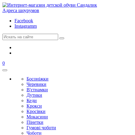
Адреса шоурумов
Facebook
Instagramm
0
Босоніжки
Черевики
В'єтнамки
Дутики
Кеди
Крокси
Кросівки
Мокасини
Пінетки
Гумові чоботи
Чоботи