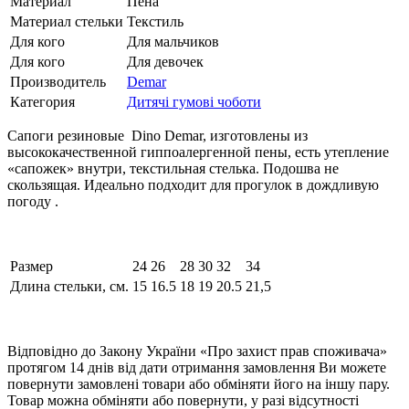
Материал
Пена
Материал стельки
Текстиль
Для кого
Для мальчиков
Для кого
Для девочек
Производитель
Demar
Категория
Дитячі гумові чоботи
Сапоги резиновые Dino Demar, изготовлены из
высококачественной гиппоалергенной пены, есть утепление
«сапожек» внутри, текстильная стелька. Подошва не
скользящая. Идеально подходит для прогулок в дождливую
погоду .
Размер
24
26
28
30
32
34
Длина стельки, см.
15
16.5
18
19
20.5
21,5
Відповідно до Закону України «Про захист прав споживача»
протягом 14 днів від дати отримання замовлення Ви можете
повернути замовлені товари або обміняти його на іншу пару.
Товар можна обміняти або повернути, у разі відсутності