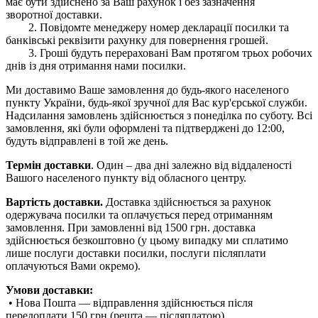
має бути здійснено за Ваш рахунок і без зазначення
зворотної доставки.
2. Повідомте менеджеру номер декларації посилки та
банківські реквізити рахунку для повернення грошей.
3. Гроші будуть перераховані Вам протягом трьох робочих
днів із дня отримання нами посилки.
Ми доставимо Ваше замовлення до будь-якого населеного
пункту України, будь-якої зручної для Вас кур'єрської служби.
Надсилання замовлень здійснюється з понеділка по суботу. Всі
замовлення, які були оформлені та підтверджені до 12:00,
будуть відправлені в той же день.
Термін доставки
. Один – два дні залежно від віддаленості
Вашого населеного пункту від обласного центру.
Вартість доставки.
Доставка здійснюється за рахунок
одержувача посилки та оплачується перед отриманням
замовлення. При замовленні від 1500 грн. доставка
здійснюється безкоштовно (у цьому випадку ми сплатимо
лише послуги доставки посилки, послуги післяплати
оплачуються Вами окремо).
Умови доставки:
• Нова Пошта — відправлення здійснюється після
передоплати 150 грн (решта — післяплатою).