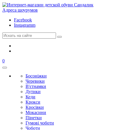
Адреса шоурумов
Facebook
Instagramm
0
Босоніжки
Черевики
В'єтнамки
Дутики
Кеди
Крокси
Кросівки
Мокасини
Пінетки
Гумові чоботи
Чоботи