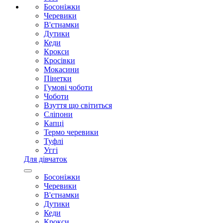
Босоніжки
Черевики
В'єтнамки
Дутики
Кеди
Крокси
Кросівки
Мокасини
Пінетки
Гумові чоботи
Чоботи
Взуття що світиться
Сліпони
Капці
Термо черевики
Туфлі
Уггі
Для дівчаток
Босоніжки
Черевики
В'єтнамки
Дутики
Кеди
Крокси