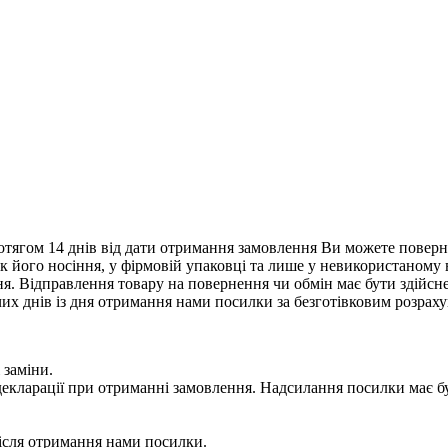
тягом 14 днів від дати отримання замовлення Ви можете поверну
нак його носіння, у фірмовій упаковці та лише у невикористаному
. Відправлення товару на повернення чи обмін має бути здійснен
их днів із дня отримання нами посилки за безготівковим розрах
 заміни.
 у декларації при отриманні замовлення. Надсилання посилки м
сля отримання нами посилки.