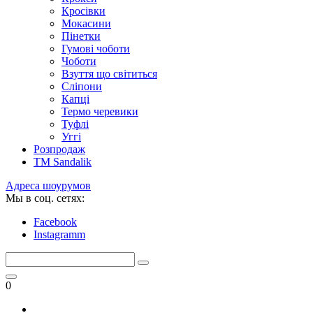
Кросівки
Мокасини
Пінетки
Гумові чоботи
Чоботи
Взуття що світиться
Сліпони
Капці
Термо черевики
Туфлі
Уггі
Розпродаж
TM Sandalik
Адреса шоурумов
Мы в соц. сетях:
Facebook
Instagramm
0