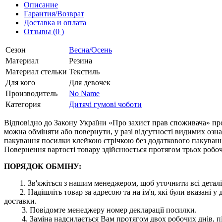
Описание
Гарантия/Возврат
Доставка и оплата
Отзывы (0 )
Сезон
Весна/Осень
Материал
Резина
Материал стельки
Текстиль
Для кого
Для девочек
Производитель
No Name
Категория
Дитячі гумові чоботи
Відповідно до Закону України «Про захист прав споживача» про
можна обміняти або повернути, у разі відсутності видимих ​​оз
пакування посилки клейкою стрічкою без додаткового пакування
Повернення вартості товару здійснюється протягом трьох робоч
ПОРЯДОК ОБМІНУ:
1. Зв'яжіться з нашим менеджером, щоб уточнити всі деталі
2. Надішліть товар за адресою та на ім'я, які були вказані
доставки.
3. Повідомте менеджеру номер декларації посилки.
4. Заміна надсилається Вам протягом двох робочих днів, пі