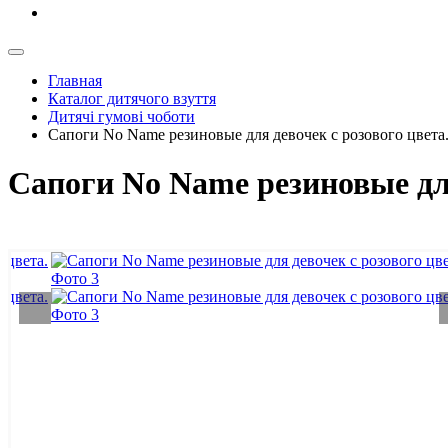
Главная
Каталог дитячого взуття
Дитячі гумові чоботи
Сапоги No Name резиновые для девочек с розового цвета
Сапоги No Name резиновые для