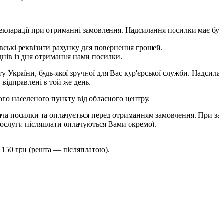
 у декларації при отриманні замовлення. Надсилання посилки м
ькі реквізити рахунку для повернення грошей.
ів із дня отримання нами посилки.
України, будь-якої зручної для Вас кур'єрської служби. Надсила
 відправлені в той же день.
шого населеного пункту від обласного центру.
ча посилки та оплачується перед отриманням замовлення. При за
ослуги післяплати оплачуються Вами окремо).
 150 грн (решта — післяплатою).