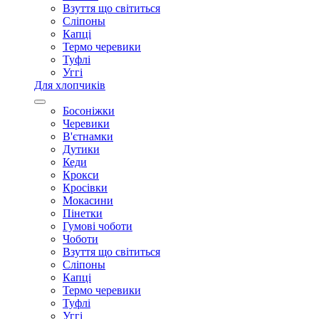
Взуття що світиться
Сліпоны
Капці
Термо черевики
Туфлі
Уггі
Для хлопчиків
Босоніжки
Черевики
В'єтнамки
Дутики
Кеди
Крокси
Кросівки
Мокасини
Пінетки
Гумові чоботи
Чоботи
Взуття що світиться
Сліпоны
Капці
Термо черевики
Туфлі
Уггі