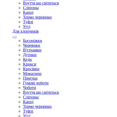
Взуття що світиться
Сліпоны
Капці
Термо черевики
Туфлі
Уггі
Для хлопчиків
Босоніжки
Черевики
В'єтнамки
Дутики
Кеди
Крокси
Кросівки
Мокасини
Пінетки
Гумові чоботи
Чоботи
Взуття що світиться
Сліпоны
Капці
Термо черевики
Туфлі
Уггі