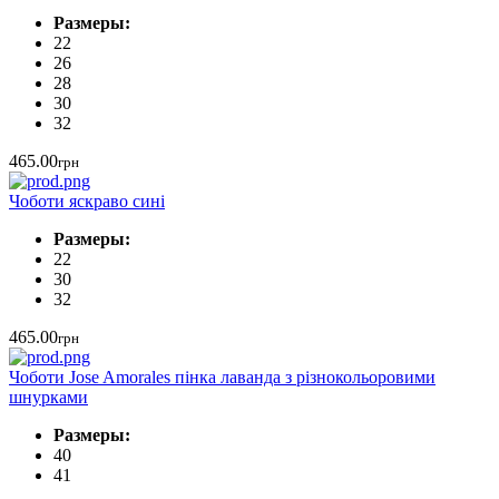
Размеры:
22
26
28
30
32
465.00
грн
Чоботи яскраво сині
Размеры:
22
30
32
465.00
грн
Чоботи Jose Amorales пінка лаванда з різнокольоровими
шнурками
Размеры:
40
41