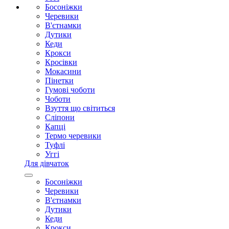
Босоніжки
Черевики
В'єтнамки
Дутики
Кеди
Крокси
Кросівки
Мокасини
Пінетки
Гумові чоботи
Чоботи
Взуття що світиться
Сліпони
Капці
Термо черевики
Туфлі
Уггі
Для дівчаток
Босоніжки
Черевики
В'єтнамки
Дутики
Кеди
Крокси