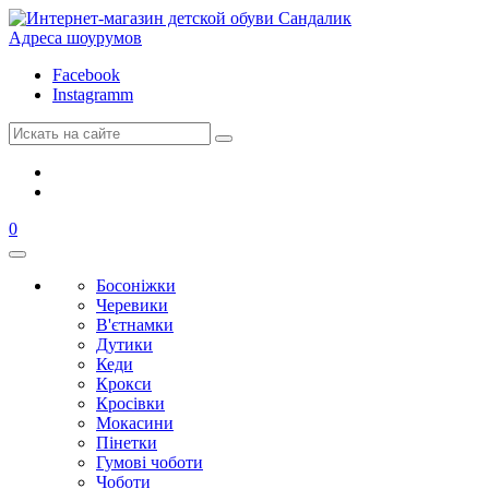
Адреса шоурумов
Facebook
Instagramm
0
Босоніжки
Черевики
В'єтнамки
Дутики
Кеди
Крокси
Кросівки
Мокасини
Пінетки
Гумові чоботи
Чоботи