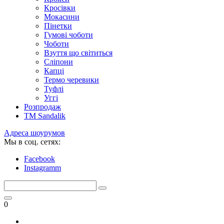
Кросівки
Мокасини
Пінетки
Гумові чоботи
Чоботи
Взуття що світиться
Сліпони
Капці
Термо черевики
Туфлі
Уггі
Розпродаж
TM Sandalik
Адреса шоурумов
Мы в соц. сетях:
Facebook
Instagramm
0