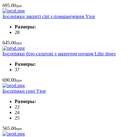
695.00
грн
Босоніжки закриті сірі з помаранчевим Ytop
Размеры:
28
645.00
грн
Босоніжки біло-салатові з закритим носком Lilin shoes
Размеры:
37
690.00
грн
Босоніжки сині Ytop
Размеры:
22
24
25
565.00
грн