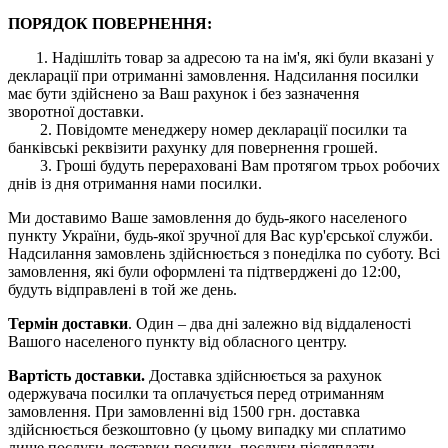
ПОРЯДОК ПОВЕРНЕННЯ:
1. Надішліть товар за адресою та на ім'я, які були вказані у
декларації при отриманні замовлення. Надсилання посилки
має бути здійснено за Ваш рахунок і без зазначення
зворотної доставки.
2. Повідомте менеджеру номер декларації посилки та
банківські реквізити рахунку для повернення грошей.
3. Гроші будуть перераховані Вам протягом трьох робочих
днів із дня отримання нами посилки.
Ми доставимо Ваше замовлення до будь-якого населеного
пункту України, будь-якої зручної для Вас кур'єрської служби.
Надсилання замовлень здійснюється з понеділка по суботу. Всі
замовлення, які були оформлені та підтверджені до 12:00,
будуть відправлені в той же день.
Термін доставки
. Один – два дні залежно від віддаленості
Вашого населеного пункту від обласного центру.
Вартість доставки.
Доставка здійснюється за рахунок
одержувача посилки та оплачується перед отриманням
замовлення. При замовленні від 1500 грн. доставка
здійснюється безкоштовно (у цьому випадку ми сплатимо
лише послуги доставки посилки, послуги післяплати