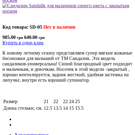
Код товара: SD-05
Нет в наличии
985.00
640.00
грн
грн
Купить в один клик
К новому летнему сезону представляем супер мягкие кожаные
босоножки для малышей от ТМ Сандалик. Эта модель
сандаликов-универсальна! Синий благородный цвет подходит
и мальчикам, и девочкам. Носочек в этой модели -закрытый ,
хорошо вентилируется, задник жесткий, удобная застежка на
липучке, внутри есть хороший супинатор.
Размер
21
22
22
24
25
Длина стельки, см.
12.5
13.5
14
15
15.5
Характеристики