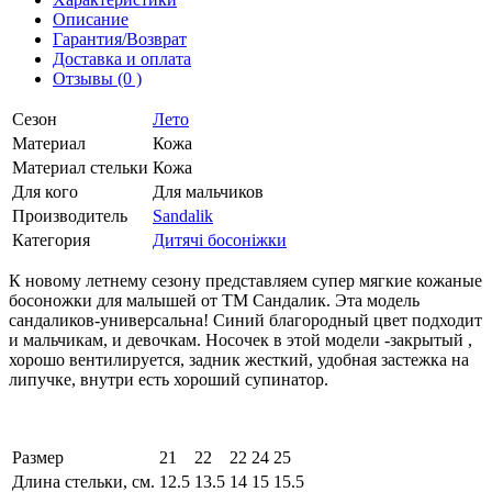
Описание
Гарантия/Возврат
Доставка и оплата
Отзывы (0 )
Сезон
Лето
Материал
Кожа
Материал стельки
Кожа
Для кого
Для мальчиков
Производитель
Sandalik
Категория
Дитячі босоніжки
К новому летнему сезону представляем супер мягкие кожаные
босоножки для малышей от ТМ Сандалик. Эта модель
сандаликов-универсальна! Синий благородный цвет подходит
и мальчикам, и девочкам. Носочек в этой модели -закрытый ,
хорошо вентилируется, задник жесткий, удобная застежка на
липучке, внутри есть хороший супинатор.
Размер
21
22
22
24
25
Длина стельки, см.
12.5
13.5
14
15
15.5