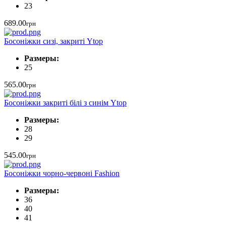
23
689.00
грн
Босоніжки сизі, закриті Ytop
Размеры:
25
565.00
грн
Босоніжки закриті білі з синім Ytop
Размеры:
28
29
545.00
грн
Босоніжки чорно-червоні Fashion
Размеры:
36
40
41