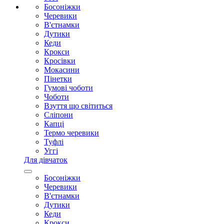
Босоніжки
Черевики
В'єтнамки
Дутики
Кеди
Крокси
Кросівки
Мокасини
Пінетки
Гумові чоботи
Чоботи
Взуття що світиться
Сліпони
Капці
Термо черевики
Туфлі
Уггі
Для дівчаток
Босоніжки
Черевики
В'єтнамки
Дутики
Кеди
Крокси