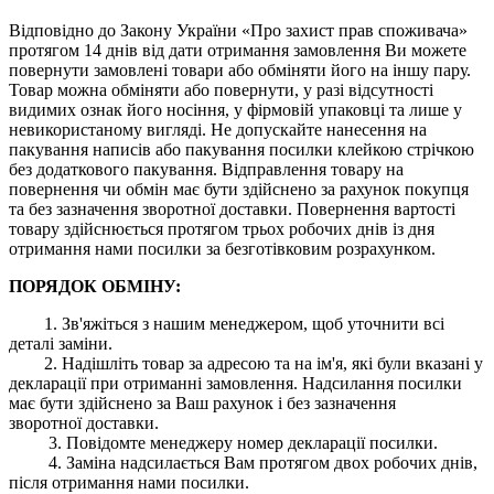
Відповідно до Закону України «Про захист прав споживача»
протягом 14 днів від дати отримання замовлення Ви можете
повернути замовлені товари або обміняти його на іншу пару.
Товар можна обміняти або повернути, у разі відсутності
видимих ​​ознак його носіння, у фірмовій упаковці та лише у
невикористаному вигляді. Не допускайте нанесення на
пакування написів або пакування посилки клейкою стрічкою
без додаткового пакування. Відправлення товару на
повернення чи обмін має бути здійснено за рахунок покупця
та без зазначення зворотної доставки. Повернення вартості
товару здійснюється протягом трьох робочих днів із дня
отримання нами посилки за безготівковим розрахунком.
ПОРЯДОК ОБМІНУ:
1. Зв'яжіться з нашим менеджером, щоб уточнити всі
деталі заміни.
2. Надішліть товар за адресою та на ім'я, які були вказані у
декларації при отриманні замовлення. Надсилання посилки
має бути здійснено за Ваш рахунок і без зазначення
зворотної доставки.
3. Повідомте менеджеру номер декларації посилки.
4. Заміна надсилається Вам протягом двох робочих днів,
після отримання нами посилки.