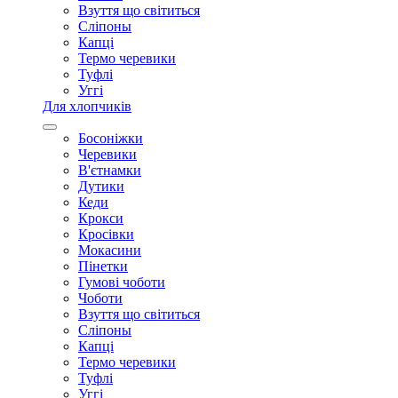
Взуття що світиться
Сліпоны
Капці
Термо черевики
Туфлі
Уггі
Для хлопчиків
Босоніжки
Черевики
В'єтнамки
Дутики
Кеди
Крокси
Кросівки
Мокасини
Пінетки
Гумові чоботи
Чоботи
Взуття що світиться
Сліпоны
Капці
Термо черевики
Туфлі
Уггі