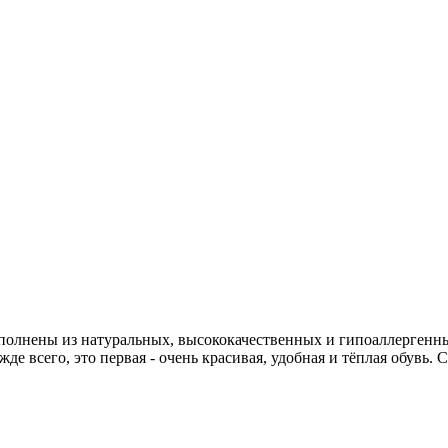
ыполнены из натуральных, высококачественных и гипоаллергенны
е всего, это первая - очень красивая, удобная и тёплая обувь. С