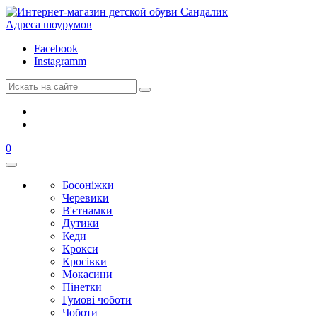
Адреса шоурумов
Facebook
Instagramm
0
Босоніжки
Черевики
В'єтнамки
Дутики
Кеди
Крокси
Кросівки
Мокасини
Пінетки
Гумові чоботи
Чоботи