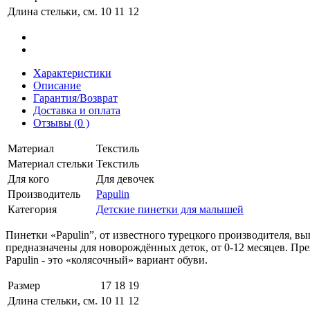
Длина стельки, см.
10
11
12
Характеристики
Описание
Гарантия/Возврат
Доставка и оплата
Отзывы (0 )
Материал
Текстиль
Материал стельки
Текстиль
Для кого
Для девочек
Производитель
Papulin
Категория
Детские пинетки для малышей
Пинетки «Papulin”, от известного турецкого производителя, в
предназначены для новорождённых деток, от 0-12 месяцев. Прежд
Papulin - это «колясочный» вариант обуви.
Размер
17
18
19
Длина стельки, см.
10
11
12