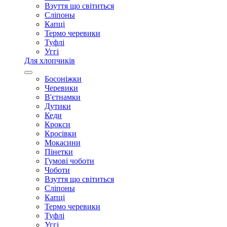
Взуття що світиться
Сліпоны
Капці
Термо черевики
Туфлі
Уггі
Для хлопчиків
Босоніжки
Черевики
В'єтнамки
Дутики
Кеди
Крокси
Кросівки
Мокасини
Пінетки
Гумові чоботи
Чоботи
Взуття що світиться
Сліпоны
Капці
Термо черевики
Туфлі
Уггі