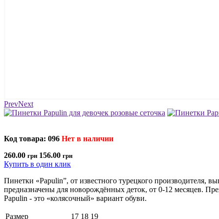
Prev
Next
Код товара: 096
Нет в наличии
260.00
156.00
грн
грн
Купить в один клик
Пинетки «Papulin”, от известного турецкого производителя, в
предназначены для новорождённых деток, от 0-12 месяцев. Прежд
Papulin - это «колясочный» вариант обуви.
Размер
17
18
19