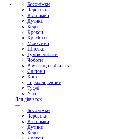
Босоніжки
Черевики
В'єтнамки
Дутики
Кеди
Крокси
Кросівки
Мокасини
Пінетки
Гумові чоботи
Чоботи
Взуття що світиться
Сліпони
Капці
Термо черевики
Туфлі
Уггі
Для дівчаток
Босоніжки
Черевики
В'єтнамки
Дутики
Кеди
Крокси