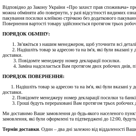
Відповідно до Закону України «Про захист прав споживача» про
можна обміняти або повернути, у разі відсутності видимих ​​оз
пакування посилки клейкою стрічкою без додаткового пакування
Повернення вартості товару здійснюється протягом трьох робоч
ПОРЯДОК ОБМІНУ:
1. Зв'яжіться з нашим менеджером, щоб уточнити всі деталі
2. Надішліть товар за адресою та на ім'я, які були вказані
доставки.
3. Повідомте менеджеру номер декларації посилки.
4. Заміна надсилається Вам протягом двох робочих днів, пі
ПОРЯДОК ПОВЕРНЕННЯ:
1. Надішліть товар за адресою та на ім'я, які були вказані
доставки.
2. Повідомте менеджеру номер декларації посилки та банківс
3. Гроші будуть перераховані Вам протягом трьох робочих дн
Ми доставимо Ваше замовлення до будь-якого населеного пункту 
замовлення, які були оформлені та підтверджені до 12:00, будуть
Термін доставки
. Один – два дні залежно від віддаленості Ва