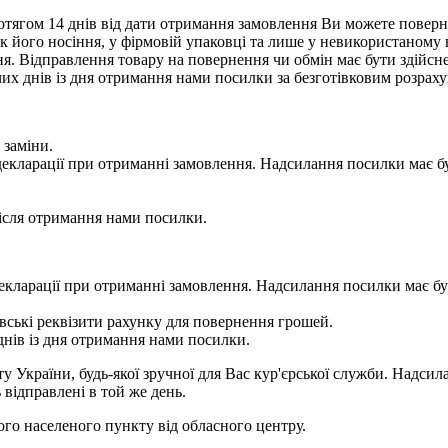
тягом 14 днів від дати отримання замовлення Ви можете поверну
нак його носіння, у фірмовій упаковці та лише у невикористаному
. Відправлення товару на повернення чи обмін має бути здійснен
их днів із дня отримання нами посилки за безготівковим розрах
 заміни.
 у декларації при отриманні замовлення. Надсилання посилки м
сля отримання нами посилки.
 у декларації при отриманні замовлення. Надсилання посилки м
ькі реквізити рахунку для повернення грошей.
ів із дня отримання нами посилки.
України, будь-якої зручної для Вас кур'єрської служби. Надсила
 відправлені в той же день.
шого населеного пункту від обласного центру.