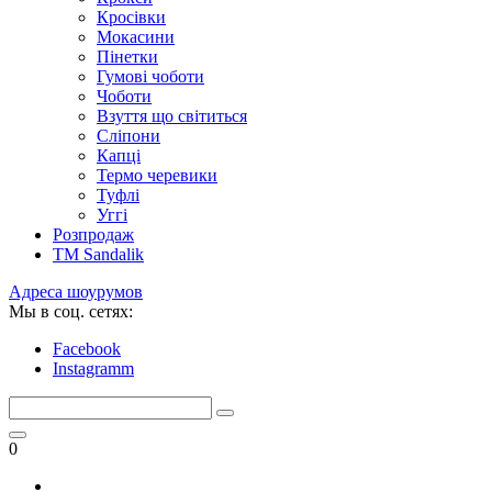
Кросівки
Мокасини
Пінетки
Гумові чоботи
Чоботи
Взуття що світиться
Сліпони
Капці
Термо черевики
Туфлі
Уггі
Розпродаж
TM Sandalik
Адреса шоурумов
Мы в соц. сетях:
Facebook
Instagramm
0