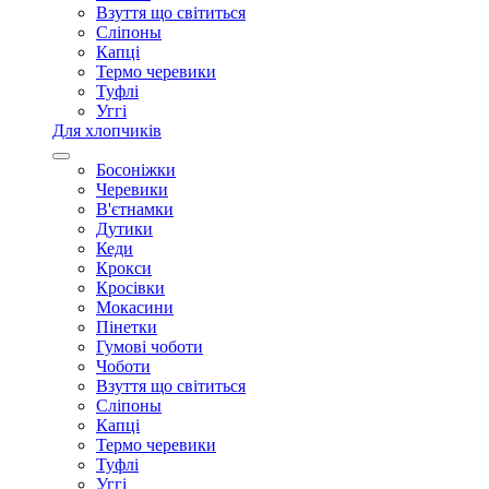
Взуття що світиться
Сліпоны
Капці
Термо черевики
Туфлі
Уггі
Для хлопчиків
Босоніжки
Черевики
В'єтнамки
Дутики
Кеди
Крокси
Кросівки
Мокасини
Пінетки
Гумові чоботи
Чоботи
Взуття що світиться
Сліпоны
Капці
Термо черевики
Туфлі
Уггі