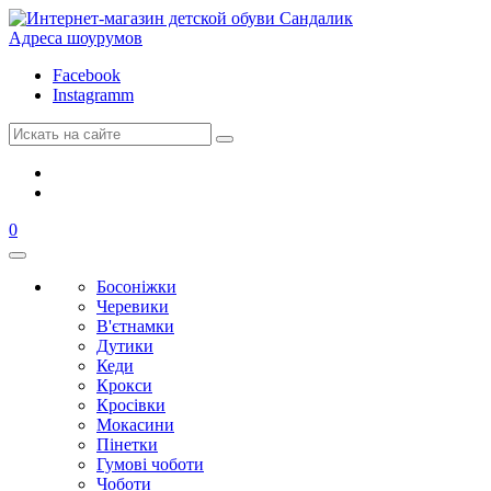
Адреса шоурумов
Facebook
Instagramm
0
Босоніжки
Черевики
В'єтнамки
Дутики
Кеди
Крокси
Кросівки
Мокасини
Пінетки
Гумові чоботи
Чоботи