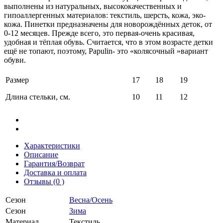
выполнены из натуральных, высококачественных и
гипоаллергенных материалов: текстиль, шерсть, кожа, эко-
кожа. Пинетки предназначены для новорождённых деток, от
0-12 месяцев. Прежде всего, это первая-очень красивая,
удобная и тёплая обувь. Считается, что в этом возрасте детки
ещё не топают, поэтому, Papulin- это «колясочный »вариант
обуви.
Размер
17
18
19
Длина стельки, см.
10
11
12
Характеристики
Описание
Гарантия/Возврат
Доставка и оплата
Отзывы (0 )
Сезон
Весна/Осень
Сезон
Зима
Материал
Текстиль