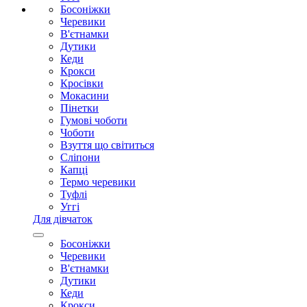
Босоніжки
Черевики
В'єтнамки
Дутики
Кеди
Крокси
Кросівки
Мокасини
Пінетки
Гумові чоботи
Чоботи
Взуття що світиться
Сліпони
Капці
Термо черевики
Туфлі
Уггі
Для дівчаток
Босоніжки
Черевики
В'єтнамки
Дутики
Кеди
Крокси