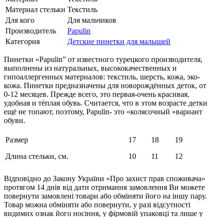
Материал стельки
Текстиль
Для кого
Для мальчиков
Производитель
Papulin
Категория
Детские пинетки для малышей
Пинетки «Papulin” от известного турецкого производителя,
выполнены из натуральных, высококачественных и
гипоаллергенных материалов: текстиль, шерсть, кожа, эко-
кожа. Пинетки предназначены для новорождённых деток, от
0-12 месяцев. Прежде всего, это первая-очень красивая,
удобная и тёплая обувь. Считается, что в этом возрасте детки
ещё не топают, поэтому, Papulin- это «колясочный »вариант
обуви.
Размер
17
18
19
Длина стельки, см.
10
11
12
Відповідно до Закону України «Про захист прав споживача»
протягом 14 днів від дати отримання замовлення Ви можете
повернути замовлені товари або обміняти його на іншу пару.
Товар можна обміняти або повернути, у разі відсутності
видимих ​​ознак його носіння, у фірмовій упаковці та лише у