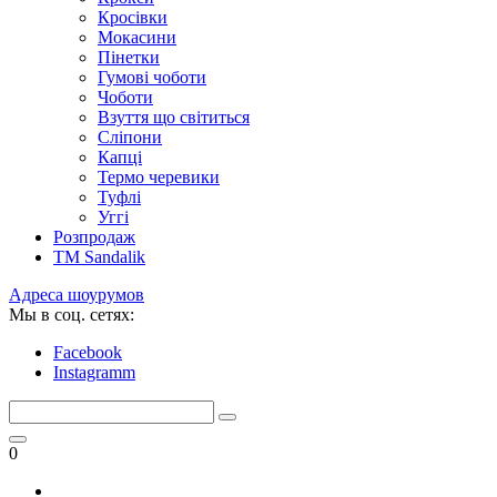
Кросівки
Мокасини
Пінетки
Гумові чоботи
Чоботи
Взуття що світиться
Сліпони
Капці
Термо черевики
Туфлі
Уггі
Розпродаж
TM Sandalik
Адреса шоурумов
Мы в соц. сетях:
Facebook
Instagramm
0