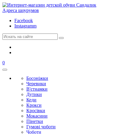
Адреса шоурумов
Facebook
Instagramm
0
Босоніжки
Черевики
В'єтнамки
Дутики
Кеди
Крокси
Кросівки
Мокасини
Пінетки
Гумові чоботи
Чоботи