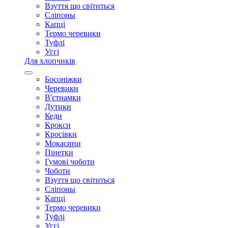
Взуття що світиться
Сліпоны
Капці
Термо черевики
Туфлі
Уггі
Для хлопчиків
Босоніжки
Черевики
В'єтнамки
Дутики
Кеди
Крокси
Кросівки
Мокасини
Пінетки
Гумові чоботи
Чоботи
Взуття що світиться
Сліпоны
Капці
Термо черевики
Туфлі
Уггі