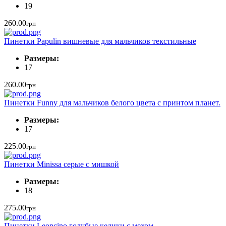
19
260.00
грн
Пинетки Papulin вишневые для мальчиков текстильные
Размеры:
17
260.00
грн
Пинетки Funny для мальчиков белого цвета с принтом планет.
Размеры:
17
225.00
грн
Пинетки Minissa серые с мишкой
Размеры:
18
275.00
грн
Пинетки Leoncino голубые кедики с мехом