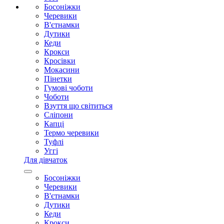
Босоніжки
Черевики
В'єтнамки
Дутики
Кеди
Крокси
Кросівки
Мокасини
Пінетки
Гумові чоботи
Чоботи
Взуття що світиться
Сліпони
Капці
Термо черевики
Туфлі
Уггі
Для дівчаток
Босоніжки
Черевики
В'єтнамки
Дутики
Кеди
Крокси