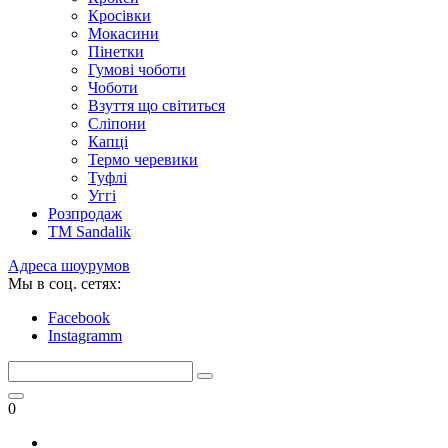
Кросівки
Мокасини
Пінетки
Гумові чоботи
Чоботи
Взуття що світиться
Сліпони
Капці
Термо черевики
Туфлі
Уггі
Розпродаж
TM Sandalik
Адреса шоурумов
Мы в соц. сетях:
Facebook
Instagramm
0