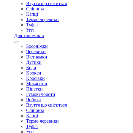
Взуття що світиться
Сліпоны
Капці
Термо черевики
Туфлі
Уггі
Для хлопчиків
Босоніжки
Черевики
В'єтнамки
Дутики
Кеди
Крокси
Кросівки
Мокасини
Пінетки
Гумові чоботи
Чоботи
Взуття що світиться
Сліпоны
Капці
Термо черевики
Туфлі
Уггі