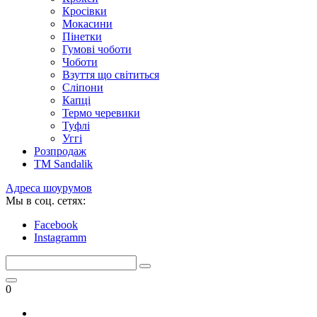
Кросівки
Мокасини
Пінетки
Гумові чоботи
Чоботи
Взуття що світиться
Сліпони
Капці
Термо черевики
Туфлі
Уггі
Розпродаж
TM Sandalik
Адреса шоурумов
Мы в соц. сетях:
Facebook
Instagramm
0