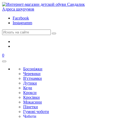
Адреса шоурумов
Facebook
Instagramm
0
Босоніжки
Черевики
В'єтнамки
Дутики
Кеди
Крокси
Кросівки
Мокасини
Пінетки
Гумові чоботи
Чоботи