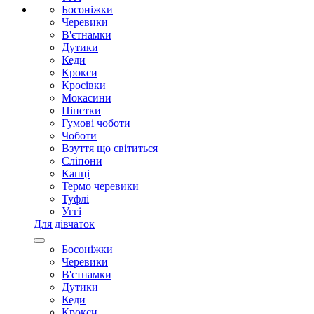
Босоніжки
Черевики
В'єтнамки
Дутики
Кеди
Крокси
Кросівки
Мокасини
Пінетки
Гумові чоботи
Чоботи
Взуття що світиться
Сліпони
Капці
Термо черевики
Туфлі
Уггі
Для дівчаток
Босоніжки
Черевики
В'єтнамки
Дутики
Кеди
Крокси