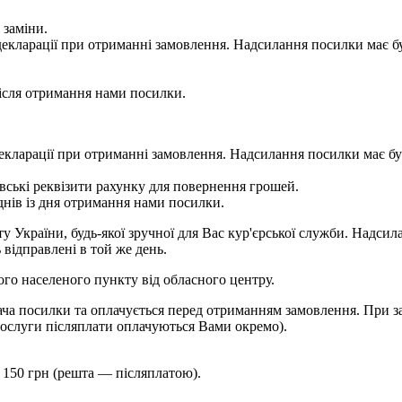
 заміни.
 у декларації при отриманні замовлення. Надсилання посилки м
сля отримання нами посилки.
 у декларації при отриманні замовлення. Надсилання посилки м
ькі реквізити рахунку для повернення грошей.
ів із дня отримання нами посилки.
України, будь-якої зручної для Вас кур'єрської служби. Надсила
 відправлені в той же день.
шого населеного пункту від обласного центру.
ча посилки та оплачується перед отриманням замовлення. При за
ослуги післяплати оплачуються Вами окремо).
 150 грн (решта — післяплатою).