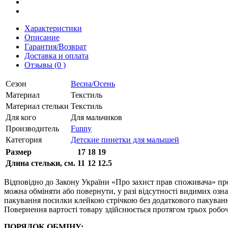
Характеристики
Описание
Гарантия/Возврат
Доставка и оплата
Отзывы (0 )
Сезон
Весна/Осень
Материал
Текстиль
Материал стельки
Текстиль
Для кого
Для мальчиков
Производитель
Funny
Категория
Детские пинетки для малышей
Размер
17
18
19
Длина стельки, см.
11
12
12.5
Відповідно до Закону України «Про захист прав споживача» про
можна обміняти або повернути, у разі відсутності видимих ​​оз
пакування посилки клейкою стрічкою без додаткового пакування
Повернення вартості товару здійснюється протягом трьох робоч
ПОРЯДОК ОБМІНУ: