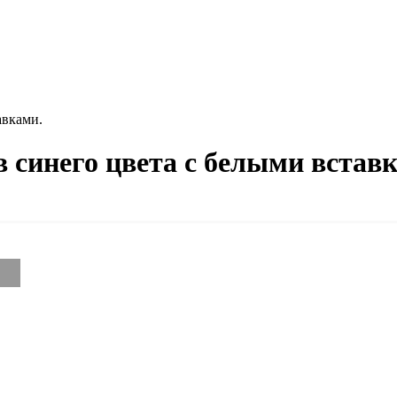
авками.
 синего цвета с белыми встав