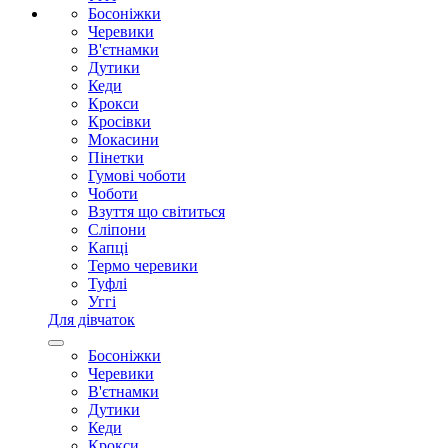
Босоніжки
Черевики
В'єтнамки
Дутики
Кеди
Крокси
Кросівки
Мокасини
Пінетки
Гумові чоботи
Чоботи
Взуття що світиться
Сліпони
Капці
Термо черевики
Туфлі
Уггі
Для дівчаток
Босоніжки
Черевики
В'єтнамки
Дутики
Кеди
Крокси