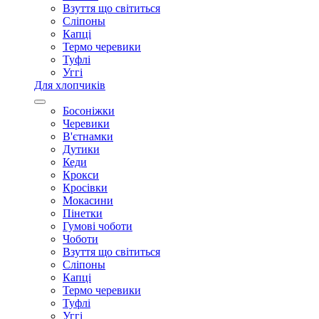
Взуття що світиться
Сліпоны
Капці
Термо черевики
Туфлі
Уггі
Для хлопчиків
Босоніжки
Черевики
В'єтнамки
Дутики
Кеди
Крокси
Кросівки
Мокасини
Пінетки
Гумові чоботи
Чоботи
Взуття що світиться
Сліпоны
Капці
Термо черевики
Туфлі
Уггі