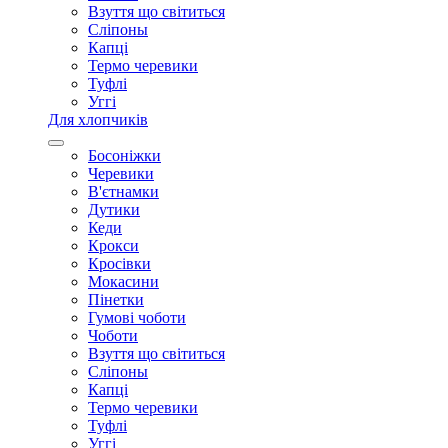
Взуття що світиться
Сліпоны
Капці
Термо черевики
Туфлі
Уггі
Для хлопчиків
Босоніжки
Черевики
В'єтнамки
Дутики
Кеди
Крокси
Кросівки
Мокасини
Пінетки
Гумові чоботи
Чоботи
Взуття що світиться
Сліпоны
Капці
Термо черевики
Туфлі
Уггі