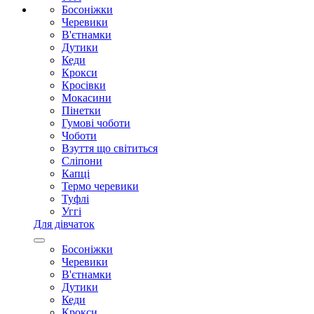
Босоніжки
Черевики
В'єтнамки
Дутики
Кеди
Крокси
Кросівки
Мокасини
Пінетки
Гумові чоботи
Чоботи
Взуття що світиться
Сліпони
Капці
Термо черевики
Туфлі
Уггі
Для дівчаток
Босоніжки
Черевики
В'єтнамки
Дутики
Кеди
Крокси