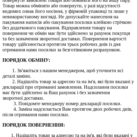
повернути замовлені товари або обміняти його на іншу пару.
Товар можна обміняти або повернути, у разі відсутності
видимих ​​ознак його носіння, у фірмовій упаковці та лише у
невикористаному вигляді. Не допускайте нанесення на
пакування написів або пакування посилки клейкою стрічкою
без додаткового пакування. Відправлення товару на
повернення чи обмін має бути здійснено за рахунок покупця
та без зазначення зворотної доставки. Повернення вартості
товару здійснюється протягом трьох робочих днів із дня
отримання нами посилки за безготівковим розрахунком.
ПОРЯДОК ОБМІНУ:
1. Зв'яжіться з нашим менеджером, щоб уточнити всі
деталі заміни.
2. Надішліть товар за адресою та на ім'я, які були вказані у
декларації при отриманні замовлення. Надсилання посилки
має бути здійснено за Ваш рахунок і без зазначення
зворотної доставки.
3. Повідомте менеджеру номер декларації посилки.
4. Заміна надсилається Вам протягом двох робочих днів,
після отримання нами посилки.
ПОРЯДОК ПОВЕРНЕННЯ:
1. Надішліть товар за адресою та на ім'я, які були вказані у