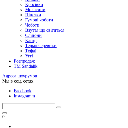
Кросівки
Мокасини
Пінетки
Гумові чоботи
Чоботи
Взуття що світиться
Сліпони
Капці
Термо черевики
Туфлі
Уггі
Розпродаж
TM Sandalik
Адреса шоурумов
Мы в соц. сетях:
Facebook
Instagramm
0