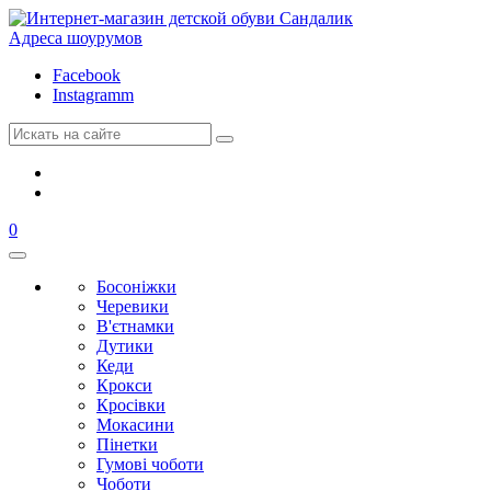
Адреса шоурумов
Facebook
Instagramm
0
Босоніжки
Черевики
В'єтнамки
Дутики
Кеди
Крокси
Кросівки
Мокасини
Пінетки
Гумові чоботи
Чоботи