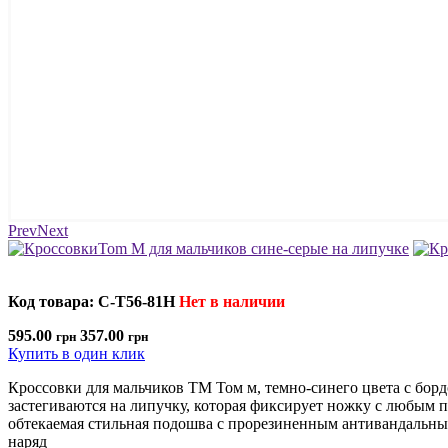
Prev
Next
Код товара: C-T56-81H
Нет в наличии
595.00
357.00
грн
грн
Купить в один клик
Кроссовки для мальчиков ТМ Том м, темно-синего цвета с бор
застегиваются на липучку, которая фиксирует ножку с любым п
обтекаемая стильная подошва с прорезиненным антивандальным
наряд