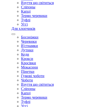
Взуття що світиться
Сліпоны
Капці
Термо черевики
Туфлі
Уггі
Для хлопчиків
Босоніжки
Черевики
В'єтнамки
Дутики
Кеди
Крокси
Кросівки
Мокасини
Пінетки
Гумові чоботи
Чоботи
Взуття що світиться
Сліпоны
Капці
Термо черевики
Туфлі
Уггі