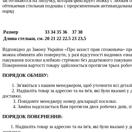
застегиваются на липучку, которая фиксирует ножку с любым п
обтекаемая стильная подошва с прорезиненным антивандальным
наряд
Размер
33
34
35
36
37
38
Длина стельки, см.
20
21
22
22.5
23
23,5
Відповідно до Закону України «Про захист прав споживача» про
можна обміняти або повернути, у разі відсутності видимих ​​оз
пакування посилки клейкою стрічкою без додаткового пакування
Повернення вартості товару здійснюється протягом трьох робоч
ПОРЯДОК ОБМІНУ:
1. Зв'яжіться з нашим менеджером, щоб уточнити всі деталі
2. Надішліть товар за адресою та на ім'я, які були вказані
доставки.
3. Повідомте менеджеру номер декларації посилки.
4. Заміна надсилається Вам протягом двох робочих днів, пі
ПОРЯДОК ПОВЕРНЕННЯ:
1. Надішліть товар за адресою та на ім'я, які були вказані
доставки.