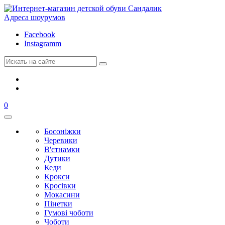
Адреса шоурумов
Facebook
Instagramm
0
Босоніжки
Черевики
В'єтнамки
Дутики
Кеди
Крокси
Кросівки
Мокасини
Пінетки
Гумові чоботи
Чоботи