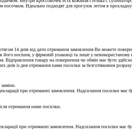
одъемом. Внутри кроссовочек есть кожаная стелька с супинаторо
 носочком. Идеально подходят для прогулок летом в прохладную
тягом 14 днів від дати отримання замовлення Ви можете поверну
нак його носіння, у фірмовій упаковці та лише у невикористаному
. Відправлення товару на повернення чи обмін має бути здійснен
их днів із дня отримання нами посилки за безготівковим розрах
 заміни.
 у декларації при отриманні замовлення. Надсилання посилки м
сля отримання нами посилки.
 у декларації при отриманні замовлення. Надсилання посилки м