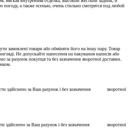
м, мягкая внутренняя отделка, высокий жесткий задник, и
 погоду, а также осенью, очень стильно смотрятся под любой
ти замовлені товари або обміняти його на іншу пару. Товар
 вигляді. Не допускайте нанесення на пакування написів або
о за рахунок покупця та без зазначення зворотної доставки.
унком.
ає бути здійснено за Ваш рахунок і без зазначення зворотної
ає бути здійснено за Ваш рахунок і без зазначення зворотної