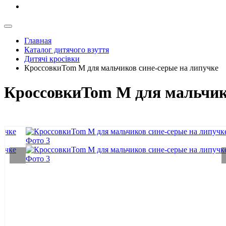
Главная
Каталог дитячого взуття
Дитячі кросівки
КроссовкиTom M для мальчиков сине-серые на липучке
КроссовкиTom M для мальчико