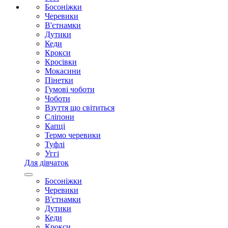
Босоніжки
Черевики
В'єтнамки
Дутики
Кеди
Крокси
Кросівки
Мокасини
Пінетки
Гумові чоботи
Чоботи
Взуття що світиться
Сліпони
Капці
Термо черевики
Туфлі
Уггі
Для дівчаток
Босоніжки
Черевики
В'єтнамки
Дутики
Кеди
Крокси