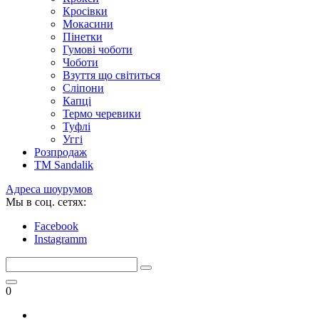
Кросівки
Мокасини
Пінетки
Гумові чоботи
Чоботи
Взуття що світиться
Сліпони
Капці
Термо черевики
Туфлі
Уггі
Розпродаж
TM Sandalik
Адреса шоурумов
Мы в соц. сетях:
Facebook
Instagramm
0