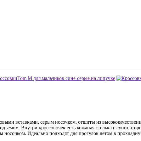
довыми вставками, серым носочком, отшиты из высококачественн
одъемом. Внутри кроссовочек есть кожаная стелька с супинаторо
 носочком. Идеально подходят для прогулок летом в прохладную