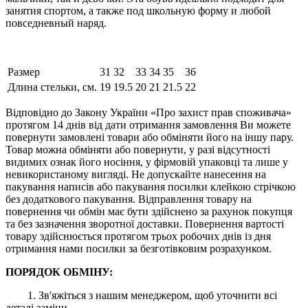
занятия спортом, а также под школьную форму и любой
повседневный наряд.
Размер
31
32
33
34
35
36
Длина стельки, см.
19
19.5
20
21
21.5
22
Відповідно до Закону України «Про захист прав споживача»
протягом 14 днів від дати отримання замовлення Ви можете
повернути замовлені товари або обміняти його на іншу пару.
Товар можна обміняти або повернути, у разі відсутності
видимих ​​ознак його носіння, у фірмовій упаковці та лише у
невикористаному вигляді. Не допускайте нанесення на
пакування написів або пакування посилки клейкою стрічкою
без додаткового пакування. Відправлення товару на
повернення чи обмін має бути здійснено за рахунок покупця
та без зазначення зворотної доставки. Повернення вартості
товару здійснюється протягом трьох робочих днів із дня
отримання нами посилки за безготівковим розрахунком.
ПОРЯДОК ОБМІНУ:
1. Зв'яжіться з нашим менеджером, щоб уточнити всі
деталі заміни.