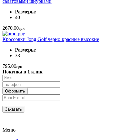
салатовыми шнурками
Размеры:
40
2670.00
грн
Кроссовки Jong Golf черно-красные высокие
Размеры:
33
795.00
грн
Покупка в 1 клик
Меню