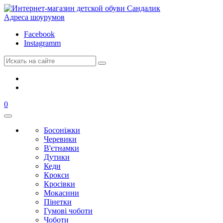
Адреса шоурумов
Facebook
Instagramm
0
Босоніжки
Черевики
В'єтнамки
Дутики
Кеди
Крокси
Кросівки
Мокасини
Пінетки
Гумові чоботи
Чоботи