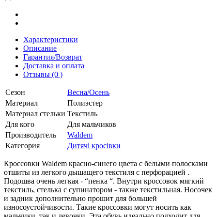
Характеристики
Описание
Гарантия/Возврат
Доставка и оплата
Отзывы (0 )
Сезон
Весна/Осень
Материал
Полиэстер
Материал стельки
Текстиль
Для кого
Для мальчиков
Производитель
Waldem
Категория
Дитячі кросівки
Кроссовки Waldem красно-синего цвета с белыми полосками
отшиты из легкого дышащего текстиля с перфорацией .
Подошва очень легкая - “пенка “. Внутри кроссовок мягкий
текстиль, стелька с супинатором - также текстильная. Носочек
и задник дополнительно прошит для большей
износоустойчивости. Такие кроссовки могут носить как
мальчики, так и девочки. Эта обувь идеально подходит для