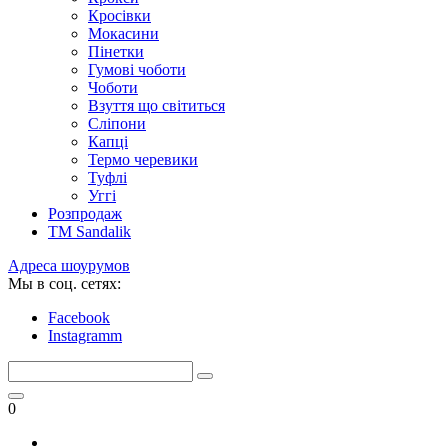
Кросівки
Мокасини
Пінетки
Гумові чоботи
Чоботи
Взуття що світиться
Сліпони
Капці
Термо черевики
Туфлі
Уггі
Розпродаж
TM Sandalik
Адреса шоурумов
Мы в соц. сетях:
Facebook
Instagramm
0