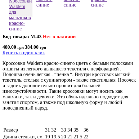
Код товара: M-43
Нет в наличии
480.00
384.00
грн
грн
Купить в один клик
Кроссовки Waldem красно-синего цвета с белыми полосками
отшиты из легкого дышащего текстиля с перфорацией .
Подошва очень легкая - “пенка “. Внутри кроссовок мягкий
текстиль, стелька с супинатором - также текстильная. Носочек
и задник дополнительно прошит для большей
износоустойчивости. Такие кроссовки могут носить как
мальчики, так и девочки. Эта обувь идеально подходит для
занятия спортом, а также под школьную форму и любой
повседневный наряд.
Размер
31
32
33
34
35
36
Длина стельки, см.
19
19.5
20
21
21.5
22