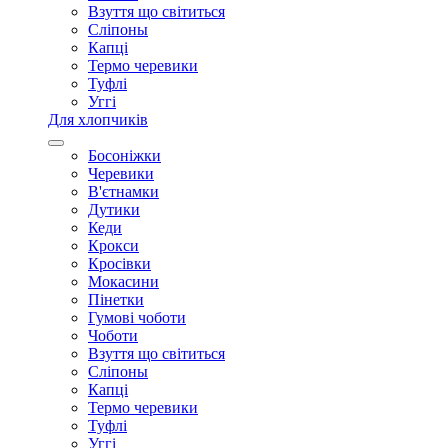
Взуття що світиться
Сліпоны
Капці
Термо черевики
Туфлі
Уггі
Для хлопчиків
Босоніжки
Черевики
В'єтнамки
Дутики
Кеди
Крокси
Кросівки
Мокасини
Пінетки
Гумові чоботи
Чоботи
Взуття що світиться
Сліпоны
Капці
Термо черевики
Туфлі
Уггі