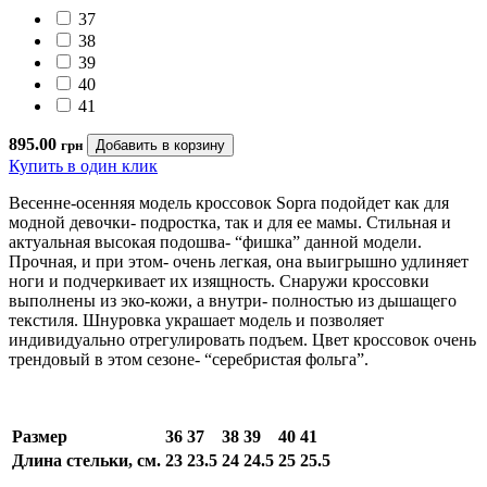
37
38
39
40
41
895.00
грн
Купить в один клик
Весенне-осенняя модель кроссовок Sopra подойдет как для
модной девочки- подростка, так и для ее мамы. Стильная и
актуальная высокая подошва- “фишка” данной модели.
Прочная, и при этом- очень легкая, она выигрышно удлиняет
ноги и подчеркивает их изящность. Снаружи кроссовки
выполнены из эко-кожи, а внутри- полностью из дышащего
текстиля. Шнуровка украшает модель и позволяет
индивидуально отрегулировать подъем. Цвет кроссовок очень
трендовый в этом сезоне- “серебристая фольга”.
Размер
36
37
38
39
40
41
Длина стельки, см.
23
23.5
24
24.5
25
25.5