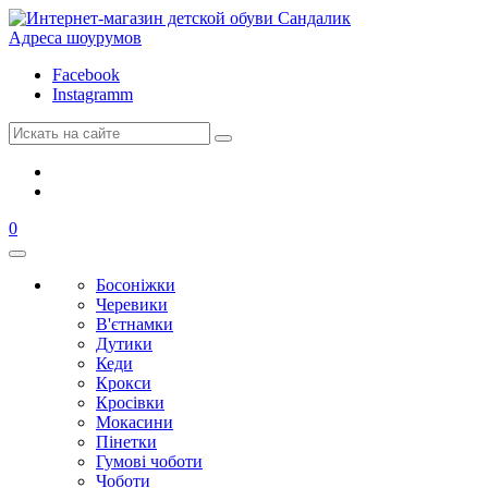
Адреса шоурумов
Facebook
Instagramm
0
Босоніжки
Черевики
В'єтнамки
Дутики
Кеди
Крокси
Кросівки
Мокасини
Пінетки
Гумові чоботи
Чоботи