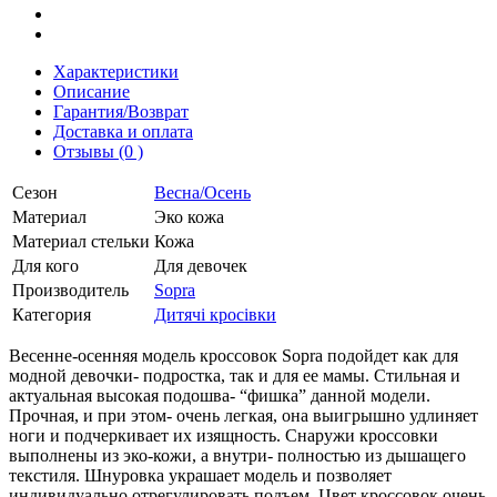
Характеристики
Описание
Гарантия/Возврат
Доставка и оплата
Отзывы (0 )
Сезон
Весна/Осень
Материал
Эко кожа
Материал стельки
Кожа
Для кого
Для девочек
Производитель
Sopra
Категория
Дитячі кросівки
Весенне-осенняя модель кроссовок Sopra подойдет как для
модной девочки- подростка, так и для ее мамы. Стильная и
актуальная высокая подошва- “фишка” данной модели.
Прочная, и при этом- очень легкая, она выигрышно удлиняет
ноги и подчеркивает их изящность. Снаружи кроссовки
выполнены из эко-кожи, а внутри- полностью из дышащего
текстиля. Шнуровка украшает модель и позволяет
индивидуально отрегулировать подъем. Цвет кроссовок очень