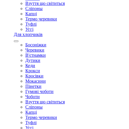
Взуття що світиться
Сліпоны
Капці
Термо черевики
Туфлі
Уггі
Для хлопчиків
Босоніжки
Черевики
В'єтнамки
Дутики
Кеди
Крокси
Кросівки
Мокасини
Пінетки
Гумові чоботи
Чоботи
Взуття що світиться
Сліпоны
Капці
Термо черевики
Туфлі
Уггі