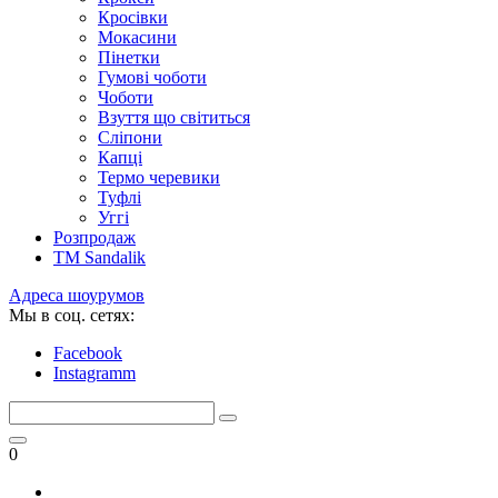
Кросівки
Мокасини
Пінетки
Гумові чоботи
Чоботи
Взуття що світиться
Сліпони
Капці
Термо черевики
Туфлі
Уггі
Розпродаж
TM Sandalik
Адреса шоурумов
Мы в соц. сетях:
Facebook
Instagramm
0