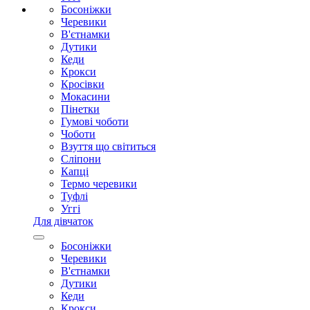
Босоніжки
Черевики
В'єтнамки
Дутики
Кеди
Крокси
Кросівки
Мокасини
Пінетки
Гумові чоботи
Чоботи
Взуття що світиться
Сліпони
Капці
Термо черевики
Туфлі
Уггі
Для дівчаток
Босоніжки
Черевики
В'єтнамки
Дутики
Кеди
Крокси