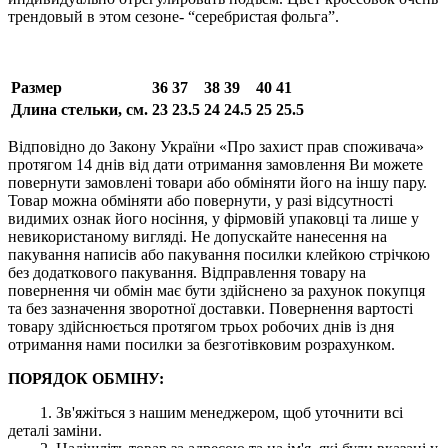
трендовый в этом сезоне- “серебристая фольга”.
Размер
36
37
38
39
40
41
Длина стельки, см.
23
23.5
24
24.5
25
25.5
Відповідно до Закону України «Про захист прав споживача»
протягом 14 днів від дати отримання замовлення Ви можете
повернути замовлені товари або обміняти його на іншу пару.
Товар можна обміняти або повернути, у разі відсутності
видимих ​​ознак його носіння, у фірмовій упаковці та лише у
невикористаному вигляді. Не допускайте нанесення на
пакування написів або пакування посилки клейкою стрічкою
без додаткового пакування. Відправлення товару на
повернення чи обмін має бути здійснено за рахунок покупця
та без зазначення зворотної доставки. Повернення вартості
товару здійснюється протягом трьох робочих днів із дня
отримання нами посилки за безготівковим розрахунком.
ПОРЯДОК ОБМІНУ:
1. Зв'яжіться з нашим менеджером, щоб уточнити всі
деталі заміни.