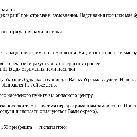
 заміни.
 у декларації при отриманні замовлення. Надсилання посилки м
сля отримання нами посилки.
 у декларації при отриманні замовлення. Надсилання посилки м
ькі реквізити рахунку для повернення грошей.
ів із дня отримання нами посилки.
України, будь-якої зручної для Вас кур'єрської служби. Надсила
 відправлені в той же день.
шого населеного пункту від обласного центру.
ча посилки та оплачується перед отриманням замовлення. При за
ослуги післяплати оплачуються Вами окремо).
 150 грн (решта — післяплатою).