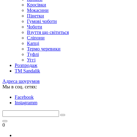
Кросівки
Мокасини
Пінетки
Гумові чоботи
Чоботи
Взуття що світиться
Сліпони
Капці
Термо черевики
Туфлі
Уггі
Розпродаж
TM Sandalik
Адреса шоурумов
Мы в соц. сетях:
Facebook
Instagramm
0