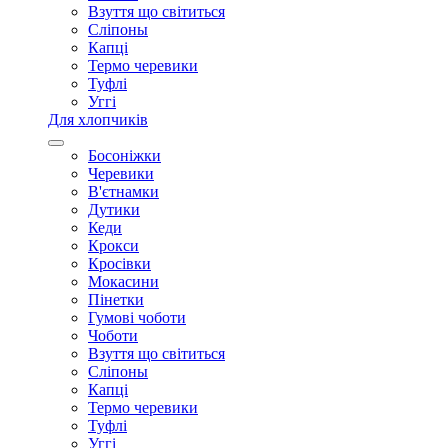
Взуття що світиться
Сліпоны
Капці
Термо черевики
Туфлі
Уггі
Для хлопчиків
Босоніжки
Черевики
В'єтнамки
Дутики
Кеди
Крокси
Кросівки
Мокасини
Пінетки
Гумові чоботи
Чоботи
Взуття що світиться
Сліпоны
Капці
Термо черевики
Туфлі
Уггі