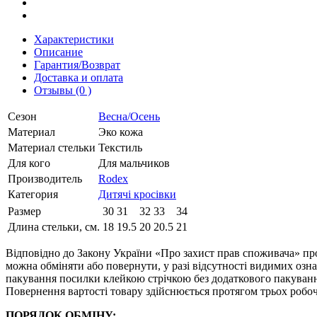
Характеристики
Описание
Гарантия/Возврат
Доставка и оплата
Отзывы (0 )
Сезон
Весна/Осень
Материал
Эко кожа
Материал стельки
Текстиль
Для кого
Для мальчиков
Производитель
Rodex
Категория
Дитячі кросівки
Размер
30
31
32
33
34
Длина стельки, см.
18
19.5
20
20.5
21
Відповідно до Закону України «Про захист прав споживача» про
можна обміняти або повернути, у разі відсутності видимих ​​оз
пакування посилки клейкою стрічкою без додаткового пакування
Повернення вартості товару здійснюється протягом трьох робоч
ПОРЯДОК ОБМІНУ: