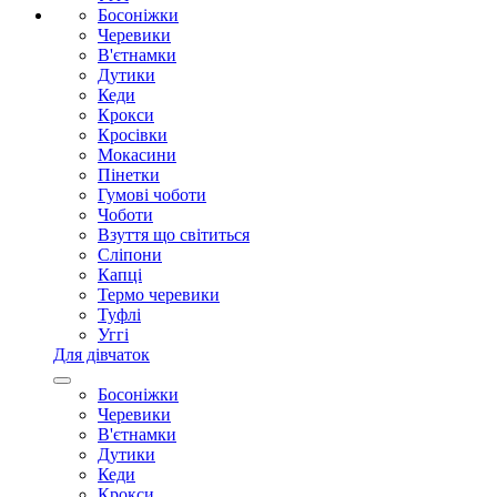
Босоніжки
Черевики
В'єтнамки
Дутики
Кеди
Крокси
Кросівки
Мокасини
Пінетки
Гумові чоботи
Чоботи
Взуття що світиться
Сліпони
Капці
Термо черевики
Туфлі
Уггі
Для дівчаток
Босоніжки
Черевики
В'єтнамки
Дутики
Кеди
Крокси