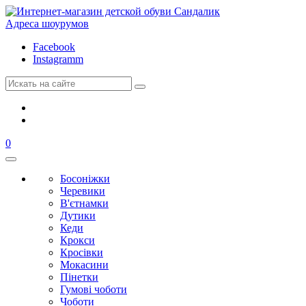
Адреса шоурумов
Facebook
Instagramm
0
Босоніжки
Черевики
В'єтнамки
Дутики
Кеди
Крокси
Кросівки
Мокасини
Пінетки
Гумові чоботи
Чоботи