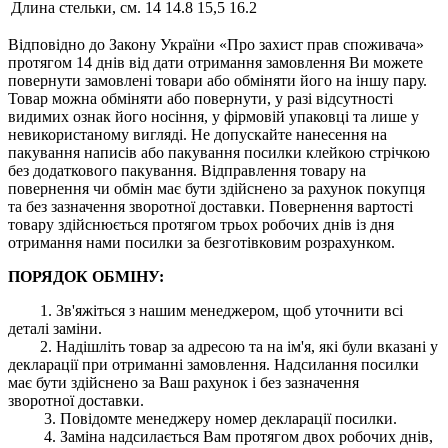
Длина стельки, см.
14
14.8
15,5
16.2
Відповідно до Закону України «Про захист прав споживача»
протягом 14 днів від дати отримання замовлення Ви можете
повернути замовлені товари або обміняти його на іншу пару.
Товар можна обміняти або повернути, у разі відсутності
видимих ​​ознак його носіння, у фірмовій упаковці та лише у
невикористаному вигляді. Не допускайте нанесення на
пакування написів або пакування посилки клейкою стрічкою
без додаткового пакування. Відправлення товару на
повернення чи обмін має бути здійснено за рахунок покупця
та без зазначення зворотної доставки. Повернення вартості
товару здійснюється протягом трьох робочих днів із дня
отримання нами посилки за безготівковим розрахунком.
ПОРЯДОК ОБМІНУ:
1. Зв'яжіться з нашим менеджером, щоб уточнити всі
деталі заміни.
2. Надішліть товар за адресою та на ім'я, які були вказані у
декларації при отриманні замовлення. Надсилання посилки
має бути здійснено за Ваш рахунок і без зазначення
зворотної доставки.
3. Повідомте менеджеру номер декларації посилки.
4. Заміна надсилається Вам протягом двох робочих днів,