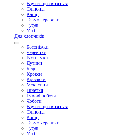
Взуття що світиться
Сліпоны
Капці
Термо черевики
Туфлі
Уггі
Для хлопчиків
Босоніжки
Черевики
В'єтнамки
Дутики
Кеди
Крокси
Кросівки
Мокасини
Пінетки
Гумові чоботи
Чоботи
Взуття що світиться
Сліпоны
Капці
Термо черевики
Туфлі
Уггі