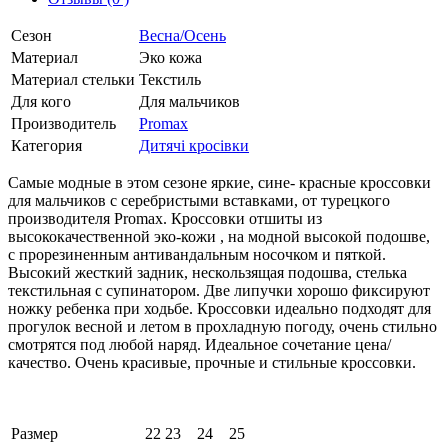
Сезон
Весна/Осень
Материал
Эко кожа
Материал стельки
Текстиль
Для кого
Для мальчиков
Производитель
Promax
Категория
Дитячі кросівки
Самые модные в этом сезоне яркие, сине- красные кроссовки
для мальчиков с серебристыми вставками, от турецкого
производителя Promax. Кроссовки отшиты из
высококачественной эко-кожи , на модной высокой подошве,
с прорезиненным антивандальным носочком и пяткой.
Высокий жесткий задник, нескользящая подошва, стелька
текстильная с супинатором. Две липучки хорошо фиксируют
ножку ребенка при ходьбе. Кроссовки идеально подходят для
прогулок весной и летом в прохладную погоду, очень стильно
смотрятся под любой наряд. Идеальное сочетание цена/
качество. Очень красивые, прочные и стильные кроссовки.
Размер
22
23
24
25