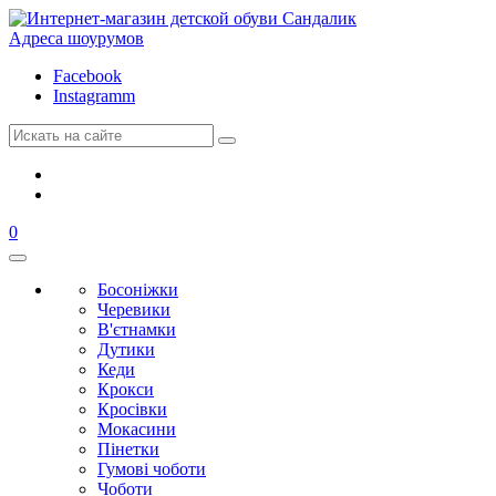
Адреса шоурумов
Facebook
Instagramm
0
Босоніжки
Черевики
В'єтнамки
Дутики
Кеди
Крокси
Кросівки
Мокасини
Пінетки
Гумові чоботи
Чоботи