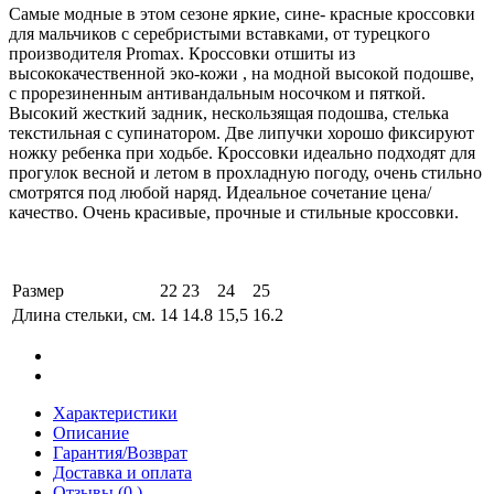
Самые модные в этом сезоне яркие, сине- красные кроссовки
для мальчиков с серебристыми вставками, от турецкого
производителя Promax. Кроссовки отшиты из
высококачественной эко-кожи , на модной высокой подошве,
с прорезиненным антивандальным носочком и пяткой.
Высокий жесткий задник, нескользящая подошва, стелька
текстильная с супинатором. Две липучки хорошо фиксируют
ножку ребенка при ходьбе. Кроссовки идеально подходят для
прогулок весной и летом в прохладную погоду, очень стильно
смотрятся под любой наряд. Идеальное сочетание цена/
качество. Очень красивые, прочные и стильные кроссовки.
Размер
22
23
24
25
Длина стельки, см.
14
14.8
15,5
16.2
Характеристики
Описание
Гарантия/Возврат
Доставка и оплата
Отзывы (0 )