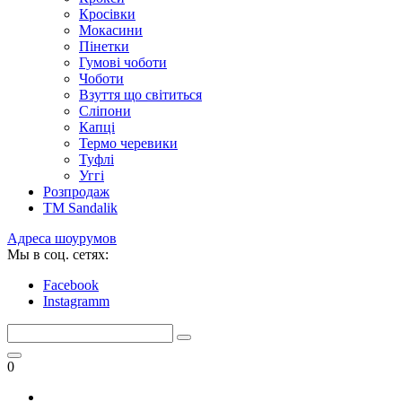
Кросівки
Мокасини
Пінетки
Гумові чоботи
Чоботи
Взуття що світиться
Сліпони
Капці
Термо черевики
Туфлі
Уггі
Розпродаж
TM Sandalik
Адреса шоурумов
Мы в соц. сетях:
Facebook
Instagramm
0