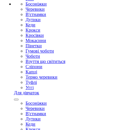
Босоніжки
Черевики
В'єтнамки
Дутики
Кеди
Крокси
Кросівки
Мокасини
Пінетки
Гумові чоботи
Чоботи
Взуття що світиться
Сліпони
Капці
Термо черевики
Туфлі
Уггі
Для дівчаток
Босоніжки
Черевики
В'єтнамки
Дутики
Кеди
Крокси