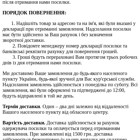
після отримання нами посилки.
ПОРЯДОК ПОВЕРНЕННЯ:
1. Надішліть товар за адресою та на ім'я, які були вказані у
декларації при отриманні замовлення. Надсилання посилки
має бути здійснено за Ваш рахунок і без зазначення
зворотної доставки.
2. Повідомте менеджеру номер декларації посилки та
банківські реквізити рахунку для повернення грошей.
3. Гроші будуть перераховані Вам протягом трьох робочих
днів із дня отримання нами посилки.
Ми доставимо Ваше замовлення до будь-якого населеного
пункту України, будь-якої зручної для Вас кур'єрської служби.
Надсилання замовлень здійснюється з понеділка по суботу. Всі
замовлення, які були оформлені та підтверджені до 12:00,
будуть відправлені в той же день.
Термін доставки
. Один – два дні залежно від віддаленості
Вашого населеного пункту від обласного центру.
Вартість доставки.
Доставка здійснюється за рахунок
одержувача посилки та оплачується перед отриманням
замовлення. При замовленні від 1500 грн. доставка
здійснюється безкоштовно (у цьому випадку ми сплатимо