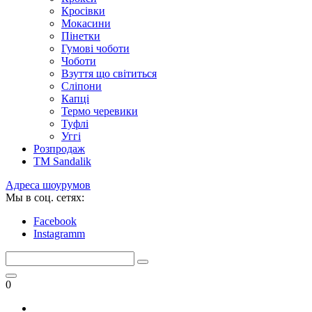
Кросівки
Мокасини
Пінетки
Гумові чоботи
Чоботи
Взуття що світиться
Сліпони
Капці
Термо черевики
Туфлі
Уггі
Розпродаж
TM Sandalik
Адреса шоурумов
Мы в соц. сетях:
Facebook
Instagramm
0