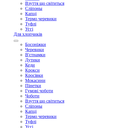
Взуття що світиться
Сліпоны
Капці
Термо черевики
Туфлі
Уггі
Для хлопчиків
Босоніжки
Черевики
В'єтнамки
Дутики
Кеди
Крокси
Кросівки
Мокасини
Пінетки
Гумові чоботи
Чоботи
Взуття що світиться
Сліпоны
Капці
Термо черевики
Туфлі
Уггі