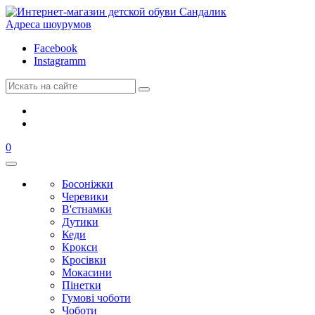
Адреса шоурумов
Facebook
Instagramm
0
Босоніжки
Черевики
В'єтнамки
Дутики
Кеди
Крокси
Кросівки
Мокасини
Пінетки
Гумові чоботи
Чоботи