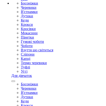
Босоніжки
Черевики
В'єтнамки
Дутики
Кеди
Крокси
Кросівки
Мокасини
Пінетки
Гумові чоботи
Чоботи
Взуття що світиться
Сліпони
Капці
Термо черевики
Туфлі
Уггі
Для дівчаток
Босоніжки
Черевики
В'єтнамки
Дутики
Кеди
Крокси