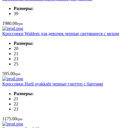
Размеры:
39
1980.00
грн
Кроссовки Waldem для девочек черные светящиеся с мехом
Размеры:
20
21
23
25
595.00
грн
Кроссовки Harli ayakkabi черные глиттер с бантами
Размеры:
21
22
23
1175.00
грн