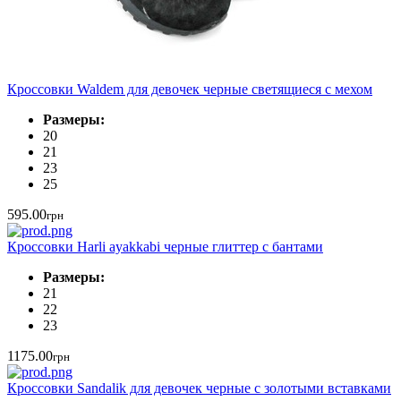
Кроссовки Waldem для девочек черные светящиеся с мехом
Размеры:
20
21
23
25
595.00
грн
Кроссовки Harli ayakkabi черные глиттер с бантами
Размеры:
21
22
23
1175.00
грн
Кроссовки Sandalik для девочек черные с золотыми вставками