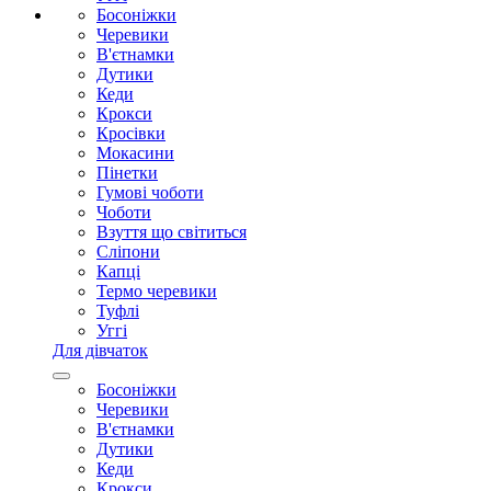
Босоніжки
Черевики
В'єтнамки
Дутики
Кеди
Крокси
Кросівки
Мокасини
Пінетки
Гумові чоботи
Чоботи
Взуття що світиться
Сліпони
Капці
Термо черевики
Туфлі
Уггі
Для дівчаток
Босоніжки
Черевики
В'єтнамки
Дутики
Кеди
Крокси