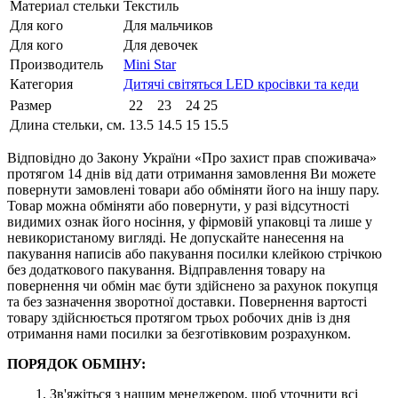
Материал стельки
Текстиль
Для кого
Для мальчиков
Для кого
Для девочек
Производитель
Mini Star
Категория
Дитячі світяться LED кросівки та кеди
Размер
22
23
24
25
Длина стельки, см.
13.5
14.5
15
15.5
Відповідно до Закону України «Про захист прав споживача»
протягом 14 днів від дати отримання замовлення Ви можете
повернути замовлені товари або обміняти його на іншу пару.
Товар можна обміняти або повернути, у разі відсутності
видимих ​​ознак його носіння, у фірмовій упаковці та лише у
невикористаному вигляді. Не допускайте нанесення на
пакування написів або пакування посилки клейкою стрічкою
без додаткового пакування. Відправлення товару на
повернення чи обмін має бути здійснено за рахунок покупця
та без зазначення зворотної доставки. Повернення вартості
товару здійснюється протягом трьох робочих днів із дня
отримання нами посилки за безготівковим розрахунком.
ПОРЯДОК ОБМІНУ:
1. Зв'яжіться з нашим менеджером, щоб уточнити всі