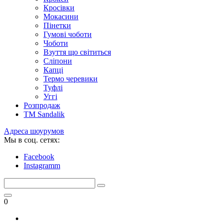
Кросівки
Мокасини
Пінетки
Гумові чоботи
Чоботи
Взуття що світиться
Сліпони
Капці
Термо черевики
Туфлі
Уггі
Розпродаж
TM Sandalik
Адреса шоурумов
Мы в соц. сетях:
Facebook
Instagramm
0