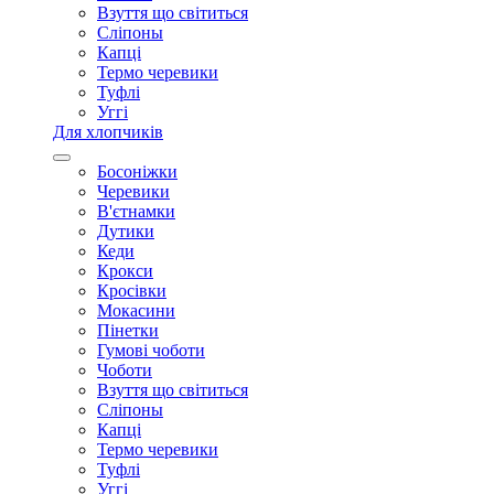
Взуття що світиться
Сліпоны
Капці
Термо черевики
Туфлі
Уггі
Для хлопчиків
Босоніжки
Черевики
В'єтнамки
Дутики
Кеди
Крокси
Кросівки
Мокасини
Пінетки
Гумові чоботи
Чоботи
Взуття що світиться
Сліпоны
Капці
Термо черевики
Туфлі
Уггі