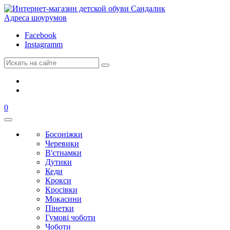
Адреса шоурумов
Facebook
Instagramm
0
Босоніжки
Черевики
В'єтнамки
Дутики
Кеди
Крокси
Кросівки
Мокасини
Пінетки
Гумові чоботи
Чоботи