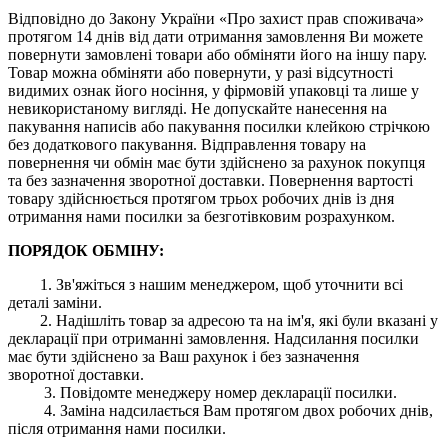
Відповідно до Закону України «Про захист прав споживача»
протягом 14 днів від дати отримання замовлення Ви можете
повернути замовлені товари або обміняти його на іншу пару.
Товар можна обміняти або повернути, у разі відсутності
видимих ​​ознак його носіння, у фірмовій упаковці та лише у
невикористаному вигляді. Не допускайте нанесення на
пакування написів або пакування посилки клейкою стрічкою
без додаткового пакування. Відправлення товару на
повернення чи обмін має бути здійснено за рахунок покупця
та без зазначення зворотної доставки. Повернення вартості
товару здійснюється протягом трьох робочих днів із дня
отримання нами посилки за безготівковим розрахунком.
ПОРЯДОК ОБМІНУ:
1. Зв'яжіться з нашим менеджером, щоб уточнити всі
деталі заміни.
2. Надішліть товар за адресою та на ім'я, які були вказані у
декларації при отриманні замовлення. Надсилання посилки
має бути здійснено за Ваш рахунок і без зазначення
зворотної доставки.
3. Повідомте менеджеру номер декларації посилки.
4. Заміна надсилається Вам протягом двох робочих днів,
після отримання нами посилки.