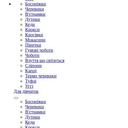
Босоніжки
Черевики
В'єтнамки
Дутики
Кеди
Крокси
Кросівки
Мокасини
Пінетки
Гумові чоботи
Чоботи
Взуття що світиться
Сліпони
Капці
Термо черевики
Туфлі
Уггі
Для дівчаток
Босоніжки
Черевики
В'єтнамки
Дутики
Кеди
Крокси