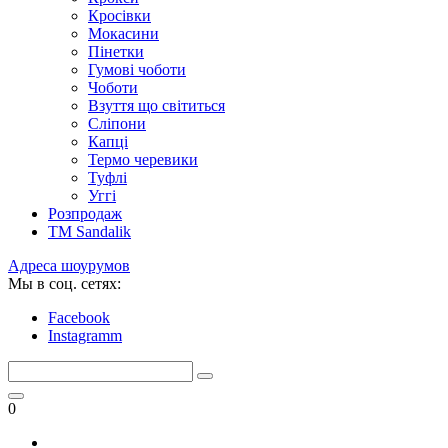
Кросівки
Мокасини
Пінетки
Гумові чоботи
Чоботи
Взуття що світиться
Сліпони
Капці
Термо черевики
Туфлі
Уггі
Розпродаж
TM Sandalik
Адреса шоурумов
Мы в соц. сетях:
Facebook
Instagramm
0