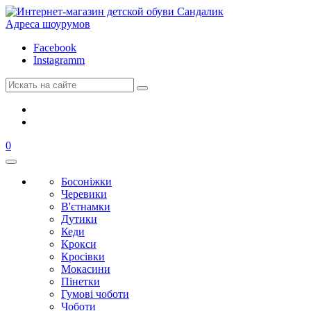
Адреса шоурумов
Facebook
Instagramm
0
Босоніжки
Черевики
В'єтнамки
Дутики
Кеди
Крокси
Кросівки
Мокасини
Пінетки
Гумові чоботи
Чоботи