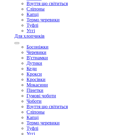
Взуття що світиться
Сліпоны
Капці
Термо черевики
Туфлі
Уггі
Для хлопчиків
Босоніжки
Черевики
В'єтнамки
Дутики
Кеди
Крокси
Кросівки
Мокасини
Пінетки
Гумові чоботи
Чоботи
Взуття що світиться
Сліпоны
Капці
Термо черевики
Туфлі
Уггі