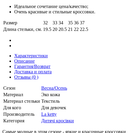
Идеальное сочетание цена/качество;
Очень красивые и стильные кроссовки.
Размер
32
33
34
35
36
37
Длина стельки, см.
19.5
20
20.5
21
22
22.5
Характеристики
Описание
Гарантия/Возврат
Доставка и оплата
Отзывы (0 )
Сезон
Весна/Осень
Материал
Эко кожа
Материал стельки
Текстиль
Для кого
Для девочек
Производитель
La ketty
Категория
Дитячі кросівки
Самые модные в этом сезоне - яркие и красочные кроссовки