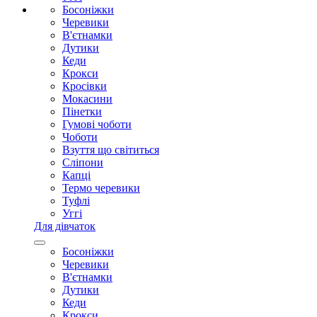
Босоніжки
Черевики
В'єтнамки
Дутики
Кеди
Крокси
Кросівки
Мокасини
Пінетки
Гумові чоботи
Чоботи
Взуття що світиться
Сліпони
Капці
Термо черевики
Туфлі
Уггі
Для дівчаток
Босоніжки
Черевики
В'єтнамки
Дутики
Кеди
Крокси