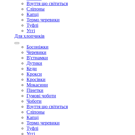
Взуття що світиться
Сліпоны
Капці
Термо черевики
Туфлі
Уггі
Для хлопчиків
Босоніжки
Черевики
В'єтнамки
Дутики
Кеди
Крокси
Кросівки
Мокасини
Пінетки
Гумові чоботи
Чоботи
Взуття що світиться
Сліпоны
Капці
Термо черевики
Туфлі
Уггі