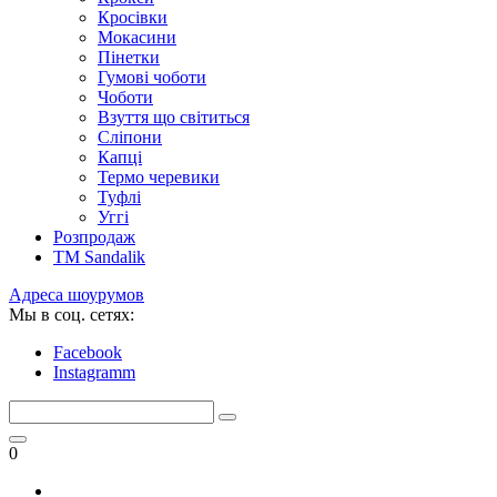
Кросівки
Мокасини
Пінетки
Гумові чоботи
Чоботи
Взуття що світиться
Сліпони
Капці
Термо черевики
Туфлі
Уггі
Розпродаж
TM Sandalik
Адреса шоурумов
Мы в соц. сетях:
Facebook
Instagramm
0