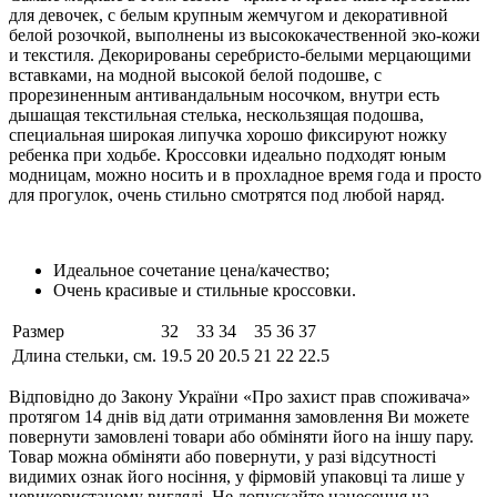
для девочек, с белым крупным жемчугом и декоративной
белой розочкой, выполнены из высококачественной эко-кожи
и текстиля. Декорированы серебристо-белыми мерцающими
вставками, на модной высокой белой подошве, с
прорезиненным антивандальным носочком, внутри есть
дышащая текстильная стелька, нескользящая подошва,
специальная широкая липучка хорошо фиксируют ножку
ребенка при ходьбе. Кроссовки идеально подходят юным
модницам, можно носить и в прохладное время года и просто
для прогулок, очень стильно смотрятся под любой наряд.
Идеальное сочетание цена/качество;
Очень красивые и стильные кроссовки.
Размер
32
33
34
35
36
37
Длина стельки, см.
19.5
20
20.5
21
22
22.5
Відповідно до Закону України «Про захист прав споживача»
протягом 14 днів від дати отримання замовлення Ви можете
повернути замовлені товари або обміняти його на іншу пару.
Товар можна обміняти або повернути, у разі відсутності
видимих ​​ознак його носіння, у фірмовій упаковці та лише у
невикористаному вигляді. Не допускайте нанесення на