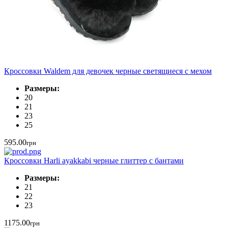
Кроссовки Waldem для девочек черные светящиеся с мехом
Размеры:
20
21
23
25
595.00
грн
Кроссовки Harli ayakkabi черные глиттер с бантами
Размеры:
21
22
23
1175.00
грн