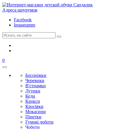
Адреса шоурумов
Facebook
Instagramm
0
Босоніжки
Черевики
В'єтнамки
Дутики
Кеди
Крокси
Кросівки
Мокасини
Пінетки
Гумові чоботи
Чоботи