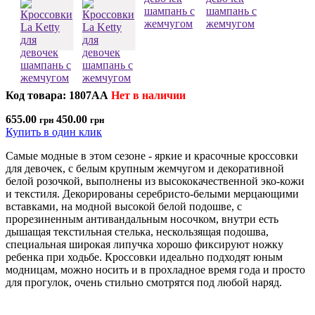
Код товара: 1807AA
Нет в наличии
655.00
450.00
грн
грн
Купить в один клик
Самые модные в этом сезоне - яркие и красочные кроссовки
для девочек, с белым крупным жемчугом и декоративной
белой розочкой, выполнены из высококачественной эко-кожи
и текстиля. Декорированы серебристо-белыми мерцающими
вставками, на модной высокой белой подошве, с
прорезиненным антивандальным носочком, внутри есть
дышащая текстильная стелька, нескользящая подошва,
специальная широкая липучка хорошо фиксируют ножку
ребенка при ходьбе. Кроссовки идеально подходят юным
модницам, можно носить и в прохладное время года и просто
для прогулок, очень стильно смотрятся под любой наряд.