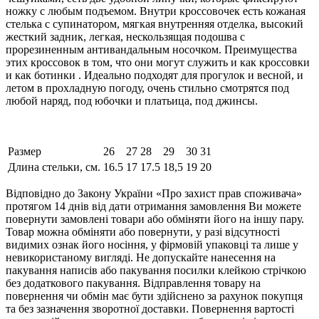
ножку с любым подъемом. Внутри кроссовочек есть кожаная
стелька с супинатором, мягкая внутренняя отделка, высокий
жесткий задник, легкая, нескользящая подошва с
прорезиненным антивандальным носочком. Преимущества
этих кроссовок в том, что они могут служить и как кроссовки
и как ботинки . Идеально подходят для прогулок и весной, и
летом в прохладную погоду, очень стильно смотрятся под
любой наряд, под юбочки и платьица, под джинсы.
Размер
26
27
28
29
30
31
Длина стельки, см.
16.5
17
17.5
18,5
19
20
Відповідно до Закону України «Про захист прав споживача»
протягом 14 днів від дати отримання замовлення Ви можете
повернути замовлені товари або обміняти його на іншу пару.
Товар можна обміняти або повернути, у разі відсутності
видимих ​​ознак його носіння, у фірмовій упаковці та лише у
невикористаному вигляді. Не допускайте нанесення на
пакування написів або пакування посилки клейкою стрічкою
без додаткового пакування. Відправлення товару на
повернення чи обмін має бути здійснено за рахунок покупця
та без зазначення зворотної доставки. Повернення вартості