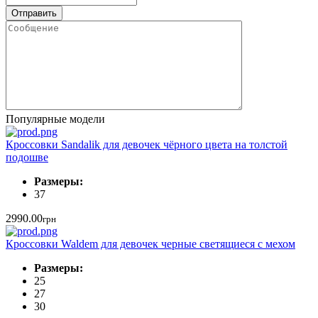
Популярные модели
Кроссовки Sandalik для девочек чёрного цвета на толстой
подошве
Размеры:
37
2990.00
грн
Кроссовки Waldem для девочек черные светящиеся с мехом
Размеры:
25
27
30