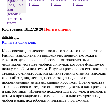
Код товара: BL2728-20
Нет в наличии
440.00
грн
Купить в один клик
Кроссовочки для девочек, модного золотого цвета в стиле
Fashion, выполнены из высококачественной эко-кожи и
текстиля, декорированы блестящими золотистыми
чешуйками, есть две удобной липучки, которые фиксируют
ножку с любым подъемом. Внутри кроссовочек есть кожаная
стелька с супинатором, мягкая внутренняя отделка, высокий
жесткий задник, легкая, нескользящая подошва с
прорезиненным антивандальным носочком. Преимущества
этих кроссовок в том, что они могут служить и как кроссовки
и как ботинки . Идеально подходят для прогулок и весной, и
летом в прохладную погоду, очень стильно смотрятся под
любой наряд, под юбочки и платьица, под джинсы.