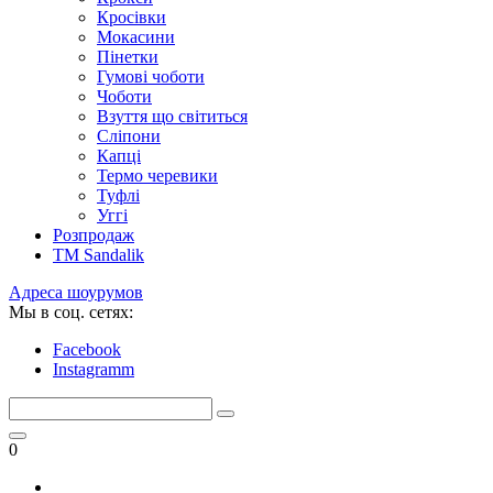
Кросівки
Мокасини
Пінетки
Гумові чоботи
Чоботи
Взуття що світиться
Сліпони
Капці
Термо черевики
Туфлі
Уггі
Розпродаж
TM Sandalik
Адреса шоурумов
Мы в соц. сетях:
Facebook
Instagramm
0