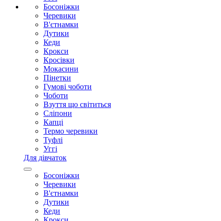
Босоніжки
Черевики
В'єтнамки
Дутики
Кеди
Крокси
Кросівки
Мокасини
Пінетки
Гумові чоботи
Чоботи
Взуття що світиться
Сліпони
Капці
Термо черевики
Туфлі
Уггі
Для дівчаток
Босоніжки
Черевики
В'єтнамки
Дутики
Кеди
Крокси