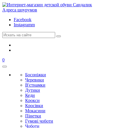
Адреса шоурумов
Facebook
Instagramm
0
Босоніжки
Черевики
В'єтнамки
Дутики
Кеди
Крокси
Кросівки
Мокасини
Пінетки
Гумові чоботи
Чоботи