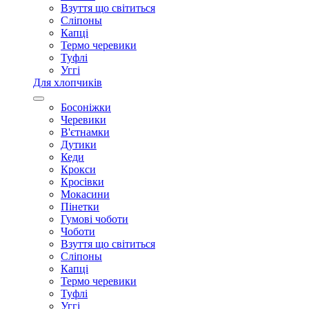
Взуття що світиться
Сліпоны
Капці
Термо черевики
Туфлі
Уггі
Для хлопчиків
Босоніжки
Черевики
В'єтнамки
Дутики
Кеди
Крокси
Кросівки
Мокасини
Пінетки
Гумові чоботи
Чоботи
Взуття що світиться
Сліпоны
Капці
Термо черевики
Туфлі
Уггі