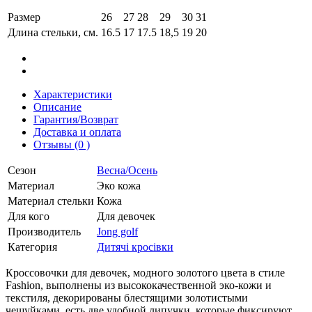
Размер
26
27
28
29
30
31
Длина стельки, см.
16.5
17
17.5
18,5
19
20
Характеристики
Описание
Гарантия/Возврат
Доставка и оплата
Отзывы (0 )
Сезон
Весна/Осень
Материал
Эко кожа
Материал стельки
Кожа
Для кого
Для девочек
Производитель
Jong golf
Категория
Дитячі кросівки
Кроссовочки для девочек, модного золотого цвета в стиле
Fashion, выполнены из высококачественной эко-кожи и
текстиля, декорированы блестящими золотистыми
чешуйками, есть две удобной липучки, которые фиксируют