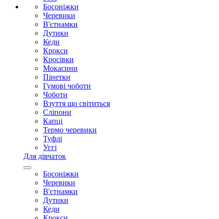
Босоніжки
Черевики
В'єтнамки
Дутики
Кеди
Крокси
Кросівки
Мокасини
Пінетки
Гумові чоботи
Чоботи
Взуття що світиться
Сліпони
Капці
Термо черевики
Туфлі
Уггі
Для дівчаток
Босоніжки
Черевики
В'єтнамки
Дутики
Кеди
Крокси