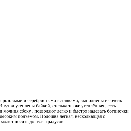
ны розовыми и серебристыми вставками, выполнены из очень
нутри утеплены байкой, стелька также утеплённая , есть
и молния сбоку , позволяют легко и быстро надевать ботиночки
ысоким подъёмом. Подошва легкая, нескользящая с
может носить до нуля градусов.