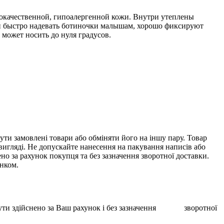
кокачественной, гипоалергенной кожи. Внутри утеплены
о и быстро надевать ботиночки малышам, хорошо фиксируют
может носить до нуля градусов.
ти замовлені товари або обміняти його на іншу пару. Товар
 вигляді. Не допускайте нанесення на пакування написів або
о за рахунок покупця та без зазначення зворотної доставки.
унком.
ає бути здійснено за Ваш рахунок і без зазначення зворотної