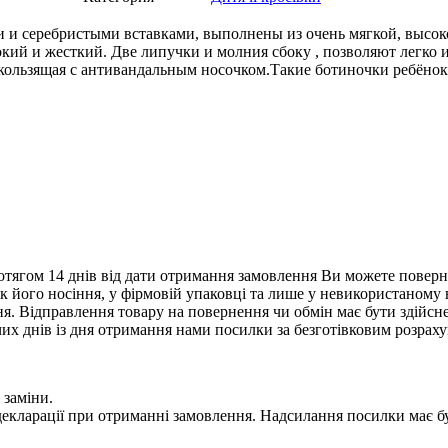
и и серебристыми вставками, выполнены из очень мягкой, высо
ысокий и жесткий. Две липучки и молния сбоку , позволяют легк
кользящая с антивандальным носочком.Такие ботиночки ребёнок 
тягом 14 днів від дати отримання замовлення Ви можете поверну
нак його носіння, у фірмовій упаковці та лише у невикористаному
. Відправлення товару на повернення чи обмін має бути здійснен
их днів із дня отримання нами посилки за безготівковим розрах
 заміни.
 у декларації при отриманні замовлення. Надсилання посилки м