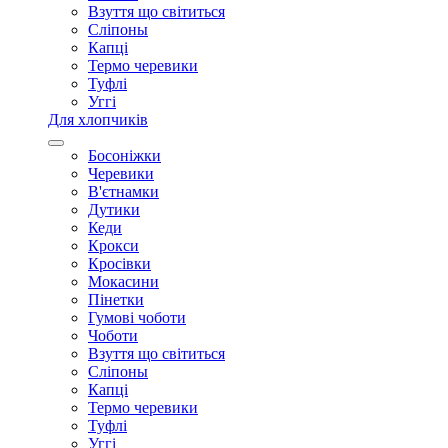
Взуття що світиться
Сліпоны
Капці
Термо черевики
Туфлі
Уггі
Для хлопчиків
Босоніжки
Черевики
В'єтнамки
Дутики
Кеди
Крокси
Кросівки
Мокасини
Пінетки
Гумові чоботи
Чоботи
Взуття що світиться
Сліпоны
Капці
Термо черевики
Туфлі
Уггі