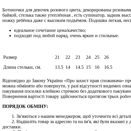
Ботиночки для девочек розового цвета, декорированы розовым
байкой, стелька также утеплённая , есть супинатор, задник в
ножку ребёнка даже с высоким подъёмом. Подошва легкая, нес
идеальное сочетание цена/качество;
подходят под любой наряд, очень яркие и стильные.
Размер
21
22
23
24
25
26
Длина стельки, см.
13.5
14
14.5
15
16
16.5
Відповідно до Закону України «Про захист прав споживача» про
можна обміняти або повернути, у разі відсутності видимих ​​оз
пакування посилки клейкою стрічкою без додаткового пакування
Повернення вартості товару здійснюється протягом трьох робоч
ПОРЯДОК ОБМІНУ:
1. Зв'яжіться з нашим менеджером, щоб уточнити всі деталі
2. Надішліть товар за адресою та на ім'я, які були вказані
доставки.