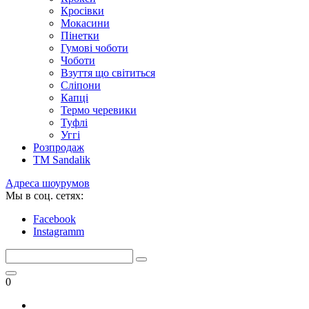
Кросівки
Мокасини
Пінетки
Гумові чоботи
Чоботи
Взуття що світиться
Сліпони
Капці
Термо черевики
Туфлі
Уггі
Розпродаж
TM Sandalik
Адреса шоурумов
Мы в соц. сетях:
Facebook
Instagramm
0