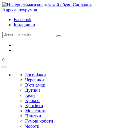
Адреса шоурумов
Facebook
Instagramm
0
Босоніжки
Черевики
В'єтнамки
Дутики
Кеди
Крокси
Кросівки
Мокасини
Пінетки
Гумові чоботи
Чоботи