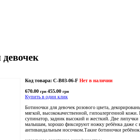
 девочек
Код товара: C-B03-06-F
Нет в наличии
670.00
455.00
грн
грн
Купить в один клик
Ботиночки для девочек розового цвета, декорирова
мягкой, высококачественной, гипоалергенной кожи. В
супинатор, задник высокий и жесткий. Две липучки 
малышам, хорошо фиксируют ножку ребёнка даже с в
антивандальным носочком.Такие ботиночки ребёнок 