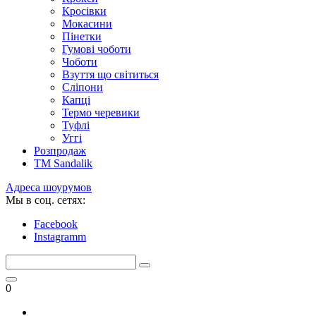
Кросівки
Мокасини
Пінетки
Гумові чоботи
Чоботи
Взуття що світиться
Сліпони
Капці
Термо черевики
Туфлі
Уггі
Розпродаж
TM Sandalik
Адреса шоурумов
Мы в соц. сетях:
Facebook
Instagramm
0