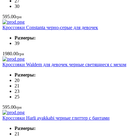
27
30
595.00
грн
Кроссовки Constanta черно-серые для девочек
Размеры:
39
1980.00
грн
Кроссовки Waldem для девочек черные светящиеся с мехом
Размеры:
20
21
23
25
595.00
грн
Кроссовки Harli ayakkabi черные глиттер с бантами
Размеры:
21