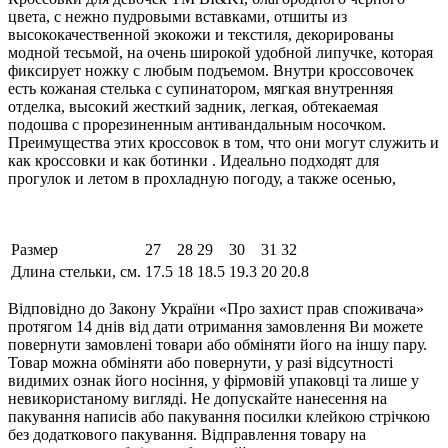
цвета, с нежно пудровыми вставками, отшиты из
высококачественной экокожи и текстиля, декорированы
модной тесьмой, на очень широкой удобной липучке, которая
фиксирует ножку с любым подъемом. Внутри кроссовочек
есть кожаная стелька с супинатором, мягкая внутренняя
отделка, высокий жесткий задник, легкая, обтекаемая
подошва с прорезиненным антивандальным носочком.
Преимущества этих кроссовок в том, что они могут служить и
как кроссовки и как ботинки . Идеально подходят для
прогулок и летом в прохладную погоду, а также осенью,
Размер
27
28
29
30
31
32
Длина стельки, см.
17.5
18
18.5
19.3
20
20.8
Відповідно до Закону України «Про захист прав споживача»
протягом 14 днів від дати отримання замовлення Ви можете
повернути замовлені товари або обміняти його на іншу пару.
Товар можна обміняти або повернути, у разі відсутності
видимих ​​ознак його носіння, у фірмовій упаковці та лише у
невикористаному вигляді. Не допускайте нанесення на
пакування написів або пакування посилки клейкою стрічкою
без додаткового пакування. Відправлення товару на