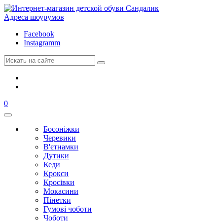
Адреса шоурумов
Facebook
Instagramm
0
Босоніжки
Черевики
В'єтнамки
Дутики
Кеди
Крокси
Кросівки
Мокасини
Пінетки
Гумові чоботи
Чоботи