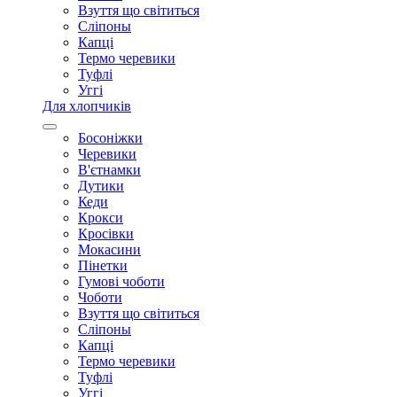
Взуття що світиться
Сліпоны
Капці
Термо черевики
Туфлі
Уггі
Для хлопчиків
Босоніжки
Черевики
В'єтнамки
Дутики
Кеди
Крокси
Кросівки
Мокасини
Пінетки
Гумові чоботи
Чоботи
Взуття що світиться
Сліпоны
Капці
Термо черевики
Туфлі
Уггі