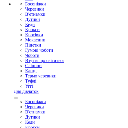
Босоніжки
Черевики
В'єтнамки
Дутики
Кеди
Крокси
Кросівки
Мокасини
Пінетки
Гумові чоботи
Чоботи
Взуття що світиться
Сліпони
Капці
Термо черевики
Туфлі
Уггі
Для дівчаток
Босоніжки
Черевики
В'єтнамки
Дутики
Кеди
Крокси