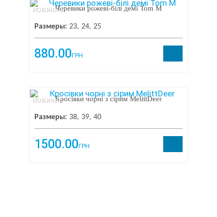
новинка
Черевики рожеві-білі демі Tom M
Размеры:
23
24
25
880.00
ГРН
новинка
Кросівки чорні з сірим MelittDeer
Размеры:
38
39
40
1500.00
ГРН