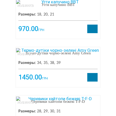
новинка
Угги капучино ВВТ
Размеры:
18
20
21
970.00
ГРН
новинка
Термо-дутіки чорно-зелені Amy Green
Размеры:
34
35
38
39
1450.00
ГРН
новинка
Черевики хайтопи бежеві T-F-D
Размеры:
28
29
30
31