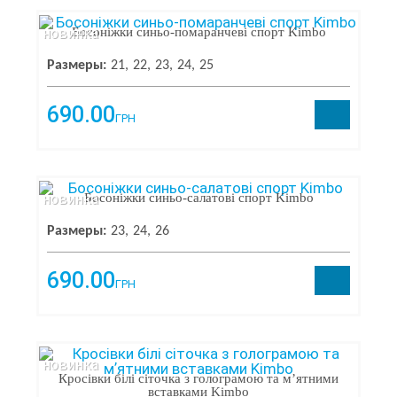
TM SA
Последняя пара
7
новинка
Босоніжки синьо-помаранчеві спорт Kimbo
Размеры:
21
22
23
24
25
ПРОИЗВОДИТЕЛЬ
690.00
ГРН
Kimbo
×
Sandalik
109
No Name
87
Sandalik Baby
79
новинка
Босоніжки синьо-салатові спорт Kimbo
Clibee
69
Weestep
58
Размеры:
23
24
26
Tom M
48
Waldi
48
690.00
Jong golf
41
ГРН
BBT
34
ЦЕНА
Minissa
31
Сказка
26
От
До
Apawwa
21
новинка
Jose Amorales
20
Кросівки білі сіточка з голограмою та мʼятними
вставками Kimbo
Navigator
19