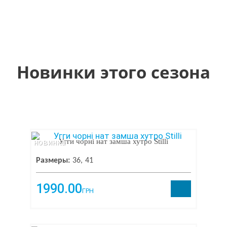
Новинки этого сезона
новинка
Угги чорні нат замша хутро Stilli
Размеры:
36
41
1990.00
ГРН