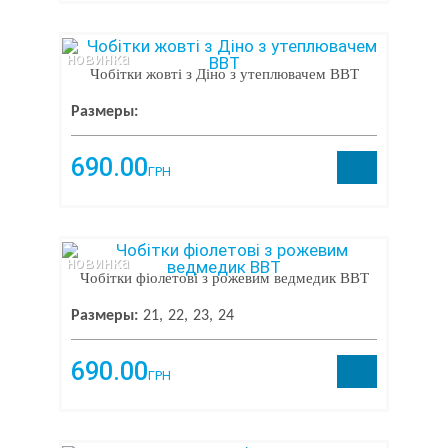
новинка
Чобітки жовті з Діно з утеплювачем BBT
Размеры:
690.00
ГРН
новинка
Чобітки фіолетові з рожевим ведмедик BBT
Размеры:
21
22
23
24
690.00
ГРН