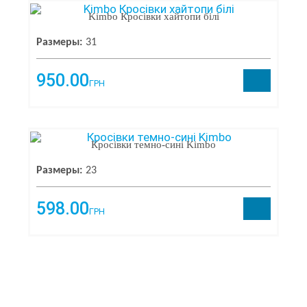
Kimbo Кросiвки хайтопи бiлi
Размеры:
31
950.00
ГРН
Кросівки темно-сині Kimbo
Размеры:
23
598.00
ГРН