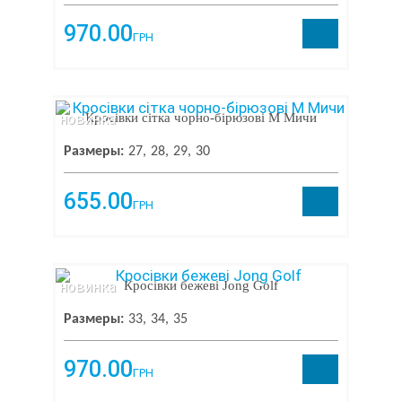
970.00
ГРН
новинка
Кросівки сітка чорно-бірюзові М Мичи
Размеры:
27
28
29
30
655.00
ГРН
новинка
Кросівки бежеві Jong Golf
Размеры:
33
34
35
970.00
ГРН