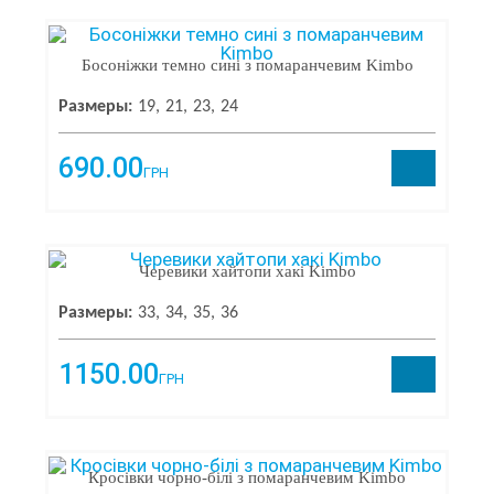
М+Д
1
Котенок
1
Босоніжки темно сині з помаранчевим Kimbo
YouSda
1
Царевна
1
Размеры:
19
21
23
24
Super Gear
1
KLF
1
690.00
Kinetix
1
ГРН
Lab Shengton
1
Angel
1
Bartek
1
СВТ.Т
1
Черевики хайтопи хакі Kimbo
Lilin shoes
1
Nazo
1
Размеры:
33
34
35
36
Xinggika
1
Desay
1
1150.00
ГРН
Vesnoe
1
Maiqi
1
Promax
1
Plazzo
1
Кросівки чорно-білі з помаранчевим Kimbo
EAC
1