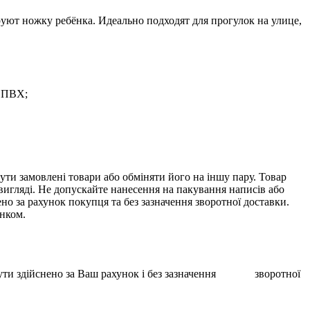
руют ножку ребёнка. Идеально подходят для прогулок на улице,
й ПВХ;
ти замовлені товари або обміняти його на іншу пару. Товар
 вигляді. Не допускайте нанесення на пакування написів або
о за рахунок покупця та без зазначення зворотної доставки.
унком.
ає бути здійснено за Ваш рахунок і без зазначення зворотної