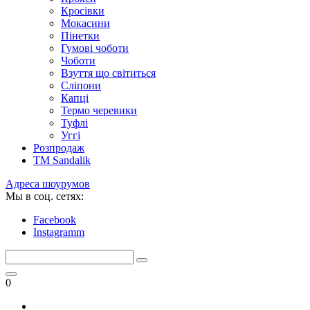
Кросівки
Мокасини
Пінетки
Гумові чоботи
Чоботи
Взуття що світиться
Сліпони
Капці
Термо черевики
Туфлі
Уггі
Розпродаж
TM Sandalik
Адреса шоурумов
Мы в соц. сетях:
Facebook
Instagramm
0