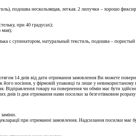
тиль), подошва нескользящая, легкая. 2 липучки – хорошо фикси
ельку, при 40 градусах);
 мая);
лька с супинатором, натуральный текстиль, подошва – пористы
тягом 14 днів від дати отримання замовлення Ви можете поверну
нак його носіння, у фірмовій упаковці та лише у невикористаному
. Відправлення товару на повернення чи обмін має бути здійснен
их днів із дня отримання нами посилки за безготівковим розрах
 заміни.
 у декларації при отриманні замовлення. Надсилання посилки м