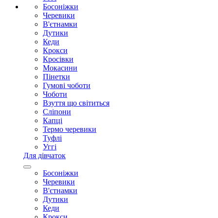
Босоніжки
Черевики
В'єтнамки
Дутики
Кеди
Крокси
Кросівки
Мокасини
Пінетки
Гумові чоботи
Чоботи
Взуття що світиться
Сліпони
Капці
Термо черевики
Туфлі
Уггі
Для дівчаток
Босоніжки
Черевики
В'єтнамки
Дутики
Кеди
Крокси