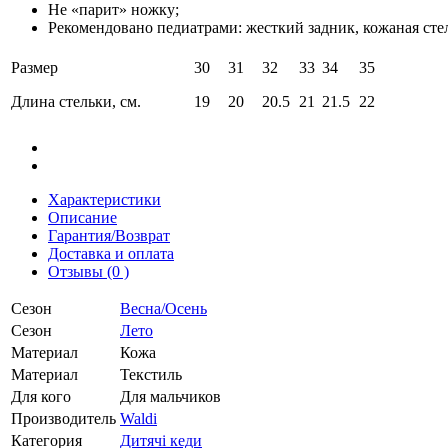
Не «парит» ножку;
Рекомендовано педиатрами: жесткий задник, кожаная сте
Размер
30
31
32
33
34
35
Длина стельки, см.
19
20
20.5
21
21.5
22
Характеристики
Описание
Гарантия/Возврат
Доставка и оплата
Отзывы (0 )
Сезон
Весна/Осень
Сезон
Лето
Материал
Кожа
Материал
Текстиль
Для кого
Для мальчиков
Производитель
Waldi
Категория
Дитячі кеди