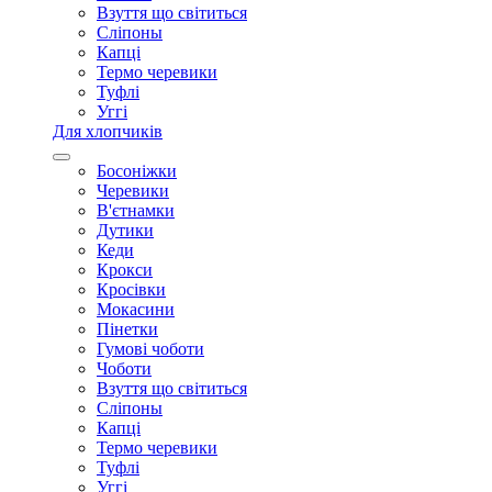
Взуття що світиться
Сліпоны
Капці
Термо черевики
Туфлі
Уггі
Для хлопчиків
Босоніжки
Черевики
В'єтнамки
Дутики
Кеди
Крокси
Кросівки
Мокасини
Пінетки
Гумові чоботи
Чоботи
Взуття що світиться
Сліпоны
Капці
Термо черевики
Туфлі
Уггі