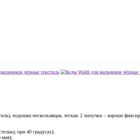
тиль), подошва нескользящая, легкая. 2 липучки – хорошо фикси
ельку, при 40 градусах);
 мая);