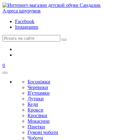
Адреса шоурумов
Facebook
Instagramm
0
Босоніжки
Черевики
В'єтнамки
Дутики
Кеди
Крокси
Кросівки
Мокасини
Пінетки
Гумові чоботи
Чоботи