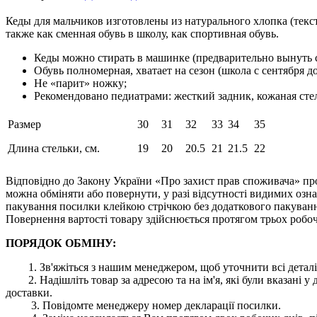
Кеды для мальчиков изготовлены из натурального хлопка (текс
также как сменная обувь в школу, как спортивная обувь.
Кеды можно стирать в машинке (предварительно вынуть ст
Обувь полномерная, хватает на сезон (школа с сентября до
Не «парит» ножку;
Рекомендовано педиатрами: жесткий задник, кожаная сте
Размер
30
31
32
33
34
35
Длина стельки, см.
19
20
20.5
21
21.5
22
Відповідно до Закону України «Про захист прав споживача» про
можна обміняти або повернути, у разі відсутності видимих ​​оз
пакування посилки клейкою стрічкою без додаткового пакування
Повернення вартості товару здійснюється протягом трьох робоч
ПОРЯДОК ОБМІНУ:
1. Зв'яжіться з нашим менеджером, щоб уточнити всі деталі
2. Надішліть товар за адресою та на ім'я, які були вказані
доставки.
3. Повідомте менеджеру номер декларації посилки.