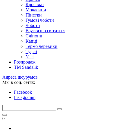
Кросівки
Мокасини
Пінетки
Гумові чоботи
Чоботи
Взуття що світиться
Сліпони
Капці
Термо черевики
Туфлі
Уггі
Розпродаж
TM Sandalik
Адреса шоурумов
Мы в соц. сетях:
Facebook
Instagramm
0