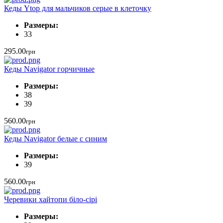
Кеды Ytop для мальчиков серые в клеточку
Размеры:
33
295.00
грн
Кеды Navigator горчичные
Размеры:
38
39
560.00
грн
Кеды Navigator белые с синим
Размеры:
39
560.00
грн
Черевики хайтопи біло-сірі
Размеры: