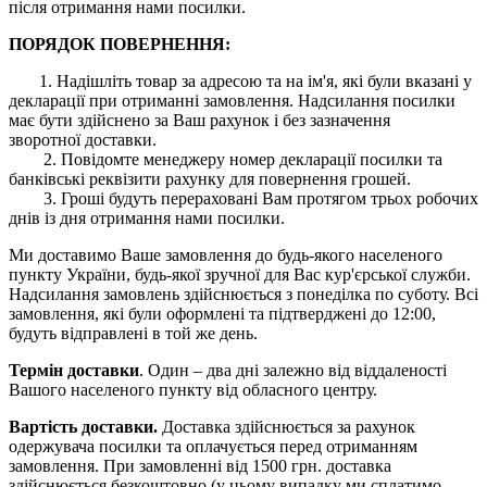
після отримання нами посилки.
ПОРЯДОК ПОВЕРНЕННЯ:
1. Надішліть товар за адресою та на ім'я, які були вказані у
декларації при отриманні замовлення. Надсилання посилки
має бути здійснено за Ваш рахунок і без зазначення
зворотної доставки.
2. Повідомте менеджеру номер декларації посилки та
банківські реквізити рахунку для повернення грошей.
3. Гроші будуть перераховані Вам протягом трьох робочих
днів із дня отримання нами посилки.
Ми доставимо Ваше замовлення до будь-якого населеного
пункту України, будь-якої зручної для Вас кур'єрської служби.
Надсилання замовлень здійснюється з понеділка по суботу. Всі
замовлення, які були оформлені та підтверджені до 12:00,
будуть відправлені в той же день.
Термін доставки
. Один – два дні залежно від віддаленості
Вашого населеного пункту від обласного центру.
Вартість доставки.
Доставка здійснюється за рахунок
одержувача посилки та оплачується перед отриманням
замовлення. При замовленні від 1500 грн. доставка
здійснюється безкоштовно (у цьому випадку ми сплатимо