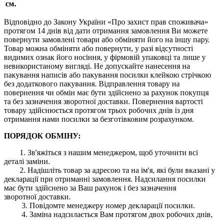
см.
Відповідно до Закону України «Про захист прав споживача»
протягом 14 днів від дати отримання замовлення Ви можете
повернути замовлені товари або обміняти його на іншу пару.
Товар можна обміняти або повернути, у разі відсутності
видимих ​​ознак його носіння, у фірмовій упаковці та лише у
невикористаному вигляді. Не допускайте нанесення на
пакування написів або пакування посилки клейкою стрічкою
без додаткового пакування. Відправлення товару на
повернення чи обмін має бути здійснено за рахунок покупця
та без зазначення зворотної доставки. Повернення вартості
товару здійснюється протягом трьох робочих днів із дня
отримання нами посилки за безготівковим розрахунком.
ПОРЯДОК ОБМІНУ:
1. Зв'яжіться з нашим менеджером, щоб уточнити всі
деталі заміни.
2. Надішліть товар за адресою та на ім'я, які були вказані у
декларації при отриманні замовлення. Надсилання посилки
має бути здійснено за Ваш рахунок і без зазначення
зворотної доставки.
3. Повідомте менеджеру номер декларації посилки.
4. Заміна надсилається Вам протягом двох робочих днів,