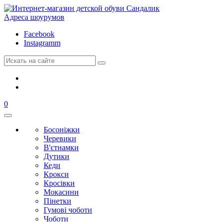
Адреса шоурумов
Facebook
Instagramm
0
Босоніжки
Черевики
В'єтнамки
Дутики
Кеди
Крокси
Кросівки
Мокасини
Пінетки
Гумові чоботи
Чоботи