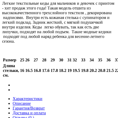
Легкие текстильные кеды для мальчиков и девочек с принтом
- хит продаж этого года! Такая модель отшита из
высококачественного трехслойного текстиля , декорирована
надписями. Внутри есть кожаная стелька с супинатором и
легкий подклад. Задник жесткий, с мягкой подушечкой
внутри изделия. Кеды легко обувать, так как есть две
липучки, подходят на любой подъем. Такие модные кедики
подходят под любой наряд ребенка для весенне-летнего
сезона.
Размер
25
26
27
28
29
30
31
32
33
34
35
36
3
Длина
стельки,
16
16.5
16.8
17.6
17.8
18.2
19
19.5
19.8
20.2
20.8
21.5
2
см.
Характеристики
Описание
Гарантия/Возврат
Доставка и оплата
Отзывы (0 )