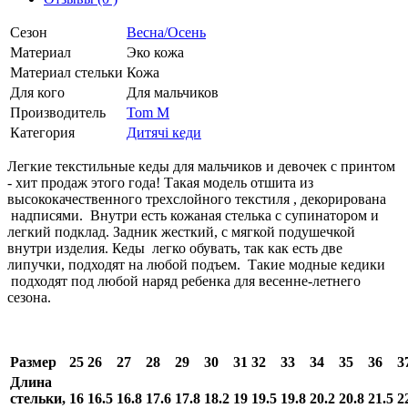
Сезон
Весна/Осень
Материал
Эко кожа
Материал стельки
Кожа
Для кого
Для мальчиков
Производитель
Tom M
Категория
Дитячі кеди
Легкие текстильные кеды для мальчиков и девочек с принтом
- хит продаж этого года! Такая модель отшита из
высококачественного трехслойного текстиля , декорирована
надписями. Внутри есть кожаная стелька с супинатором и
легкий подклад. Задник жесткий, с мягкой подушечкой
внутри изделия. Кеды легко обувать, так как есть две
липучки, подходят на любой подъем. Такие модные кедики
подходят под любой наряд ребенка для весенне-летнего
сезона.
Размер
25
26
27
28
29
30
31
32
33
34
35
36
3
Длина
стельки,
16
16.5
16.8
17.6
17.8
18.2
19
19.5
19.8
20.2
20.8
21.5
2