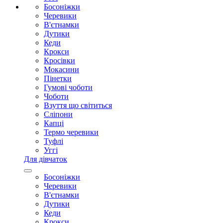
Босоніжки
Черевики
В'єтнамки
Дутики
Кеди
Крокси
Кросівки
Мокасини
Пінетки
Гумові чоботи
Чоботи
Взуття що світиться
Сліпони
Капці
Термо черевики
Туфлі
Уггі
Для дівчаток
Босоніжки
Черевики
В'єтнамки
Дутики
Кеди
Крокси