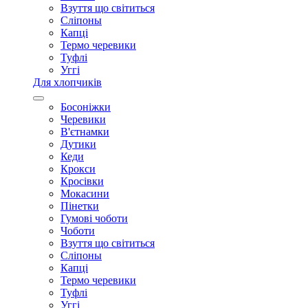
Взуття що світиться
Сліпоны
Капці
Термо черевики
Туфлі
Уггі
Для хлопчиків
Босоніжки
Черевики
В'єтнамки
Дутики
Кеди
Крокси
Кросівки
Мокасини
Пінетки
Гумові чоботи
Чоботи
Взуття що світиться
Сліпоны
Капці
Термо черевики
Туфлі
Уггі