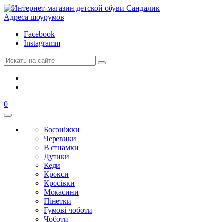
Адреса шоурумов
Facebook
Instagramm
0
Босоніжки
Черевики
В'єтнамки
Дутики
Кеди
Крокси
Кросівки
Мокасини
Пінетки
Гумові чоботи
Чоботи