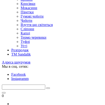
Кросівки
Мокасини
Пінетки
Гумові чоботи
Чоботи
Взуття що світиться
Сліпони
Капці
Термо черевики
Туфлі
Уггі
Розпродаж
TM Sandalik
Адреса шоурумов
Мы в соц. сетях:
Facebook
Instagramm
0