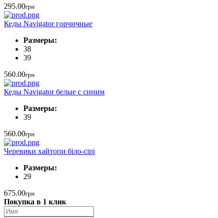
295.00
грн
Кеды Navigator горчичные
Размеры:
38
39
560.00
грн
Кеды Navigator белые с синим
Размеры:
39
560.00
грн
Черевики хайтопи біло-сірі
Размеры:
29
675.00
грн
Покупка в 1 клик