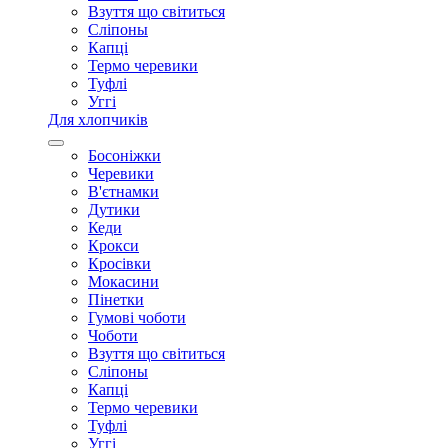
Взуття що світиться
Сліпоны
Капці
Термо черевики
Туфлі
Уггі
Для хлопчиків
Босоніжки
Черевики
В'єтнамки
Дутики
Кеди
Крокси
Кросівки
Мокасини
Пінетки
Гумові чоботи
Чоботи
Взуття що світиться
Сліпоны
Капці
Термо черевики
Туфлі
Уггі