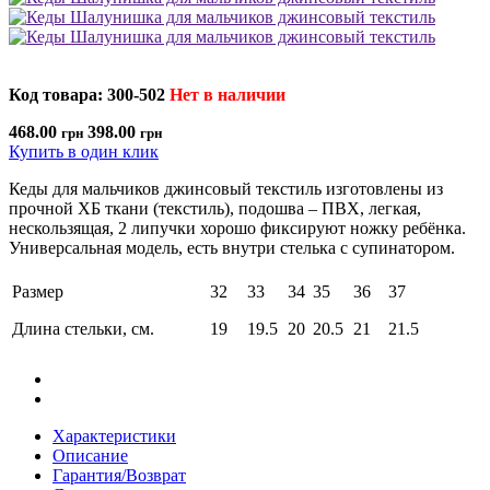
Код товара: 300-502
Нет в наличии
468.00
398.00
грн
грн
Купить в один клик
Кеды для мальчиков джинсовый текстиль изготовлены из
прочной ХБ ткани (текстиль), подошва – ПВХ, легкая,
нескользящая, 2 липучки хорошо фиксируют ножку ребёнка.
Универсальная модель, есть внутри стелька с супинатором.
Размер
32
33
34
35
36
37
Длина стельки, см.
19
19.5
20
20.5
21
21.5
Характеристики
Описание
Гарантия/Возврат