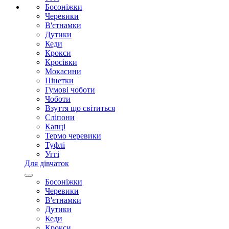
Босоніжки
Черевики
В'єтнамки
Дутики
Кеди
Крокси
Кросівки
Мокасини
Пінетки
Гумові чоботи
Чоботи
Взуття що світиться
Сліпони
Капці
Термо черевики
Туфлі
Уггі
Для дівчаток
Босоніжки
Черевики
В'єтнамки
Дутики
Кеди
Крокси