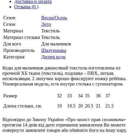
Доставка и оплата
Отзывы (0 )
Сезон
Весна/Осень
Сезон
Лето
Материал
Текстиль
Материал стельки
Текстиль
Для кого
Для мальчиков
Производитель
Шалунишка
Категория
Дитячі кеди
Кеды для мальчиков джинсовый текстиль изготовлены из
прочной ХБ ткани (текстиль), подошва – ПВХ, легкая,
нескользящая, 2 липучки хорошо фиксируют ножку ребёнка.
Универсальная модель, есть внутри стелька с супинатором.
Размер
32
33
34
35
36
37
Длина стельки, см.
19
19.5
20
20.5
21
21.5
Відповідно до Закону України «Про захист прав споживача»
протягом 14 днів від дати отримання замовлення Ви можете
повернути замовлені товари або обміняти його на іншу пару.