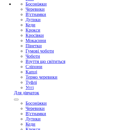
Босоніжки
Черевики
В'єтнамки
Дутики
Кеди
Крокси
Кросівки
Мокасини
Пінетки
Гумові чоботи
Чоботи
Взуття що світиться
Сліпони
Капці
Термо черевики
Туфлі
Уггі
Для дівчаток
Босоніжки
Черевики
В'єтнамки
Дутики
Кеди
Крокси