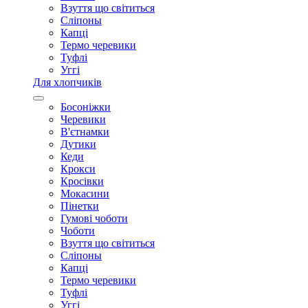
Взуття що світиться
Сліпоны
Капці
Термо черевики
Туфлі
Уггі
Для хлопчиків
Босоніжки
Черевики
В'єтнамки
Дутики
Кеди
Крокси
Кросівки
Мокасини
Пінетки
Гумові чоботи
Чоботи
Взуття що світиться
Сліпоны
Капці
Термо черевики
Туфлі
Уггі