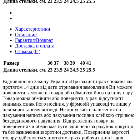
Длина стельки, см.
23
23.5
24
24.5
25
25.5
Характеристики
Описание
Гарантия/Возврат
Доставка и оплата
Отзывы (0 )
Размер
36
37
38
39
40
41
Длина стельки, см.
23
23.5
24
24.5
25
25.5
Відповідно до Закону України «Про захист прав споживача»
протягом 14 днів від дати отримання замовлення Ви можете
повернути замовлені товари або обміняти його на іншу пару.
Товар можна обміняти або повернути, у разі відсутності
видимих ​​ознак його носіння, у фірмовій упаковці та лише у
невикористаному вигляді. Не допускайте нанесення на
пакування написів або пакування посилки клейкою стрічкою
без додаткового пакування. Відправлення товару на
повернення чи обмін має бути здійснено за рахунок покупця
та без зазначення зворотної доставки. Повернення вартості
товару здійснюється протягом трьох робочих днів із дня