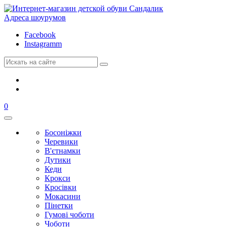
Адреса шоурумов
Facebook
Instagramm
0
Босоніжки
Черевики
В'єтнамки
Дутики
Кеди
Крокси
Кросівки
Мокасини
Пінетки
Гумові чоботи
Чоботи