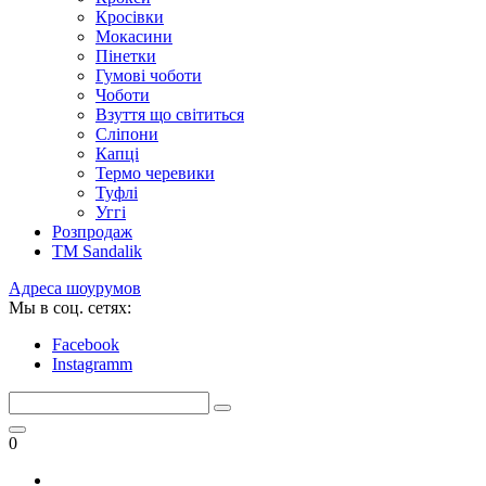
Кросівки
Мокасини
Пінетки
Гумові чоботи
Чоботи
Взуття що світиться
Сліпони
Капці
Термо черевики
Туфлі
Уггі
Розпродаж
TM Sandalik
Адреса шоурумов
Мы в соц. сетях:
Facebook
Instagramm
0