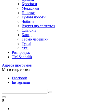
Кросівки
Мокасини
Пінетки
Гумові чоботи
Чоботи
Взуття що світиться
Сліпони
Капці
Термо черевики
Туфлі
Уггі
Розпродаж
TM Sandalik
Адреса шоурумов
Мы в соц. сетях:
Facebook
Instagramm
0