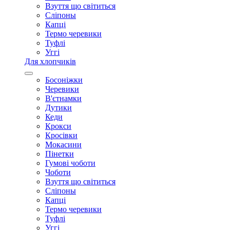
Взуття що світиться
Сліпоны
Капці
Термо черевики
Туфлі
Уггі
Для хлопчиків
Босоніжки
Черевики
В'єтнамки
Дутики
Кеди
Крокси
Кросівки
Мокасини
Пінетки
Гумові чоботи
Чоботи
Взуття що світиться
Сліпоны
Капці
Термо черевики
Туфлі
Уггі