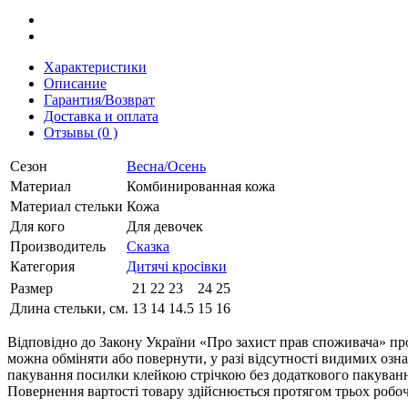
Характеристики
Описание
Гарантия/Возврат
Доставка и оплата
Отзывы (0 )
Сезон
Весна/Осень
Материал
Комбинированная кожа
Материал стельки
Кожа
Для кого
Для девочек
Производитель
Сказка
Категория
Дитячі кросівки
Размер
21
22
23
24
25
Длина стельки, см.
13
14
14.5
15
16
Відповідно до Закону України «Про захист прав споживача» про
можна обміняти або повернути, у разі відсутності видимих ​​оз
пакування посилки клейкою стрічкою без додаткового пакування
Повернення вартості товару здійснюється протягом трьох робоч