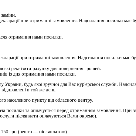
 заміни.
 у декларації при отриманні замовлення. Надсилання посилки м
сля отримання нами посилки.
 у декларації при отриманні замовлення. Надсилання посилки м
ькі реквізити рахунку для повернення грошей.
ів із дня отримання нами посилки.
України, будь-якої зручної для Вас кур'єрської служби. Надсила
 відправлені в той же день.
шого населеного пункту від обласного центру.
ча посилки та оплачується перед отриманням замовлення. При за
ослуги післяплати оплачуються Вами окремо).
 150 грн (решта — післяплатою).