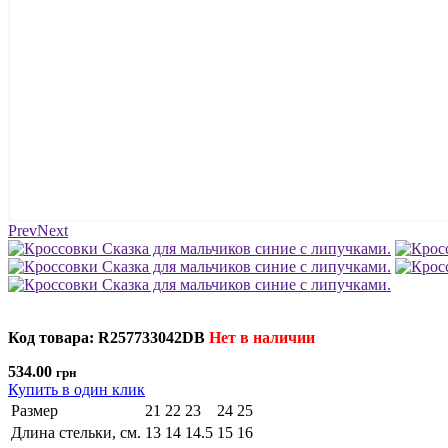
Prev
Next
Код товара: R257733042DB
Нет в наличии
534.00
грн
Купить в один клик
Размер
21
22
23
24
25
Длина стельки, см.
13
14
14.5
15
16