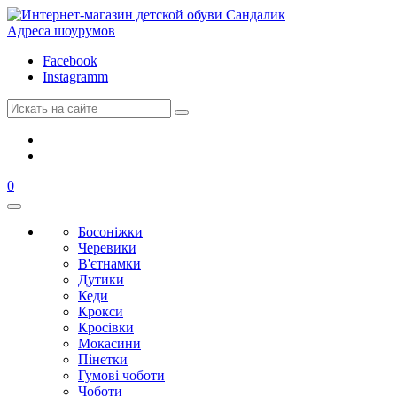
Адреса шоурумов
Facebook
Instagramm
0
Босоніжки
Черевики
В'єтнамки
Дутики
Кеди
Крокси
Кросівки
Мокасини
Пінетки
Гумові чоботи
Чоботи