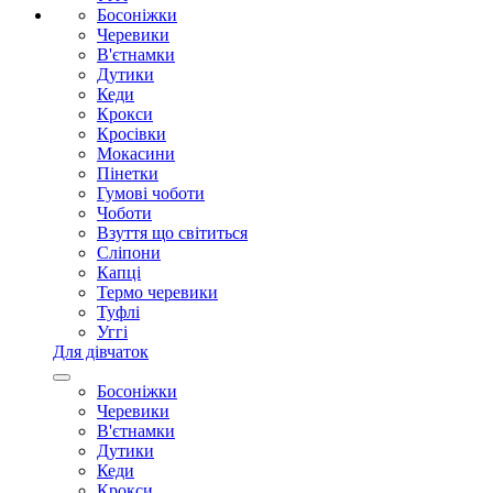
Босоніжки
Черевики
В'єтнамки
Дутики
Кеди
Крокси
Кросівки
Мокасини
Пінетки
Гумові чоботи
Чоботи
Взуття що світиться
Сліпони
Капці
Термо черевики
Туфлі
Уггі
Для дівчаток
Босоніжки
Черевики
В'єтнамки
Дутики
Кеди
Крокси