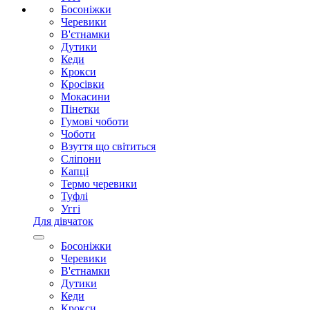
Босоніжки
Черевики
В'єтнамки
Дутики
Кеди
Крокси
Кросівки
Мокасини
Пінетки
Гумові чоботи
Чоботи
Взуття що світиться
Сліпони
Капці
Термо черевики
Туфлі
Уггі
Для дівчаток
Босоніжки
Черевики
В'єтнамки
Дутики
Кеди
Крокси