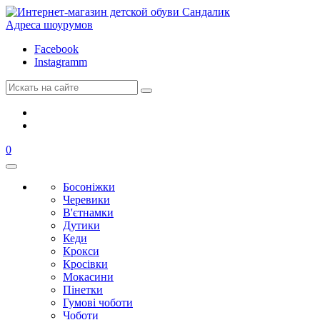
Адреса шоурумов
Facebook
Instagramm
0
Босоніжки
Черевики
В'єтнамки
Дутики
Кеди
Крокси
Кросівки
Мокасини
Пінетки
Гумові чоботи
Чоботи