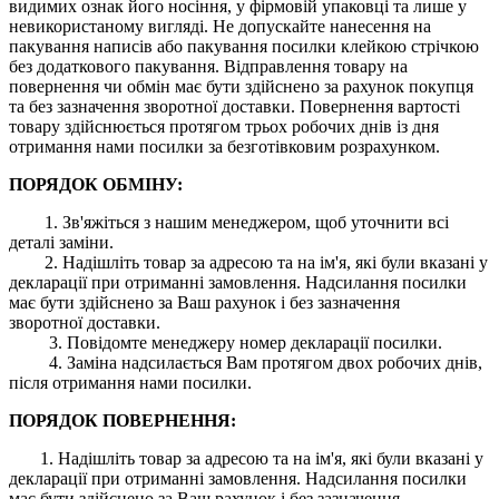
видимих ​​ознак його носіння, у фірмовій упаковці та лише у
невикористаному вигляді. Не допускайте нанесення на
пакування написів або пакування посилки клейкою стрічкою
без додаткового пакування. Відправлення товару на
повернення чи обмін має бути здійснено за рахунок покупця
та без зазначення зворотної доставки. Повернення вартості
товару здійснюється протягом трьох робочих днів із дня
отримання нами посилки за безготівковим розрахунком.
ПОРЯДОК ОБМІНУ:
1. Зв'яжіться з нашим менеджером, щоб уточнити всі
деталі заміни.
2. Надішліть товар за адресою та на ім'я, які були вказані у
декларації при отриманні замовлення. Надсилання посилки
має бути здійснено за Ваш рахунок і без зазначення
зворотної доставки.
3. Повідомте менеджеру номер декларації посилки.
4. Заміна надсилається Вам протягом двох робочих днів,
після отримання нами посилки.
ПОРЯДОК ПОВЕРНЕННЯ:
1. Надішліть товар за адресою та на ім'я, які були вказані у
декларації при отриманні замовлення. Надсилання посилки
має бути здійснено за Ваш рахунок і без зазначення