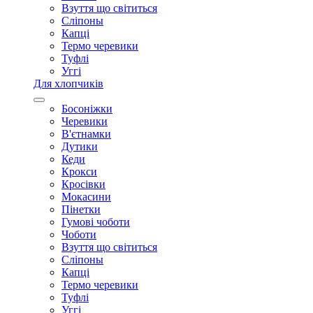
Взуття що світиться
Сліпоны
Капці
Термо черевики
Туфлі
Уггі
Для хлопчиків
Босоніжки
Черевики
В'єтнамки
Дутики
Кеди
Крокси
Кросівки
Мокасини
Пінетки
Гумові чоботи
Чоботи
Взуття що світиться
Сліпоны
Капці
Термо черевики
Туфлі
Уггі