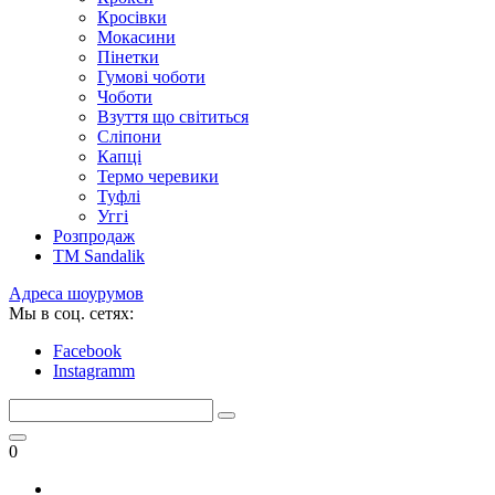
Кросівки
Мокасини
Пінетки
Гумові чоботи
Чоботи
Взуття що світиться
Сліпони
Капці
Термо черевики
Туфлі
Уггі
Розпродаж
TM Sandalik
Адреса шоурумов
Мы в соц. сетях:
Facebook
Instagramm
0