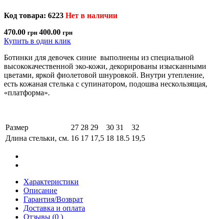
Код товара: 6223
Нет в наличии
470.00
400.00
грн
грн
Купить в один клик
Ботинки для девочек синие выполнены из специальной
высококачественной эко-кожи, декорированы изысканными
цветами, яркой фиолетовой шнуровкой. Внутри утепление,
есть кожаная стелька с супинатором, подошва нескользящая,
«платформа».
Размер
27
28
29
30
31
32
Длина стельки, см.
16
17
17,5
18
18.5
19,5
Характеристики
Описание
Гарантия/Возврат
Доставка и оплата
Отзывы (0 )