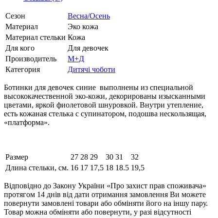
Сезон
Весна/Осень
Материал
Эко кожа
Материал стельки
Кожа
Для кого
Для девочек
Производитель
М+Д
Категория
Дитячі чоботи
Ботинки для девочек синие выполнены из специальной
высококачественной эко-кожи, декорированы изысканными
цветами, яркой фиолетовой шнуровкой. Внутри утепление,
есть кожаная стелька с супинатором, подошва нескользящая,
«платформа».
Размер
27
28
29
30
31
32
Длина стельки, см.
16
17
17,5
18
18.5
19,5
Відповідно до Закону України «Про захист прав споживача»
протягом 14 днів від дати отримання замовлення Ви можете
повернути замовлені товари або обміняти його на іншу пару.
Товар можна обміняти або повернути, у разі відсутності