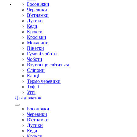
Босоніжки
Черевики
В'єтнамки
Дутики
Кеди
Крокси
Кросівки
Мокасини
Пінетки
Гумові чоботи
Чоботи
Взуття що світиться
Сліпони
Капці
Термо черевики
Туфлі
Уггі
Для дівчаток
Босоніжки
Черевики
В'єтнамки
Дутики
Кеди
Крокси