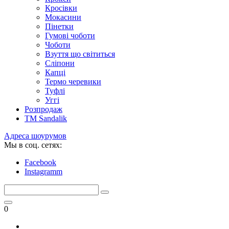
Кросівки
Мокасини
Пінетки
Гумові чоботи
Чоботи
Взуття що світиться
Сліпони
Капці
Термо черевики
Туфлі
Уггі
Розпродаж
TM Sandalik
Адреса шоурумов
Мы в соц. сетях:
Facebook
Instagramm
0