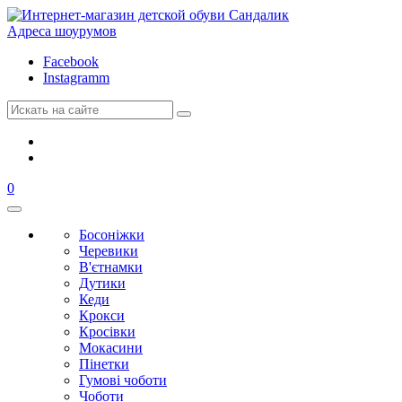
Адреса шоурумов
Facebook
Instagramm
0
Босоніжки
Черевики
В'єтнамки
Дутики
Кеди
Крокси
Кросівки
Мокасини
Пінетки
Гумові чоботи
Чоботи