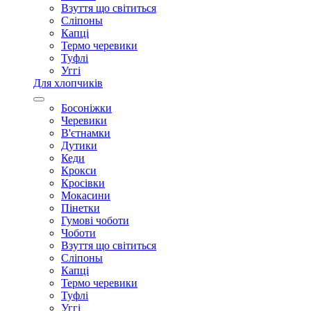
Взуття що світиться
Сліпоны
Капці
Термо черевики
Туфлі
Уггі
Для хлопчиків
Босоніжки
Черевики
В'єтнамки
Дутики
Кеди
Крокси
Кросівки
Мокасини
Пінетки
Гумові чоботи
Чоботи
Взуття що світиться
Сліпоны
Капці
Термо черевики
Туфлі
Уггі