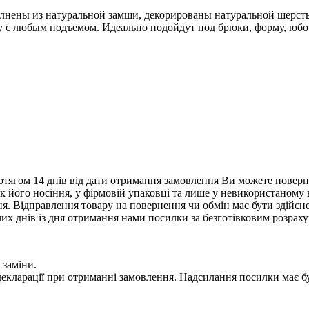
лнены из натуральной замши, декорированы натуральной шерсть
ку с любым подъемом. Идеально подойдут под брюки, форму, юбо
тягом 14 днів від дати отримання замовлення Ви можете поверну
нак його носіння, у фірмовій упаковці та лише у невикористаному
. Відправлення товару на повернення чи обмін має бути здійснен
их днів із дня отримання нами посилки за безготівковим розрах
 заміни.
 у декларації при отриманні замовлення. Надсилання посилки м