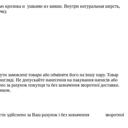
ю кролика и ушками из замши. Внутри натуральная шерсть,
чку.
ти замовлені товари або обміняти його на іншу пару. Товар
 вигляді. Не допускайте нанесення на пакування написів або
о за рахунок покупця та без зазначення зворотної доставки.
унком.
ає бути здійснено за Ваш рахунок і без зазначення зворотної