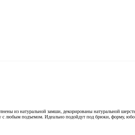
лнены из натуральной замши, декорированы натуральной шерсть
ку с любым подъемом. Идеально подойдут под брюки, форму, юбо