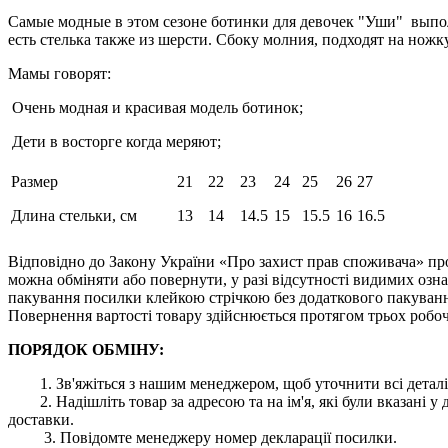
Самые модные в этом сезоне ботинки для девочек "Уши" выпо
есть стелька также из шерсти. Сбоку молния, подходят на нож
Мамы говорят:
Очень модная и красивая модель ботинок;
Дети в восторге когда меряют;
Размер
21
22
23
24
25
26
27
Длина стельки, см
13
14
14.5
15
15.5
16
16.5
Відповідно до Закону України «Про захист прав споживача» про
можна обміняти або повернути, у разі відсутності видимих ​​оз
пакування посилки клейкою стрічкою без додаткового пакування
Повернення вартості товару здійснюється протягом трьох робоч
ПОРЯДОК ОБМІНУ:
1. Зв'яжіться з нашим менеджером, щоб уточнити всі деталі
2. Надішліть товар за адресою та на ім'я, які були вказані
доставки.
3. Повідомте менеджеру номер декларації посилки.