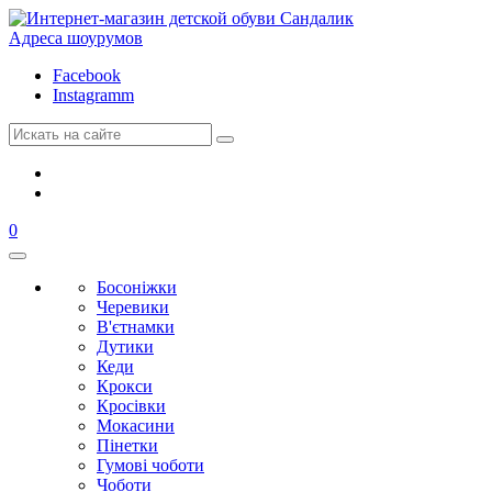
Адреса шоурумов
Facebook
Instagramm
0
Босоніжки
Черевики
В'єтнамки
Дутики
Кеди
Крокси
Кросівки
Мокасини
Пінетки
Гумові чоботи
Чоботи