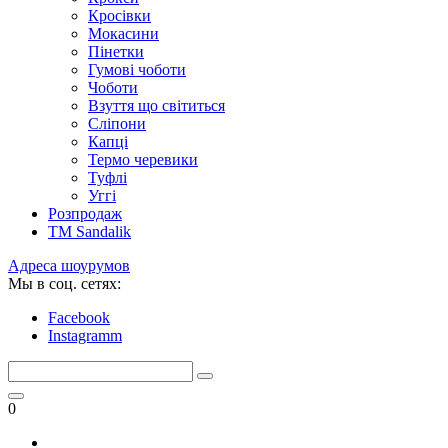
Кросівки
Мокасини
Пінетки
Гумові чоботи
Чоботи
Взуття що світиться
Сліпони
Капці
Термо черевики
Туфлі
Уггі
Розпродаж
TM Sandalik
Адреса шоурумов
Мы в соц. сетях:
Facebook
Instagramm
0