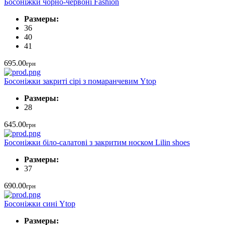
Босоніжки чорно-червоні Fashion
Размеры:
36
40
41
695.00
грн
Босоніжки закриті сірі з помаранчевим Ytop
Размеры:
28
645.00
грн
Босоніжки біло-салатові з закритим носком Lilin shoes
Размеры:
37
690.00
грн
Босоніжки сині Ytop
Размеры: