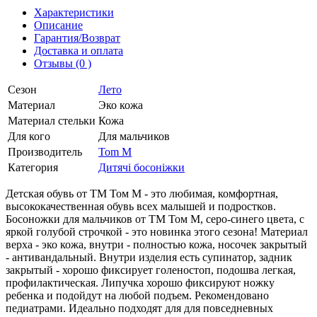
Характеристики
Описание
Гарантия/Возврат
Доставка и оплата
Отзывы (0 )
Сезон
Лето
Материал
Эко кожа
Материал стельки
Кожа
Для кого
Для мальчиков
Производитель
Tom M
Категория
Дитячі босоніжки
Детская обувь от ТМ Том М - это любимая, комфортная,
высококачественная обувь всех малышей и подростков.
Босоножки для мальчиков от ТМ Том М, серо-синего цвета, с
яркой голубой строчкой - это новинка этого сезона! Материал
верха - эко кожа, внутри - полностью кожа, носочек закрытый
- антивандальный. Внутри изделия есть супинатор, задник
закрытый - хорошо фиксирует голеностоп, подошва легкая,
профилактическая. Липучка хорошо фиксируют ножку
ребенка и подойдут на любой подъем. Рекомендовано
педиатрами. Идеально подходят для для повседневных