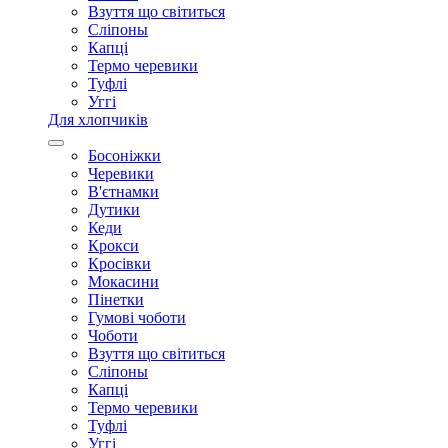
Взуття що світиться
Сліпоны
Капці
Термо черевики
Туфлі
Уггі
Для хлопчиків
Босоніжки
Черевики
В'єтнамки
Дутики
Кеди
Крокси
Кросівки
Мокасини
Пінетки
Гумові чоботи
Чоботи
Взуття що світиться
Сліпоны
Капці
Термо черевики
Туфлі
Уггі