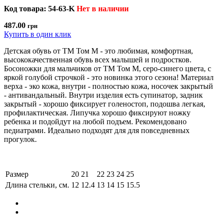
Код товара: 54-63-K
Нет в наличии
487.00
грн
Купить в один клик
Детская обувь от ТМ Том М - это любимая, комфортная,
высококачественная обувь всех малышей и подростков.
Босоножки для мальчиков от ТМ Том М, серо-синего цвета, с
яркой голубой строчкой - это новинка этого сезона! Материал
верха - эко кожа, внутри - полностью кожа, носочек закрытый
- антивандальный. Внутри изделия есть супинатор, задник
закрытый - хорошо фиксирует голеностоп, подошва легкая,
профилактическая. Липучка хорошо фиксируют ножку
ребенка и подойдут на любой подъем. Рекомендовано
педиатрами. Идеально подходят для для повседневных
прогулок.
Размер
20
21
22
23
24
25
Длина стельки, см.
12
12.4
13
14
15
15.5