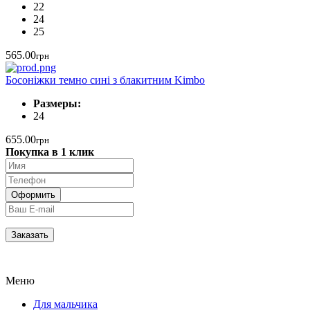
22
24
25
565.00
грн
Босоніжки темно сині з блакитним Kimbo
Размеры:
24
655.00
грн
Покупка в 1 клик
Меню
Для мальчика