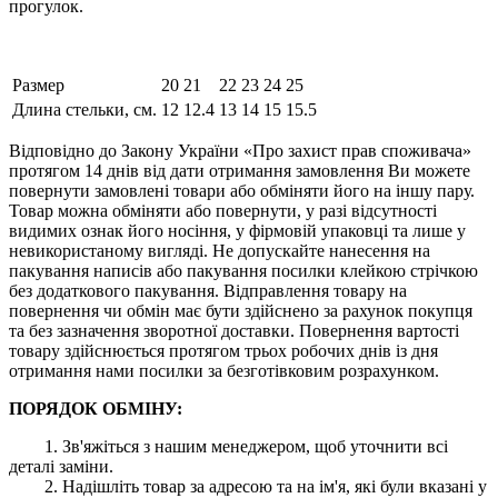
прогулок.
Размер
20
21
22
23
24
25
Длина стельки, см.
12
12.4
13
14
15
15.5
Відповідно до Закону України «Про захист прав споживача»
протягом 14 днів від дати отримання замовлення Ви можете
повернути замовлені товари або обміняти його на іншу пару.
Товар можна обміняти або повернути, у разі відсутності
видимих ​​ознак його носіння, у фірмовій упаковці та лише у
невикористаному вигляді. Не допускайте нанесення на
пакування написів або пакування посилки клейкою стрічкою
без додаткового пакування. Відправлення товару на
повернення чи обмін має бути здійснено за рахунок покупця
та без зазначення зворотної доставки. Повернення вартості
товару здійснюється протягом трьох робочих днів із дня
отримання нами посилки за безготівковим розрахунком.
ПОРЯДОК ОБМІНУ:
1. Зв'яжіться з нашим менеджером, щоб уточнити всі
деталі заміни.
2. Надішліть товар за адресою та на ім'я, які були вказані у