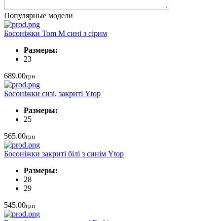
Популярные модели
Босоніжки Tom M сині з сірим
Размеры:
23
689.00
грн
Босоніжки сизі, закриті Ytop
Размеры:
25
565.00
грн
Босоніжки закриті білі з синім Ytop
Размеры:
28
29
545.00
грн