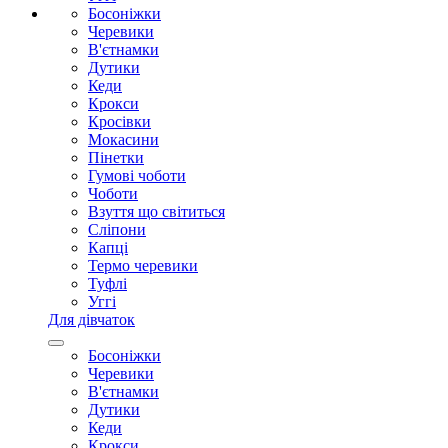
Босоніжки
Черевики
В'єтнамки
Дутики
Кеди
Крокси
Кросівки
Мокасини
Пінетки
Гумові чоботи
Чоботи
Взуття що світиться
Сліпони
Капці
Термо черевики
Туфлі
Уггі
Для дівчаток
Босоніжки
Черевики
В'єтнамки
Дутики
Кеди
Крокси