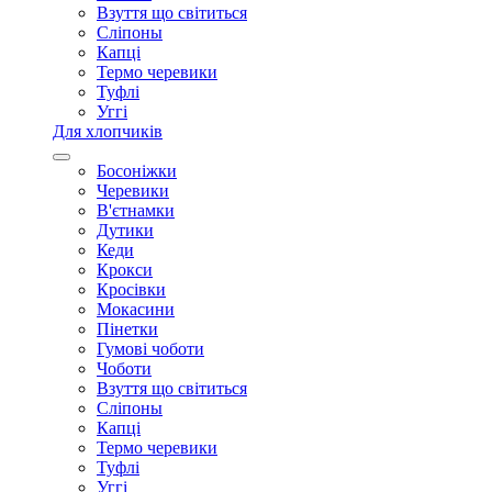
Взуття що світиться
Сліпоны
Капці
Термо черевики
Туфлі
Уггі
Для хлопчиків
Босоніжки
Черевики
В'єтнамки
Дутики
Кеди
Крокси
Кросівки
Мокасини
Пінетки
Гумові чоботи
Чоботи
Взуття що світиться
Сліпоны
Капці
Термо черевики
Туфлі
Уггі