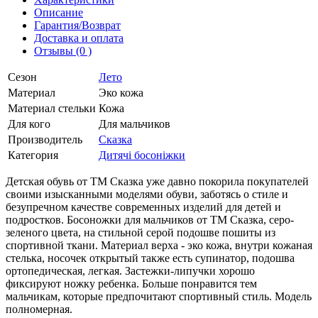
Описание
Гарантия/Возврат
Доставка и оплата
Отзывы (0 )
Сезон
Лето
Материал
Эко кожа
Материал стельки
Кожа
Для кого
Для мальчиков
Производитель
Сказка
Категория
Дитячі босоніжки
Детская обувь от ТМ Сказка уже давно покорила покупателей
своими изысканными моделями обуви, заботясь о стиле и
безупречном качестве современных изделий для детей и
подростков. Босоножки для мальчиков от ТМ Сказка, серо-
зеленого цвета, на стильной серой подошве пошиты из
спортивной ткани. Материал верха - эко кожа, внутри кожаная
стелька, носочек открытый также есть супинатор, подошва
ортопедическая, легкая. Застежки-липучки хорошо
фиксируют ножку ребенка. Больше понравится тем
мальчикам, которые предпочитают спортивный стиль. Модель
полномерная.