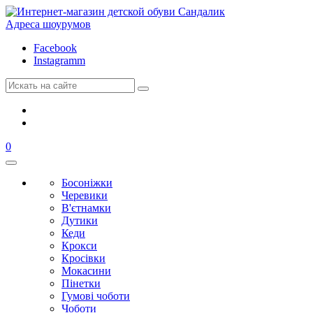
Адреса шоурумов
Facebook
Instagramm
0
Босоніжки
Черевики
В'єтнамки
Дутики
Кеди
Крокси
Кросівки
Мокасини
Пінетки
Гумові чоботи
Чоботи