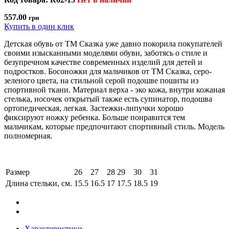
557.00
грн
Купить в один клик
Детская обувь от ТМ Сказка уже давно покорила покупателей
своими изысканными моделями обуви, заботясь о стиле и
безупречном качестве современных изделий для детей и
подростков. Босоножки для мальчиков от ТМ Сказка, серо-
зеленого цвета, на стильной серой подошве пошиты из
спортивной ткани. Материал верха - эко кожа, внутри кожаная
стелька, носочек открытый также есть супинатор, подошва
ортопедическая, легкая. Застежки-липучки хорошо
фиксируют ножку ребенка. Больше понравится тем
мальчикам, которые предпочитают спортивный стиль. Модель
полномерная.
Размер
26
27
28
29
30
31
Длина стельки, см.
15.5
16.5
17
17.5
18.5
19
Характеристики