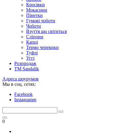
Кросівки
Мокасини
Пінетки
Гумові чоботи
Чоботи
Взуття що світиться
Сліпони
Капці
Термо черевики
Туфлі
Уггі
Розпродаж
TM Sandalik
Адреса шоурумов
Мы в соц. сетях:
Facebook
Instagramm
0