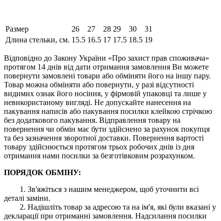
Размер
26
27
28
29
30
31
Длина стельки, см.
15.5
16.5
17
17.5
18.5
19
Відповідно до Закону України «Про захист прав споживача»
протягом 14 днів від дати отримання замовлення Ви можете
повернути замовлені товари або обміняти його на іншу пару.
Товар можна обміняти або повернути, у разі відсутності
видимих ​​ознак його носіння, у фірмовій упаковці та лише у
невикористаному вигляді. Не допускайте нанесення на
пакування написів або пакування посилки клейкою стрічкою
без додаткового пакування. Відправлення товару на
повернення чи обмін має бути здійснено за рахунок покупця
та без зазначення зворотної доставки. Повернення вартості
товару здійснюється протягом трьох робочих днів із дня
отримання нами посилки за безготівковим розрахунком.
ПОРЯДОК ОБМІНУ:
1. Зв'яжіться з нашим менеджером, щоб уточнити всі
деталі заміни.
2. Надішліть товар за адресою та на ім'я, які були вказані у
декларації при отриманні замовлення. Надсилання посилки