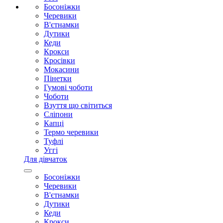
Босоніжки
Черевики
В'єтнамки
Дутики
Кеди
Крокси
Кросівки
Мокасини
Пінетки
Гумові чоботи
Чоботи
Взуття що світиться
Сліпони
Капці
Термо черевики
Туфлі
Уггі
Для дівчаток
Босоніжки
Черевики
В'єтнамки
Дутики
Кеди
Крокси