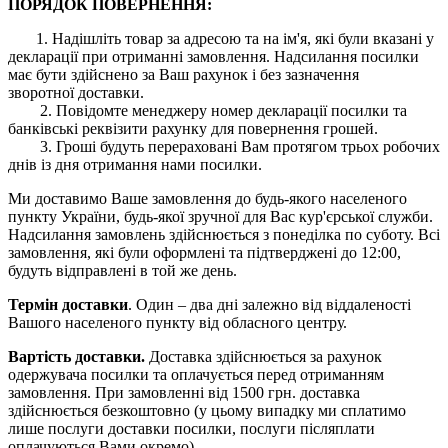
ПОРЯДОК ПОВЕРНЕННЯ:
1. Надішліть товар за адресою та на ім'я, які були вказані у
декларації при отриманні замовлення. Надсилання посилки
має бути здійснено за Ваш рахунок і без зазначення
зворотної доставки.
2. Повідомте менеджеру номер декларації посилки та
банківські реквізити рахунку для повернення грошей.
3. Гроші будуть перераховані Вам протягом трьох робочих
днів із дня отримання нами посилки.
Ми доставимо Ваше замовлення до будь-якого населеного
пункту України, будь-якої зручної для Вас кур'єрської служби.
Надсилання замовлень здійснюється з понеділка по суботу. Всі
замовлення, які були оформлені та підтверджені до 12:00,
будуть відправлені в той же день.
Термін доставки
. Один – два дні залежно від віддаленості
Вашого населеного пункту від обласного центру.
Вартість доставки.
Доставка здійснюється за рахунок
одержувача посилки та оплачується перед отриманням
замовлення. При замовленні від 1500 грн. доставка
здійснюється безкоштовно (у цьому випадку ми сплатимо
лише послуги доставки посилки, послуги післяплати
оплачуються Вами окремо).