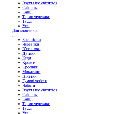
Взуття що світиться
Сліпоны
Капці
Термо черевики
Туфлі
Уггі
Для хлопчиків
Босоніжки
Черевики
В'єтнамки
Дутики
Кеди
Крокси
Кросівки
Мокасини
Пінетки
Гумові чоботи
Чоботи
Взуття що світиться
Сліпоны
Капці
Термо черевики
Туфлі
Уггі