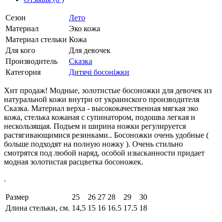
Сезон
Лето
Материал
Эко кожа
Материал стельки
Кожа
Для кого
Для девочек
Производитель
Сказка
Категория
Дитячі босоніжки
Хит продаж! Модные, золотистые босоножки для девочек из
натуральной кожи внутри от украинского производителя
Сказка. Материал верха - высококачественная мягкая эко
кожа, стелька кожаная с супинатором, подошва легкая и
нескользящая. Подъем и ширина ножки регулируется
растягивающимися резинками.. Босоножки очень удобные (
больше подходят на полную ножку ). Очень стильно
смотрятся под любой наряд, особой изысканности придает
модная золотистая расцветка босоножек.
.
Размер
25
26
27
28
29
30
Длина стельки, см.
14,5
15
16
16.5
17.5
18