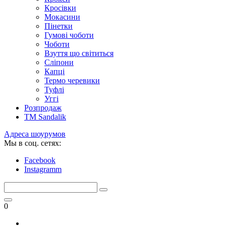
Кросівки
Мокасини
Пінетки
Гумові чоботи
Чоботи
Взуття що світиться
Сліпони
Капці
Термо черевики
Туфлі
Уггі
Розпродаж
TM Sandalik
Адреса шоурумов
Мы в соц. сетях:
Facebook
Instagramm
0