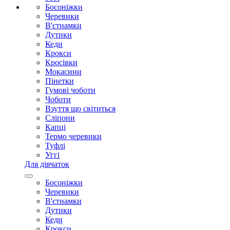
Босоніжки
Черевики
В'єтнамки
Дутики
Кеди
Крокси
Кросівки
Мокасини
Пінетки
Гумові чоботи
Чоботи
Взуття що світиться
Сліпони
Капці
Термо черевики
Туфлі
Уггі
Для дівчаток
Босоніжки
Черевики
В'єтнамки
Дутики
Кеди
Крокси