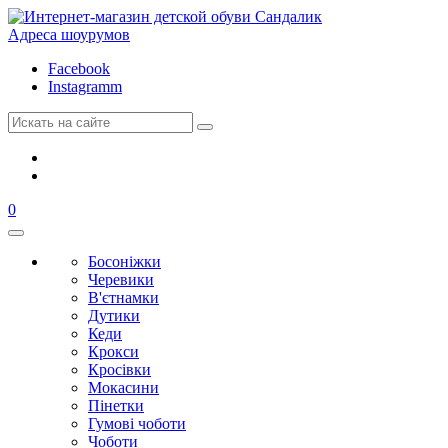
Адреса шоурумов
Facebook
Instagramm
0
Босоніжки
Черевики
В'єтнамки
Дутики
Кеди
Крокси
Кросівки
Мокасини
Пінетки
Гумові чоботи
Чоботи