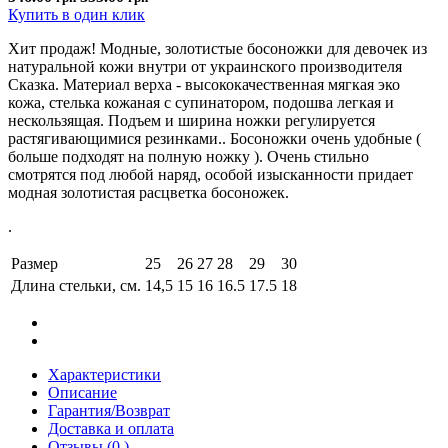
Купить в один клик
Хит продаж! Модные, золотистые босоножки для девочек из
натуральной кожи внутри от украинского производителя
Сказка. Материал верха - высококачественная мягкая эко
кожа, стелька кожаная с супинатором, подошва легкая и
нескользящая. Подъем и ширина ножки регулируется
растягивающимися резинками.. Босоножки очень удобные (
больше подходят на полную ножку ). Очень стильно
смотрятся под любой наряд, особой изысканности придает
модная золотистая расцветка босоножек.
.
Размер
25
26
27
28
29
30
Длина стельки, см.
14,5
15
16
16.5
17.5
18
Характеристики
Описание
Гарантия/Возврат
Доставка и оплата
Отзывы (0 )