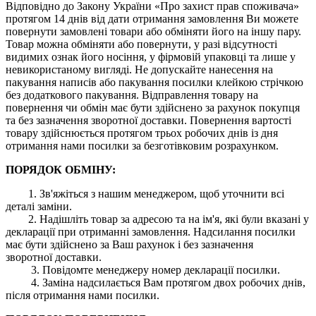
Відповідно до Закону України «Про захист прав споживача»
протягом 14 днів від дати отримання замовлення Ви можете
повернути замовлені товари або обміняти його на іншу пару.
Товар можна обміняти або повернути, у разі відсутності
видимих ​​ознак його носіння, у фірмовій упаковці та лише у
невикористаному вигляді. Не допускайте нанесення на
пакування написів або пакування посилки клейкою стрічкою
без додаткового пакування. Відправлення товару на
повернення чи обмін має бути здійснено за рахунок покупця
та без зазначення зворотної доставки. Повернення вартості
товару здійснюється протягом трьох робочих днів із дня
отримання нами посилки за безготівковим розрахунком.
ПОРЯДОК ОБМІНУ:
1. Зв'яжіться з нашим менеджером, щоб уточнити всі
деталі заміни.
2. Надішліть товар за адресою та на ім'я, які були вказані у
декларації при отриманні замовлення. Надсилання посилки
має бути здійснено за Ваш рахунок і без зазначення
зворотної доставки.
3. Повідомте менеджеру номер декларації посилки.
4. Заміна надсилається Вам протягом двох робочих днів,
після отримання нами посилки.