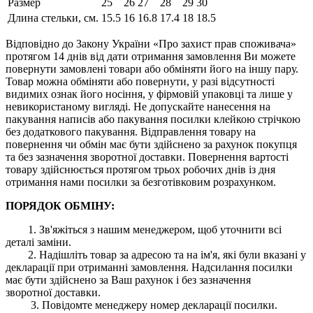
Размер
25
26
27
28
29
30
Длина стельки, см.
15.5
16
16.8
17.4
18
18.5
Відповідно до Закону України «Про захист прав споживача»
протягом 14 днів від дати отримання замовлення Ви можете
повернути замовлені товари або обміняти його на іншу пару.
Товар можна обміняти або повернути, у разі відсутності
видимих ​​ознак його носіння, у фірмовій упаковці та лише у
невикористаному вигляді. Не допускайте нанесення на
пакування написів або пакування посилки клейкою стрічкою
без додаткового пакування. Відправлення товару на
повернення чи обмін має бути здійснено за рахунок покупця
та без зазначення зворотної доставки. Повернення вартості
товару здійснюється протягом трьох робочих днів із дня
отримання нами посилки за безготівковим розрахунком.
ПОРЯДОК ОБМІНУ:
1. Зв'яжіться з нашим менеджером, щоб уточнити всі
деталі заміни.
2. Надішліть товар за адресою та на ім'я, які були вказані у
декларації при отриманні замовлення. Надсилання посилки
має бути здійснено за Ваш рахунок і без зазначення
зворотної доставки.
3. Повідомте менеджеру номер декларації посилки.