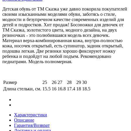
Детская обувь от ТМ Сказка уже давно покорила покупателей
своими изысканными моделями обуви, заботясь о стиле,
модности и безупречном качестве современных изделий для
детей и подростков. Хит продаж! Босоножки для девочек от
ТМ Сказка, золотистого цвета, модного дизайна, на двух
резиночках - это полюбившаяся модель всех девочек.
Материал верха-комбинированная кожа, внутри-полностью
кожа, носочек открытый, есть супинатор, задник открытый,
подошва легкая. Две резинки хорошо фиксируют ножку
ребенка и подойдут на любой подъем. Рекомендовано
педиатрами. Модель полномерная.
Размер
25
26
27
28
29
30
Длина стельки, см.
15.5
16
16.8
17.4
18
18.5
Характеристики
Описание
Гарантия/Возврат
Доставка и оплата