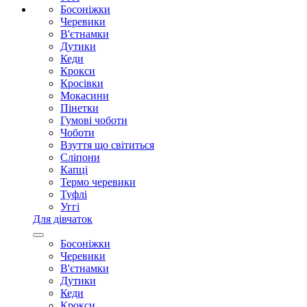
Босоніжки
Черевики
В'єтнамки
Дутики
Кеди
Крокси
Кросівки
Мокасини
Пінетки
Гумові чоботи
Чоботи
Взуття що світиться
Сліпони
Капці
Термо черевики
Туфлі
Уггі
Для дівчаток
Босоніжки
Черевики
В'єтнамки
Дутики
Кеди
Крокси