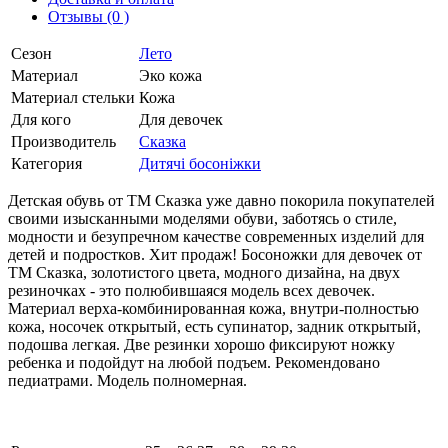
Отзывы (0 )
Сезон
Лето
Материал
Эко кожа
Материал стельки
Кожа
Для кого
Для девочек
Производитель
Сказка
Категория
Дитячі босоніжки
Детская обувь от ТМ Сказка уже давно покорила покупателей
своими изысканными моделями обуви, заботясь о стиле,
модности и безупречном качестве современных изделий для
детей и подростков. Хит продаж! Босоножки для девочек от
ТМ Сказка, золотистого цвета, модного дизайна, на двух
резиночках - это полюбившаяся модель всех девочек.
Материал верха-комбинированная кожа, внутри-полностью
кожа, носочек открытый, есть супинатор, задник открытый,
подошва легкая. Две резинки хорошо фиксируют ножку
ребенка и подойдут на любой подъем. Рекомендовано
педиатрами. Модель полномерная.