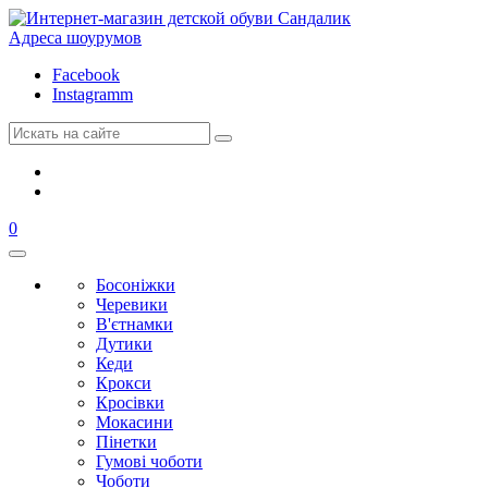
Адреса шоурумов
Facebook
Instagramm
0
Босоніжки
Черевики
В'єтнамки
Дутики
Кеди
Крокси
Кросівки
Мокасини
Пінетки
Гумові чоботи
Чоботи