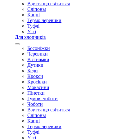
Взуття що світиться
Сліпоны
Капці
Термо черевики
Туфлі
Уггі
Для хлопчиків
Босоніжки
Черевики
В'єтнамки
Дутики
Кеди
Крокси
Кросівки
Мокасини
Пінетки
Гумові чоботи
Чоботи
Взуття що світиться
Сліпоны
Капці
Термо черевики
Туфлі
Уггі