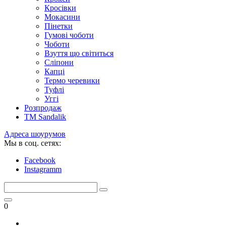
Кросівки
Мокасини
Пінетки
Гумові чоботи
Чоботи
Взуття що світиться
Сліпони
Капці
Термо черевики
Туфлі
Уггі
Розпродаж
TM Sandalik
Адреса шоурумов
Мы в соц. сетях:
Facebook
Instagramm
0