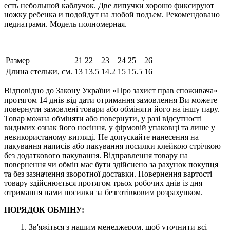
есть небольшой каблучок. Две липучки хорошо фиксируют
ножку ребенка и подойдут на любой подъем. Рекомендовано
педиатрами. Модель полномерная.
Размер
21
22
23
24
25
26
Длина стельки, см.
13
13.5
14.2
15
15.5
16
Відповідно до Закону України «Про захист прав споживача»
протягом 14 днів від дати отримання замовлення Ви можете
повернути замовлені товари або обміняти його на іншу пару.
Товар можна обміняти або повернути, у разі відсутності
видимих ​​ознак його носіння, у фірмовій упаковці та лише у
невикористаному вигляді. Не допускайте нанесення на
пакування написів або пакування посилки клейкою стрічкою
без додаткового пакування. Відправлення товару на
повернення чи обмін має бути здійснено за рахунок покупця
та без зазначення зворотної доставки. Повернення вартості
товару здійснюється протягом трьох робочих днів із дня
отримання нами посилки за безготівковим розрахунком.
ПОРЯДОК ОБМІНУ:
1. Зв'яжіться з нашим менеджером, щоб уточнити всі