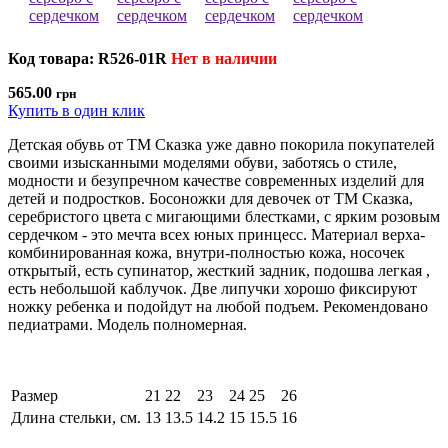
Код товара: R526-01R
Нет в наличии
565.00
грн
Купить в один клик
Детская обувь от ТМ Сказка уже давно покорила покупателей
своими изысканными моделями обуви, заботясь о стиле,
модности и безупречном качестве современных изделий для
детей и подростков. Босоножки для девочек от ТМ Сказка,
серебристого цвета с мигающими блестками, с ярким розовым
сердечком - это мечта всех юных принцесс. Материал верха-
комбинированная кожа, внутри-полностью кожа, носочек
открытый, есть супинатор, жесткий задник, подошва легкая ,
есть небольшой каблучок. Две липучки хорошо фиксируют
ножку ребенка и подойдут на любой подъем. Рекомендовано
педиатрами. Модель полномерная.
Размер
21
22
23
24
25
26
Длина стельки, см.
13
13.5
14.2
15
15.5
16