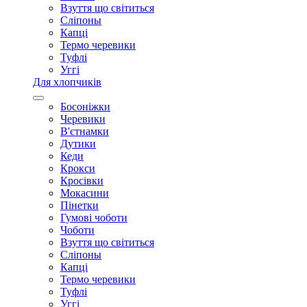
Взуття що світиться
Сліпоны
Капці
Термо черевики
Туфлі
Уггі
Для хлопчиків
Босоніжки
Черевики
В'єтнамки
Дутики
Кеди
Крокси
Кросівки
Мокасини
Пінетки
Гумові чоботи
Чоботи
Взуття що світиться
Сліпоны
Капці
Термо черевики
Туфлі
Уггі