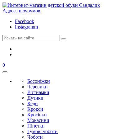
Адреса шоурумов
Facebook
Instagramm
0
Босоніжки
Черевики
В'єтнамки
Дутики
Кеди
Крокси
Кросівки
Мокасини
Пінетки
Гумові чоботи
Чоботи