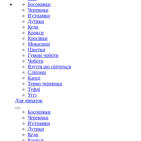
Босоніжки
Черевики
В'єтнамки
Дутики
Кеди
Крокси
Кросівки
Мокасини
Пінетки
Гумові чоботи
Чоботи
Взуття що світиться
Сліпони
Капці
Термо черевики
Туфлі
Уггі
Для дівчаток
Босоніжки
Черевики
В'єтнамки
Дутики
Кеди
Крокси