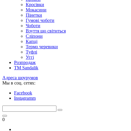
Кросівки
Мокасини
Пінетки
Гумові чоботи
Чоботи
Взуття що світиться
Сліпони
Капці
Термо черевики
Туфлі
Уггі
Розпродаж
TM Sandalik
Адреса шоурумов
Мы в соц. сетях:
Facebook
Instagramm
0