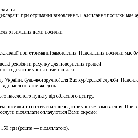
 заміни.
 у декларації при отриманні замовлення. Надсилання посилки м
сля отримання нами посилки.
 у декларації при отриманні замовлення. Надсилання посилки м
ькі реквізити рахунку для повернення грошей.
ів із дня отримання нами посилки.
України, будь-якої зручної для Вас кур'єрської служби. Надсила
 відправлені в той же день.
шого населеного пункту від обласного центру.
ча посилки та оплачується перед отриманням замовлення. При за
ослуги післяплати оплачуються Вами окремо).
 150 грн (решта — післяплатою).