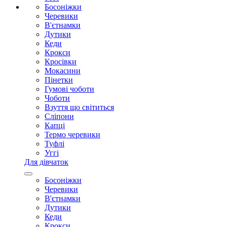
Босоніжки
Черевики
В'єтнамки
Дутики
Кеди
Крокси
Кросівки
Мокасини
Пінетки
Гумові чоботи
Чоботи
Взуття що світиться
Сліпони
Капці
Термо черевики
Туфлі
Уггі
Для дівчаток
Босоніжки
Черевики
В'єтнамки
Дутики
Кеди
Крокси