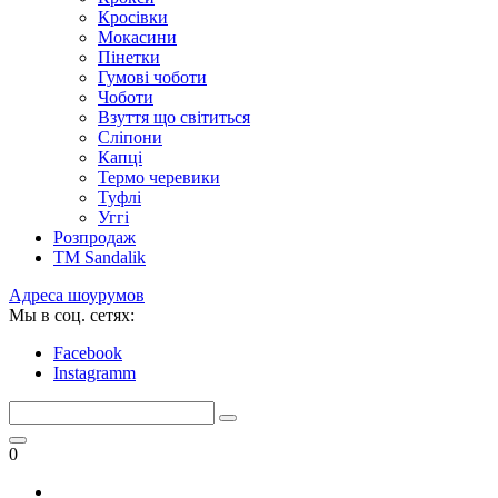
Кросівки
Мокасини
Пінетки
Гумові чоботи
Чоботи
Взуття що світиться
Сліпони
Капці
Термо черевики
Туфлі
Уггі
Розпродаж
TM Sandalik
Адреса шоурумов
Мы в соц. сетях:
Facebook
Instagramm
0