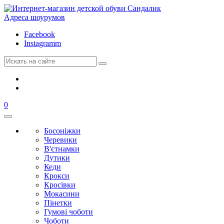
Адреса шоурумов
Facebook
Instagramm
0
Босоніжки
Черевики
В'єтнамки
Дутики
Кеди
Крокси
Кросівки
Мокасини
Пінетки
Гумові чоботи
Чоботи