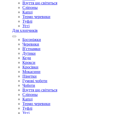
Взуття що світиться
Сліпоны
Капці
Термо черевики
Туфлі
Уггі
Для хлопчиків
Босоніжки
Черевики
В'єтнамки
Дутики
Кеди
Крокси
Кросівки
Мокасини
Пінетки
Гумові чоботи
Чоботи
Взуття що світиться
Сліпоны
Капці
Термо черевики
Туфлі
Уггі