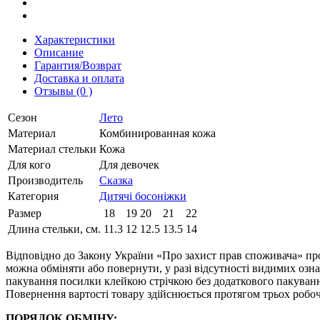
Характеристики
Описание
Гарантия/Возврат
Доставка и оплата
Отзывы (0 )
Сезон
Лето
Материал
Комбинированная кожа
Материал стельки
Кожа
Для кого
Для девочек
Производитель
Сказка
Категория
Дитячі босоніжки
Размер
18
19
20
21
22
Длина стельки, см.
11.3
12
12.5
13.5
14
Відповідно до Закону України «Про захист прав споживача» про
можна обміняти або повернути, у разі відсутності видимих ​​оз
пакування посилки клейкою стрічкою без додаткового пакування
Повернення вартості товару здійснюється протягом трьох робоч
ПОРЯДОК ОБМІНУ: