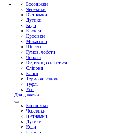
Босоніжки
Черевики
В'єтнамки
Дутики
Кеди
Крокси
Кросівки
Мокасини
Пінетки
Гумові чоботи
Чоботи
Взуття що світиться
Сліпони
Капці
Термо черевики
Туфлі
Уггі
Для дівчаток
Босоніжки
Черевики
В'єтнамки
Дутики
Кеди
Крокси