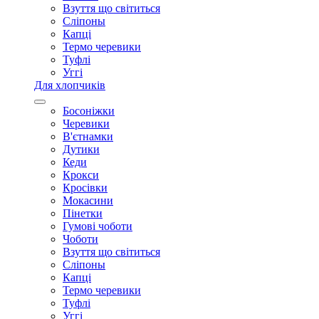
Взуття що світиться
Сліпоны
Капці
Термо черевики
Туфлі
Уггі
Для хлопчиків
Босоніжки
Черевики
В'єтнамки
Дутики
Кеди
Крокси
Кросівки
Мокасини
Пінетки
Гумові чоботи
Чоботи
Взуття що світиться
Сліпоны
Капці
Термо черевики
Туфлі
Уггі