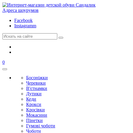
Адреса шоурумов
Facebook
Instagramm
0
Босоніжки
Черевики
В'єтнамки
Дутики
Кеди
Крокси
Кросівки
Мокасини
Пінетки
Гумові чоботи
Чоботи