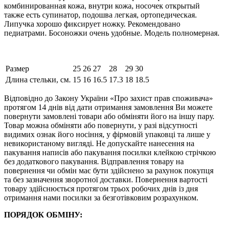
комбинированная кожа, внутри кожа, носочек открытый
также есть супинатор, подошва легкая, ортопедическая.
Липучка хорошо фиксирует ножку. Рекомендовано
педиатрами. Босоножки очень удобные. Модель полномерная.
Размер
25
26
27
28
29
30
Длина стельки, см.
15
16
16.5
17.3
18
18.5
Відповідно до Закону України «Про захист прав споживача»
протягом 14 днів від дати отримання замовлення Ви можете
повернути замовлені товари або обміняти його на іншу пару.
Товар можна обміняти або повернути, у разі відсутності
видимих ​​ознак його носіння, у фірмовій упаковці та лише у
невикористаному вигляді. Не допускайте нанесення на
пакування написів або пакування посилки клейкою стрічкою
без додаткового пакування. Відправлення товару на
повернення чи обмін має бути здійснено за рахунок покупця
та без зазначення зворотної доставки. Повернення вартості
товару здійснюється протягом трьох робочих днів із дня
отримання нами посилки за безготівковим розрахунком.
ПОРЯДОК ОБМІНУ: