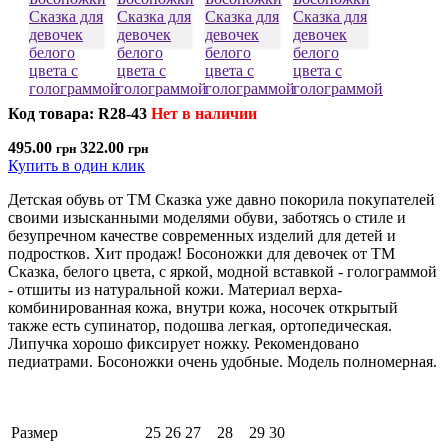
Код товара: R28-43
Нет в наличии
495.00
322.00
грн
грн
Купить в один клик
Детская обувь от ТМ Сказка уже давно покорила покупателей
своими изысканными моделями обуви, заботясь о стиле и
безупречном качестве современных изделий для детей и
подростков. Хит продаж! Босоножки для девочек от ТМ
Сказка, белого цвета, с яркой, модной вставкой - голограммой
- отшиты из натуральной кожи. Материал верха-
комбинированная кожа, внутри кожа, носочек открытый
также есть супинатор, подошва легкая, ортопедическая.
Липучка хорошо фиксирует ножку. Рекомендовано
педиатрами. Босоножки очень удобные. Модель полномерная.
Размер
25
26
27
28
29
30