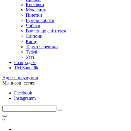
Кросівки
Мокасини
Пінетки
Гумові чоботи
Чоботи
Взуття що світиться
Сліпони
Капці
Термо черевики
Туфлі
Уггі
Розпродаж
TM Sandalik
Адреса шоурумов
Мы в соц. сетях:
Facebook
Instagramm
0