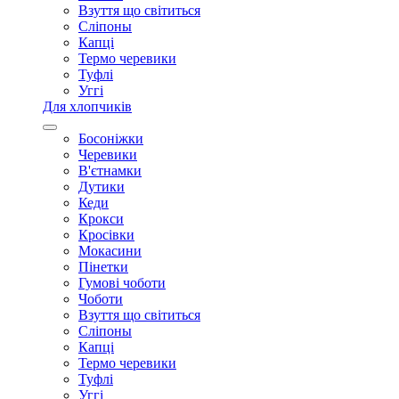
Взуття що світиться
Сліпоны
Капці
Термо черевики
Туфлі
Уггі
Для хлопчиків
Босоніжки
Черевики
В'єтнамки
Дутики
Кеди
Крокси
Кросівки
Мокасини
Пінетки
Гумові чоботи
Чоботи
Взуття що світиться
Сліпоны
Капці
Термо черевики
Туфлі
Уггі