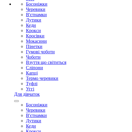
Босоніжки
Черевики
В'єтнамки
Дутики
Кеди
Крокси
Кросівки
Мокасини
Пінетки
Гумові чоботи
Чоботи
Взуття що світиться
Сліпони
Капці
Термо черевики
Туфлі
Уггі
Для дівчаток
Босоніжки
Черевики
В'єтнамки
Дутики
Кеди
Крокси