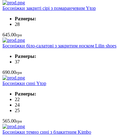
Босоніжки закриті сірі з помаранчевим Ytop
Размеры:
28
645.00
грн
Босоніжки біло-салатові з закритим носком Lilin shoes
Размеры:
37
690.00
грн
Босоніжки сині Ytop
Размеры:
22
24
25
565.00
грн
Босоніжки темно сині з блакитним Kimbo