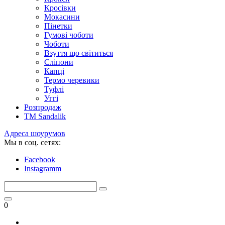
Кросівки
Мокасини
Пінетки
Гумові чоботи
Чоботи
Взуття що світиться
Сліпони
Капці
Термо черевики
Туфлі
Уггі
Розпродаж
TM Sandalik
Адреса шоурумов
Мы в соц. сетях:
Facebook
Instagramm
0