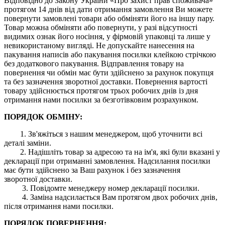
Відповідно до Закону України «Про захист прав споживача»
протягом 14 днів від дати отримання замовлення Ви можете
повернути замовлені товари або обміняти його на іншу пару.
Товар можна обміняти або повернути, у разі відсутності
видимих ​​ознак його носіння, у фірмовій упаковці та лише у
невикористаному вигляді. Не допускайте нанесення на
пакування написів або пакування посилки клейкою стрічкою
без додаткового пакування. Відправлення товару на
повернення чи обмін має бути здійснено за рахунок покупця
та без зазначення зворотної доставки. Повернення вартості
товару здійснюється протягом трьох робочих днів із дня
отримання нами посилки за безготівковим розрахунком.
ПОРЯДОК ОБМІНУ:
1. Зв'яжіться з нашим менеджером, щоб уточнити всі
деталі заміни.
2. Надішліть товар за адресою та на ім'я, які були вказані у
декларації при отриманні замовлення. Надсилання посилки
має бути здійснено за Ваш рахунок і без зазначення
зворотної доставки.
3. Повідомте менеджеру номер декларації посилки.
4. Заміна надсилається Вам протягом двох робочих днів,
після отримання нами посилки.
ПОРЯДОК ПОВЕРНЕННЯ: