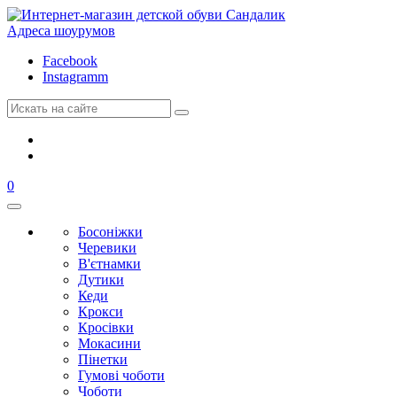
Адреса шоурумов
Facebook
Instagramm
0
Босоніжки
Черевики
В'єтнамки
Дутики
Кеди
Крокси
Кросівки
Мокасини
Пінетки
Гумові чоботи
Чоботи